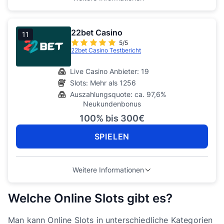
22bet Casino
11
5/5
22bet Casino Testbericht
Live Casino Anbieter: 19
Slots: Mehr als 1256
Auszahlungsquote: ca. 97,6%
Neukundenbonus
100% bis 300€
SPIELEN
Weitere Informationen
Welche Online Slots gibt es?
Man kann Online Slots in unterschiedliche Kategorien