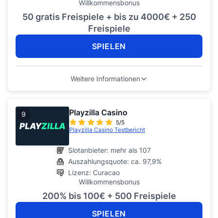
Willkommensbonus
50 gratis Freispiele + bis zu 4000€ + 250
Freispiele
SPIELEN
Weitere Informationen
Playzilla Casino
9
5/5
Playzilla Casino Testbericht
Slotanbieter: mehr als 107
Auszahlungsquote: ca. 97,9%
Lizenz: Curacao
Willkommensbonus
200% bis 100€ + 500 Freispiele
SPIELEN