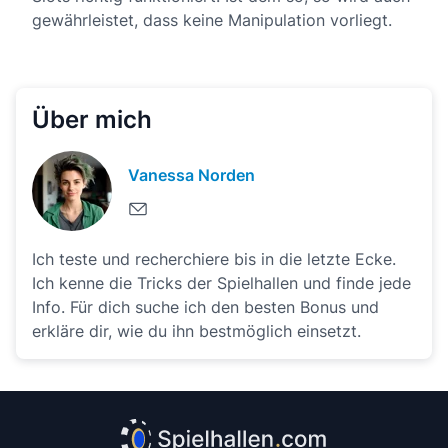
gewährleistet, dass keine Manipulation vorliegt.
Über mich
Vanessa Norden
Ich teste und recherchiere bis in die letzte Ecke.
Ich kenne die Tricks der Spielhallen und finde jede
Info. Für dich suche ich den besten Bonus und
erkläre dir, wie du ihn bestmöglich einsetzt.