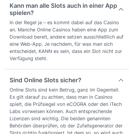
Kann man alle Slots auch in einer App
spielen?
In der Regel ja – es kommt dabei auf das Casino
an. Manche Online Casinos haben eine App zum
Download bereit, andere setzen ausschließlich auf
eine Web-App. Je nachdem, für was man sich
entscheidet, KANN es sein, dass ein Slot nicht zur
Verfügung steht.
Sind Online Slots sicher?
Online Slots sind kein Betrug, ganz im Gegenteil.
Es gilt darauf zu achten, dass man in Casinos
spielt, die Prüfsiegel von eCOGRA oder den iTech
Labs vorweisen können. Auch entsprechende
Lizenzen sind wichtig. Die beiden genannten
Behörden überprüfen, ob der Zufallsgenerator der
Slots richtig funktioniert. Ist dem so, so wird auch