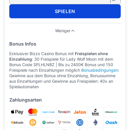
SPIELEN
Weniger
Bonus Infos
Exklusiver Bizzo Casino Bonus mit
Freispielen ohne
Einzahlung
: 30 Freispiele für Lady Wolf Moon mit dem
Bonus Code SPLHLNBZ | Bis zu 2400€ Bonus und 150
Freispiele nach Einzahlungen möglich
Bonusbedingungen
:
Gewinne aus dem Bonus ohne Einzahlung, Bonussumme
aus Einzahlungen und Gewinne aus Freispielen: 40x an
Spielautomaten
Zahlungsarten