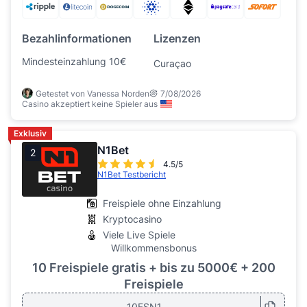
Bezahlinformationen
Lizenzen
Mindesteinzahlung 10€
Curaçao
Getestet von Vanessa Norden
7/08/2026
Casino akzeptiert keine Spieler aus
Exklusiv
N1Bet
2
4.5/5
N1Bet Testbericht
Freispiele ohne Einzahlung
Kryptocasino
Viele Live Spiele
Willkommensbonus
10 Freispiele gratis + bis zu 5000€ + 200
Freispiele
10FSN1