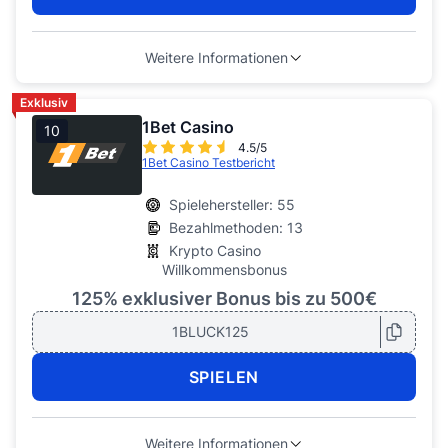
Weitere Informationen
Exklusiv
1Bet Casino
10
4.5/5
1Bet Casino Testbericht
Spielehersteller: 55
Bezahlmethoden: 13
Krypto Casino
Willkommensbonus
125% exklusiver Bonus bis zu 500€
1BLUCK125
SPIELEN
Weitere Informationen