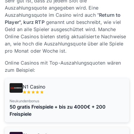
Sehr gut ist, dass zu jedem Slot die
Auszahlungsquote angegeben wird. Eine
Auszahlungsquote im Casino wird auch "
Return to
Player", kurz RTP
genannt und beschreibt, wie viel
Geld an alle Spieler ausgeschüttet wird. Manche
Online Casinos bieten stetig aktualisierte Nachweise
an, wie hoch die Auszahlungsquote über alle Spiele
pro Monat oder Woche ist.
Online Casinos mit Top-Auszahlungsquoten wären
zum Beispiel:
N1 Casino
Neukundenbonus
50 gratis Freispiele + bis zu 4000€ + 200
Freispiele