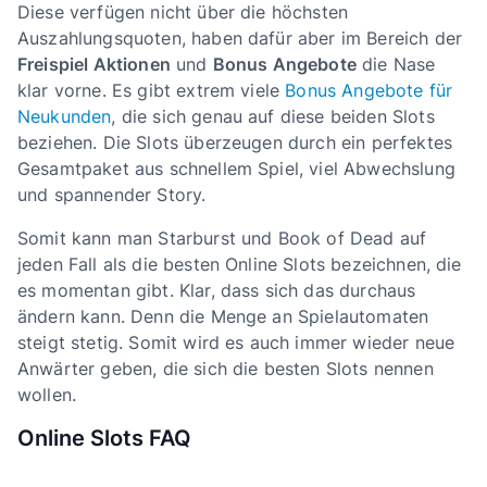
Diese verfügen nicht über die höchsten
Auszahlungsquoten, haben dafür aber im Bereich der
Freispiel Aktionen
und
Bonus Angebote
die Nase
klar vorne. Es gibt extrem viele
Bonus Angebote für
Neukunden
, die sich genau auf diese beiden Slots
beziehen. Die Slots überzeugen durch ein perfektes
Gesamtpaket aus schnellem Spiel, viel Abwechslung
und spannender Story.
Somit kann man Starburst und Book of Dead auf
jeden Fall als die besten Online Slots bezeichnen, die
es momentan gibt. Klar, dass sich das durchaus
ändern kann. Denn die Menge an Spielautomaten
steigt stetig. Somit wird es auch immer wieder neue
Anwärter geben, die sich die besten Slots nennen
wollen.
Online Slots FAQ