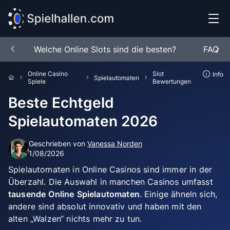
en?
Welche Online Slots sind die besten?
FAQ
Online Casino
Slot
Info
Spielautomaten
Spiele
Bewertungen
Beste Echtgeld
Spielautomaten 2026
Geschrieben von
Vanessa Norden
1/08/2026
Spielautomaten in Online Casinos sind immer in der
Überzahl. Die Auswahl in manchen Casinos umfasst
tausende
Online
Spielautomaten
. Einige ähneln sich,
andere sind absolut innovativ und haben mit den
alten „Walzen“ nichts mehr zu tun.