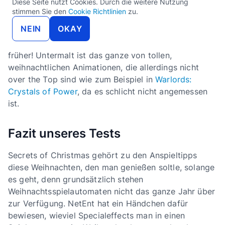
Diese Seite nutzt Cookies. Durch die weitere Nutzung
zusätzlich erhalten, was insgesamt 25 Freispiele
stimmen Sie den
Cookie Richtlinien
zu.
bedeutet und damit klingelnde Kassen. Wenn dazu 2
NEIN
OKAY
Wilds kommen und ein doppelter Multiplikator,
kommt Weihnachten samt Geschenken auf jeden Fall
früher! Untermalt ist das ganze von tollen,
weihnachtlichen Animationen, die allerdings nicht
over the Top sind wie zum Beispiel in
Warlords:
Crystals of Power
, da es schlicht nicht angemessen
ist.
Fazit unseres Tests
Secrets of Christmas gehört zu den Anspieltipps
diese Weihnachten, den man genießen soltle, solange
es geht, denn grundsätzlich stehen
Weihnachtsspielautomaten nicht das ganze Jahr über
zur Verfügung. NetEnt hat ein Händchen dafür
bewiesen, wieviel Specialeffects man in einen