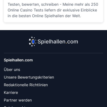
Testen, bewerten, schreiben - Meine mehr als 250
Online Casino Tests liefern dir exklusive Einblicke
in die besten Online Spielhallen der Welt.
Spielhallen.com
Über uns
Unsere Bewertungskriterien
Redaktionelle Richtlinien
Karriere
Partner werden