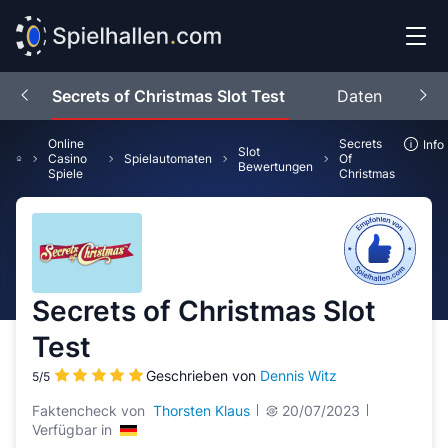
Secrets of Christmas Slot Test
Daten
F
Online
Secrets
Info
Slot
Casino
Spielautomaten
Of
Bewertungen
Spiele
Christmas
Secrets of Christmas Slot
Test
Geschrieben von
Dennis Witz
5/5
Faktencheck von
Thorsten Klaus
20/07/2023
Verfügbar in