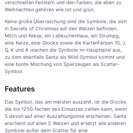
verschneiten Fenstern und den Farben, die eben zu
Weihnachten gehören wie rot und grün.
Keine große Überraschung sind die Symbole, die sich
in Secrets of Christmas auf den Walzen befinden.
Milch und Kekse, ein Lebkuchenhaus, ein Strumpg,
eine Kerze, eine Glocke sowie die Kartenfarben 10, J,
Q, K und A machen die Symbole im Hauptspiel aus,
zu dem ebenfalls Santa als Wild-Symbol kommt und
eine bunte Mischung von Spielzeugen als Scatter-
Symbol.
Features
Das Symbol, das am meisten auszahlt, ist die Glocke,
die bis 1250-fachen des Einsatzes zahlen kann, wenn
5 davon auf einer Auszahlungslinie erscheinen. Santa
erscheint auf allen 5 Walzen und ersetzt alle anderen
Symbole außer dem Scatter für eine