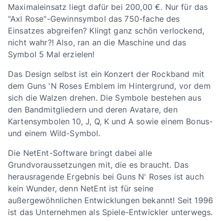
Maximaleinsatz liegt dafür bei 200,00 €. Nur für das
"Axl Rose"-Gewinnsymbol das 750-fache des
Einsatzes abgreifen? Klingt ganz schön verlockend,
nicht wahr?! Also, ran an die Maschine und das
Symbol 5 Mal erzielen!
Das Design selbst ist ein Konzert der Rockband mit
dem Guns 'N Roses Emblem im Hintergrund, vor dem
sich die Walzen drehen. Die Symbole bestehen aus
den Bandmitgliedern und deren Avatare, den
Kartensymbolen 10, J, Q, K und A sowie einem Bonus-
und einem Wild-Symbol.
Die NetEnt-Software bringt dabei alle
Grundvoraussetzungen mit, die es braucht. Das
herausragende Ergebnis bei Guns N' Roses ist auch
kein Wunder, denn NetEnt ist für seine
außergewöhnlichen Entwicklungen bekannt! Seit 1996
ist das Unternehmen als Spiele-Entwickler unterwegs.