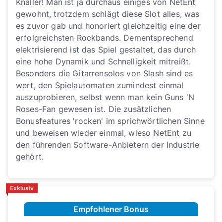
Knaller! Man ist ja durchaus einiges von NetEnt
gewohnt, trotzdem schlägt diese Slot alles, was
es zuvor gab und honoriert gleichzeitig eine der
erfolgreichsten Rockbands. Dementsprechend
elektrisierend ist das Spiel gestaltet, das durch
eine hohe Dynamik und Schnelligkeit mitreißt.
Besonders die Gitarrensolos von Slash sind es
wert, den Spielautomaten zumindest einmal
auszuprobieren, selbst wenn man kein Guns 'N
Roses-Fan gewesen ist. Die zusätzlichen
Bonusfeatures 'rocken' im sprichwörtlichen Sinne
und beweisen wieder einmal, wieso NetEnt zu
den führenden Software-Anbietern der Industrie
gehört.
Exklusiv
Empfohlener Bonus