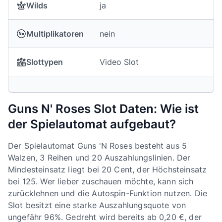
Wilds
ja
Multiplikatoren
nein
Slottypen
Video Slot
Guns N' Roses Slot Daten: Wie ist
der Spielautomat aufgebaut?
Der Spielautomat Guns 'N Roses besteht aus 5
Walzen, 3 Reihen und 20 Auszahlungslinien. Der
Mindesteinsatz liegt bei 20 Cent, der Höchsteinsatz
bei 125. Wer lieber zuschauen möchte, kann sich
zurücklehnen und die Autospin-Funktion nutzen. Die
Slot besitzt eine starke Auszahlungsquote von
ungefähr 96%. Gedreht wird bereits ab 0,20 €, der