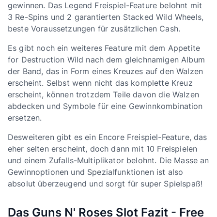
gewinnen. Das Legend Freispiel-Feature belohnt mit
3 Re-Spins und 2 garantierten Stacked Wild Wheels,
beste Voraussetzungen für zusätzlichen Cash.
Es gibt noch ein weiteres Feature mit dem Appetite
for Destruction Wild nach dem gleichnamigen Album
der Band, das in Form eines Kreuzes auf den Walzen
erscheint. Selbst wenn nicht das komplette Kreuz
erscheint, können trotzdem Teile davon die Walzen
abdecken und Symbole für eine Gewinnkombination
ersetzen.
Desweiteren gibt es ein Encore Freispiel-Feature, das
eher selten erscheint, doch dann mit 10 Freispielen
und einem Zufalls-Multiplikator belohnt. Die Masse an
Gewinnoptionen und Spezialfunktionen ist also
absolut überzeugend und sorgt für super Spielspaß!
Das Guns N' Roses Slot Fazit - Free