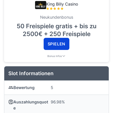
King Billy Casino
Neukundenbonus
50 Freispiele gratis + bis zu
2500€ + 250 Freispiele
SPIELEN
Bonus Infos
Slot Informationen
Bewertung
5
Auszahlungsquot
96.98%
e