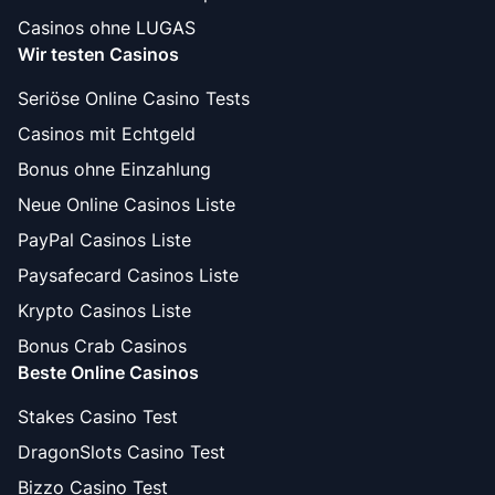
Casinos ohne LUGAS
Wir testen Casinos
Seriöse Online Casino Tests
Casinos mit Echtgeld
Bonus ohne Einzahlung
Neue Online Casinos Liste
PayPal Casinos Liste
Paysafecard Casinos Liste
Krypto Casinos Liste
Bonus Crab Casinos
Beste Online Casinos
Stakes Casino Test
DragonSlots Casino Test
Bizzo Casino Test