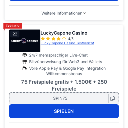
Weitere Informationen
Exklusiv
LuckyCapone Casino
22
4/5
LuckyCapone Casino Testbericht
24/7 mehrsprachiger Live-Chat
Blitzüberweisung für Web3 und Wallets
Volle Apple Pay & Google Pay Integration
Willkommensbonus
75 Freispiele gratis + 1.500€ + 250
Freispiele
SPIN75
SPIELEN