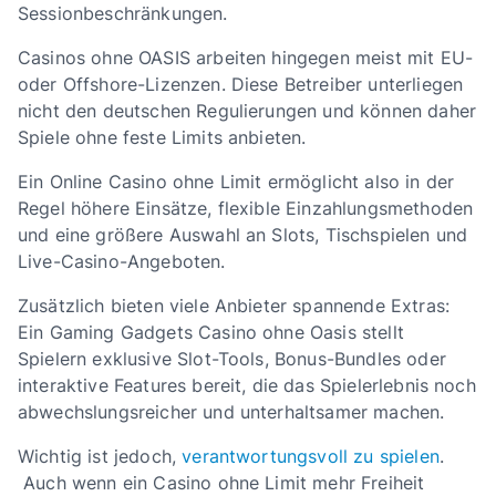
Sessionbeschränkungen.
Casinos ohne OASIS arbeiten hingegen meist mit EU-
oder Offshore-Lizenzen. Diese Betreiber unterliegen
nicht den deutschen Regulierungen und können daher
Spiele ohne feste Limits anbieten.
Ein Online Casino ohne Limit ermöglicht also in der
Regel höhere Einsätze, flexible Einzahlungsmethoden
und eine größere Auswahl an Slots, Tischspielen und
Live-Casino-Angeboten.
Zusätzlich bieten viele Anbieter spannende Extras:
Ein Gaming Gadgets Casino ohne Oasis stellt
Spielern exklusive Slot-Tools, Bonus-Bundles oder
interaktive Features bereit, die das Spielerlebnis noch
abwechslungsreicher und unterhaltsamer machen.
Wichtig ist jedoch,
verantwortungsvoll zu spielen
.
Auch wenn ein Casino ohne Limit mehr Freiheit