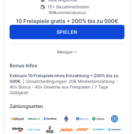
15+ Bezahlmethoden
Willkommensbonus
10 Freispiele gratis + 200% bis zu 500€
SPIELEN
Weniger
Bonus Infos
Exklusiv 10 Freispiele ohne Einzahlung + 200% bis zu
500€
| Umsatzbedingungen: 20€ Mindesteinzahlung -
40x Bonus - 40x Gewinne aus Freispielen | 7 Tage
Gültigkeit
Zahlungsarten