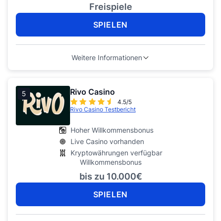
Freispiele
SPIELEN
Weitere Informationen
Rivo Casino
5
4.5/5
Rivo Casino Testbericht
Hoher Willkommensbonus
Live Casino vorhanden
Kryptowährungen verfügbar
Willkommensbonus
bis zu 10.000€
SPIELEN