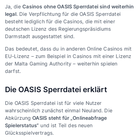
Ja, die
Casinos ohne OASIS Sperrdatei sind weiterhin
legal
. Die Verpflichtung für die OASIS Sperrdatei
besteht lediglich für die Casinos, die mit einer
deutschen Lizenz des Regierungspräsidiums
Darmstadt ausgestattet sind.
Das bedeutet, dass du in anderen Online Casinos mit
EU-Lizenz – zum Beispiel in Casinos mit einer Lizenz
der Malta Gaming Authority – weiterhin spielen
darfst.
Die OASIS Sperrdatei erklärt
Die OASIS Sperrdatei ist für viele Nutzer
wahrscheinlich zunächst einmal Neuland. Die
Abkürzung
OASIS steht für „Onlineabfrage
Spielerstatus“
und ist Teil des neuen
Glücksspielvertrags.