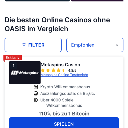
Die besten Online Casinos ohne
OASIS im Vergleich
FILTER
Exklusiv
Metaspins Casino
1
4.8/5
Metaspins Casino Testbericht
Krypto-Willkommensbonus
Auszahlungsquote: ca 95,6%
Über 4000 Spiele
Willkommensbonus
110% bis zu 1 Bitcoin
SPIELEN