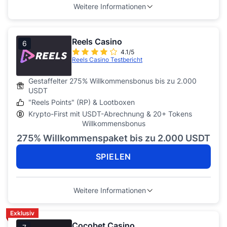
Weitere Informationen
Reels Casino
6
4.1/5
Reels Casino Testbericht
Gestaffelter 275% Willkommensbonus bis zu 2.000
USDT
"Reels Points" (RP) & Lootboxen
Krypto-First mit USDT-Abrechnung & 20+ Tokens
Willkommensbonus
275% Willkommenspaket bis zu 2.000 USDT
SPIELEN
Weitere Informationen
Exklusiv
Cocobet Casino