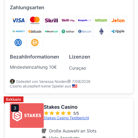
Zahlungsarten
Bezahlinformationen
Lizenzen
Mindesteinzahlung 10€
Curaçao
Getestet von Vanessa Norden
7/08/2026
Casino akzeptiert keine Spieler aus
Exklusiv
Stakes Casino
3
5/5
Stakes Casino Testbericht
Große Auswahl an Slots
Viele Angebote