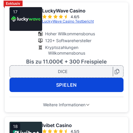
Exklusiv
LuckyWave Casino
17
4.6/5
LuckyWave Casino Testbericht
Hoher Willkommensbonus
120+ Softwarehersteller
Kryptozahlungen
Willkommensbonus
Bis zu 11.000€ + 300 Freispiele
DICE
SPIELEN
Weitere Informationen
Ivibet Casino
18
4.5/5