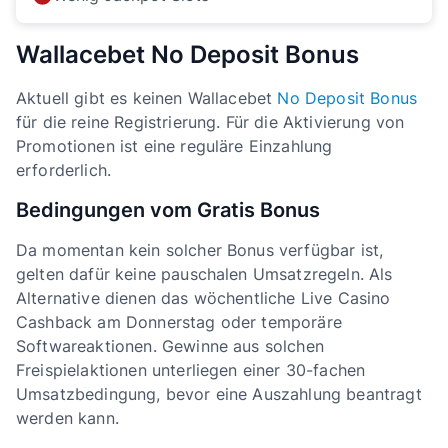
Wallacebet No Deposit Bonus
Aktuell gibt es keinen Wallacebet
No Deposit Bonus
für die reine Registrierung. Für die Aktivierung von
Promotionen ist eine reguläre Einzahlung
erforderlich.
Bedingungen vom Gratis Bonus
Da momentan kein solcher Bonus verfügbar ist,
gelten dafür keine pauschalen Umsatzregeln. Als
Alternative dienen das wöchentliche Live Casino
Cashback am Donnerstag oder temporäre
Softwareaktionen. Gewinne aus solchen
Freispielaktionen unterliegen einer 30-fachen
Umsatzbedingung, bevor eine Auszahlung beantragt
werden kann.