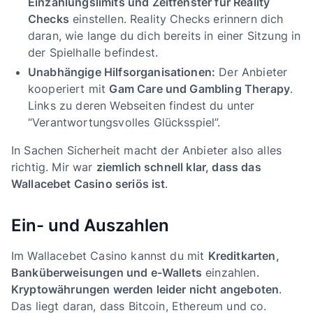
Einzahlungslimits und Zeitfenster für Reality
Checks
einstellen. Reality Checks erinnern dich
daran, wie lange du dich bereits in einer Sitzung in
der Spielhalle befindest.
Unabhängige Hilfsorganisationen:
Der Anbieter
kooperiert mit
Gam Care und Gambling Therapy
.
Links zu deren Webseiten findest du unter
“Verantwortungsvolles Glücksspiel”.
In Sachen Sicherheit macht der Anbieter also alles
richtig. Mir war
ziemlich schnell klar, dass das
Wallacebet Casino seriös ist
.
Ein- und Auszahlen
Im Wallacebet Casino kannst du mit
Kreditkarten,
Banküberweisungen und e-Wallets
einzahlen.
Kryptowährungen werden leider nicht angeboten
.
Das liegt daran, dass Bitcoin, Ethereum und co.