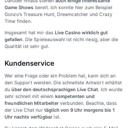
Darüber hinaus stehen
auch einige interessante
Game Shows
bereit. Ich konnte hier zum Beispiel
Gonzo’s Treasure Hunt, Dreamcatcher und Crazy
Time finden.
Insgesamt hat mir das
Live Casino wirklich gut
gefallen
. Die Spieleauswahl ist nicht riesig, aber die
Qualität ist sehr gut.
Kundenservice
Wer eine Frage oder ein Problem hat, kann sich an
den Support wenden. Die schnellste Antwort erhältst
du
über den deutschsprachigen Live Chat
. Ich wurde
sehr schnell mit einem
kompetenten und
freundlichen Mitarbeiter
verbunden. Beachte, dass
der Live Chat nur
täglich von 9 Uhr morgens bis 1
Uhr nachts verfügbar
ist.