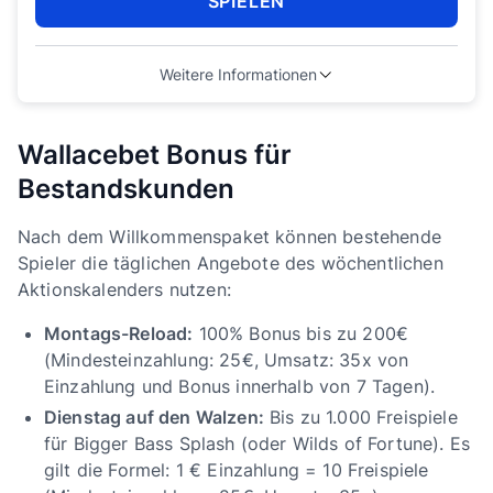
SPIELEN
Weitere Informationen
Wallacebet Bonus für
Bestandskunden
Nach dem Willkommenspaket können bestehende
Spieler die täglichen Angebote des wöchentlichen
Aktionskalenders nutzen:
Montags-Reload:
100% Bonus bis zu 200€
(Mindesteinzahlung: 25€, Umsatz: 35x von
Einzahlung und Bonus innerhalb von 7 Tagen).
Dienstag auf den Walzen:
Bis zu 1.000 Freispiele
für Bigger Bass Splash (oder Wilds of Fortune). Es
gilt die Formel: 1 € Einzahlung = 10 Freispiele