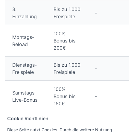
3.
Bis zu 1.000
-
Einzahlung
Freispiele
100%
Montags-
Bonus bis
-
Reload
200€
Dienstags-
Bis zu 1.000
-
Freispiele
Freispiele
100%
Samstags-
Bonus bis
-
Live-Bonus
150€
Cookie Richtlinien
Diese Seite nutzt Cookies. Durch die weitere Nutzung