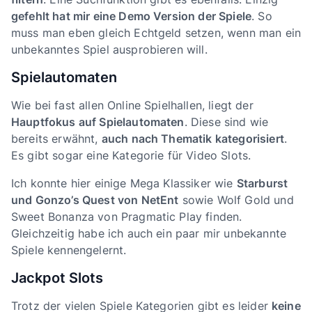
gefehlt hat mir eine Demo Version der Spiele
. So
muss man eben gleich Echtgeld setzen, wenn man ein
unbekanntes Spiel ausprobieren will.
Spielautomaten
Wie bei fast allen Online Spielhallen, liegt der
Hauptfokus auf Spielautomaten
. Diese sind wie
bereits erwähnt,
auch nach Thematik kategorisiert
.
Es gibt sogar eine Kategorie für Video Slots.
Ich konnte hier einige Mega Klassiker wie
Starburst
und Gonzo’s Quest von NetEnt
sowie Wolf Gold und
Sweet Bonanza von Pragmatic Play finden.
Gleichzeitig habe ich auch ein paar mir unbekannte
Spiele kennengelernt.
Jackpot Slots
Trotz der vielen Spiele Kategorien gibt es leider
keine