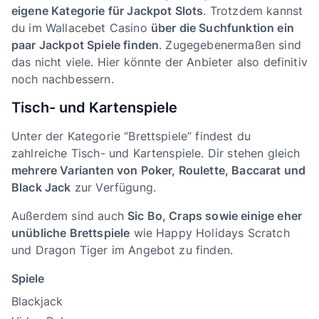
eigene Kategorie für Jackpot Slots
. Trotzdem kannst
du im Wallacebet Casino
über die Suchfunktion ein
paar Jackpot Spiele finden
. Zugegebenermaßen sind
das nicht viele. Hier könnte der Anbieter also definitiv
noch nachbessern.
Tisch- und Kartenspiele
Unter der Kategorie “Brettspiele” findest du
zahlreiche Tisch- und Kartenspiele. Dir stehen gleich
mehrere Varianten von Poker, Roulette, Baccarat und
Black Jack
zur Verfügung.
Außerdem sind auch
Sic Bo, Craps sowie einige eher
unübliche Brettspiele
wie Happy Holidays Scratch
und Dragon Tiger im Angebot zu finden.
Spiele
Blackjack