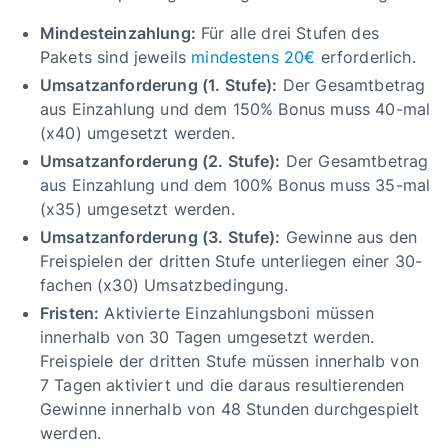
Mindesteinzahlung:
Für alle drei Stufen des
Pakets sind jeweils
mindestens 20€
erforderlich.
Umsatzanforderung (1. Stufe):
Der Gesamtbetrag
aus Einzahlung und dem 150% Bonus muss 40-mal
(x40) umgesetzt werden.
Umsatzanforderung (2. Stufe):
Der Gesamtbetrag
aus Einzahlung und dem 100% Bonus muss 35-mal
(x35) umgesetzt werden.
Umsatzanforderung (3. Stufe):
Gewinne aus den
Freispielen der dritten Stufe unterliegen einer 30-
fachen (x30) Umsatzbedingung.
Fristen:
Aktivierte Einzahlungsboni müssen
innerhalb von 30 Tagen umgesetzt werden.
Freispiele der dritten Stufe müssen innerhalb von
7 Tagen aktiviert und die daraus resultierenden
Gewinne innerhalb von 48 Stunden durchgespielt
werden.