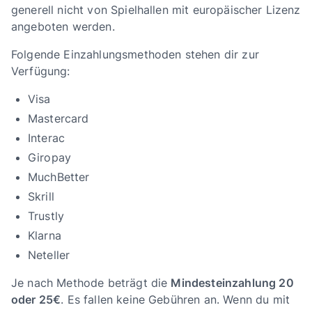
generell nicht von Spielhallen mit europäischer Lizenz
angeboten werden.
Folgende Einzahlungsmethoden stehen dir zur
Verfügung:
Visa
Mastercard
Interac
Giropay
MuchBetter
Skrill
Trustly
Klarna
Neteller
Je nach Methode beträgt die
Mindesteinzahlung 20
oder 25€
. Es fallen keine Gebühren an. Wenn du mit