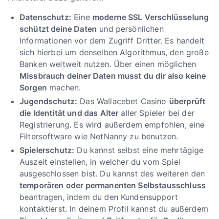
Datenschutz:
Eine
moderne SSL Verschlüsselung
schützt deine Daten
und persönlichen
Informationen vor dem Zugriff Dritter. Es handelt
sich hierbei um denselben Algorithmus, den große
Banken weltweit nutzen. Über einen möglichen
Missbrauch deiner Daten musst du dir also keine
Sorgen
machen.
Jugendschutz:
Das Wallacebet Casino
überprüft
die Identität und das Alter
aller Spieler bei der
Registrierung. Es wird außerdem empfohlen, eine
Filtersoftware wie NetNanny zu benutzen.
Spielerschutz:
Du kannst selbst eine mehrtägige
Auszeit einstellen, in welcher du vom Spiel
ausgeschlossen bist. Du kannst des weiteren den
temporären oder permanenten Selbstausschluss
beantragen, indem du den Kundensupport
kontaktierst. In deinem Profil kannst du außerdem