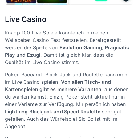
Live Casino
Knapp 100 Live Spiele konnte ich in meinem
Wallacebet Casino Test feststellen. Bereitgestellt
werden die Spiele von
Evolution Gaming, Pragmatic
Play und Ezugi
. Damit ist gleich klar, dass die
Qualität im Live Casino stimmt.
Poker, Baccarat, Black Jack und Roulette kann man
im Live Casino spielen.
Von allen Tisch- und
Kartenspielen gibt es mehrere Varianten
, aus denen
du wählen kannst. Einzig Poker steht aktuell nur in
einer Variante zur Verfügung. Mir persönlich haben
Lightning Blackjack und Speed Roulette
sehr gut
gefallen. Auch das Würfelspiel Sic Bo ist mit im
Angebot.