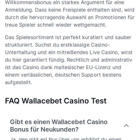
Willkommensbonus ein starkes Argument für eine
Anmeldung. Dass keine Freispiele enthalten sind, wird
durch die hervorragende Auswahl an Promotionen für
treue Spieler schnell wieder wettgemacht.
Das Spielesortiment ist perfekt kuratiert und sauber
strukturiert. Suchst du erstklassige Casino-
Unterhaltung und ein mitreißendes Live Casino, wirst
du hier garantiert fündig. Rechtlich und administrativ
ist das Casino dank maltesischer EU-Lizenz und
einem verlässlichen, deutschen Support bestens
aufgestellt.
FAQ Wallacebet Casino Test
Gibt es einen Wallacebet Casino
Bonus für Neukunden?
Ja, den gibt es! Nur über uns erhältst du einen