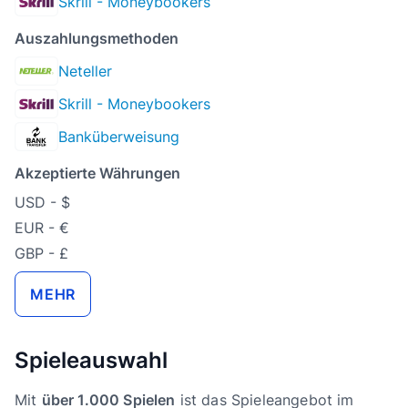
Skrill - Moneybookers
Auszahlungsmethoden
Neteller
Skrill - Moneybookers
Banküberweisung
Akzeptierte Währungen
USD - $
EUR - €
GBP - £
MEHR
Spieleauswahl
Mit
über 1.000 Spielen
ist das Spieleangebot im