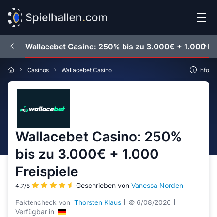
Wallacebet Casino: 250% bis zu 3.000€ + 1.000 Fr
Casinos
Wallacebet Casino
Info
Wallacebet Casino: 250%
bis zu 3.000€ + 1.000
Freispiele
Geschrieben von
Vanessa Norden
4.7/5
Faktencheck von
Thorsten Klaus
6/08/2026
Verfügbar in