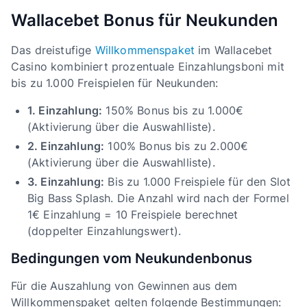
Wallacebet Bonus für Neukunden
Das dreistufige
Willkommenspaket
im Wallacebet
Casino kombiniert prozentuale Einzahlungsboni mit
bis zu 1.000 Freispielen für Neukunden:
1. Einzahlung:
150% Bonus bis zu 1.000€
(Aktivierung über die Auswahlliste).
2. Einzahlung:
100% Bonus bis zu 2.000€
(Aktivierung über die Auswahlliste).
3. Einzahlung:
Bis zu 1.000 Freispiele für den Slot
Big Bass Splash. Die Anzahl wird nach der Formel
1€ Einzahlung = 10 Freispiele berechnet
(doppelter Einzahlungswert).
Bedingungen vom Neukundenbonus
Für die Auszahlung von Gewinnen aus dem
Willkommenspaket gelten folgende Bestimmungen: