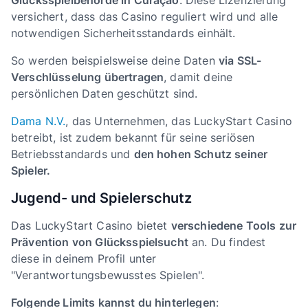
Glücksspielbehörde in Curaçao
. Diese Lizenzierung
versichert, dass das Casino reguliert wird und alle
notwendigen Sicherheitsstandards einhält.
So werden beispielsweise deine Daten
via SSL-
Verschlüsselung übertragen
, damit deine
persönlichen Daten geschützt sind.
Dama N.V.
, das Unternehmen, das LuckyStart Casino
betreibt, ist zudem bekannt für seine seriösen
Betriebsstandards und
den
hohen Schutz seiner
Spieler.
Jugend- und Spielerschutz
Das LuckyStart Casino bietet
verschiedene Tools zur
Prävention von Glücksspielsucht
an. Du findest
diese in deinem Profil unter
"Verantwortungsbewusstes Spielen".
Folgende Limits kannst du hinterlegen
: