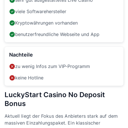
sehr gut ausgestattetes Live Casino
viele Softwarehersteller
Kryptowährungen vorhanden
benutzerfreundliche Webseite und App
Nachteile
zu wenig Infos zum VIP-Programm
keine Hotline
LuckyStart Casino No Deposit
Bonus
Aktuell liegt der Fokus des Anbieters stark auf dem
massiven Einzahlungspaket. Ein klassischer