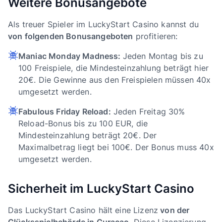
Weitere Bonusangebote
Als treuer Spieler im LuckyStart Casino kannst du
von folgenden Bonusangeboten
profitieren:
Maniac Monday Madness:
Jeden Montag bis zu
100 Freispiele, die Mindesteinzahlung beträgt hier
20€. Die Gewinne aus den Freispielen müssen 40x
umgesetzt werden.
Fabulous Friday Reload:
Jeden Freitag 30%
Reload-Bonus bis zu 100 EUR, die
Mindesteinzahlung beträgt 20€. Der
Maximalbetrag liegt bei 100€. Der Bonus muss 40x
umgesetzt werden.
Sicherheit im LuckyStart Casino
Das LuckyStart Casino hält eine Lizenz
von der