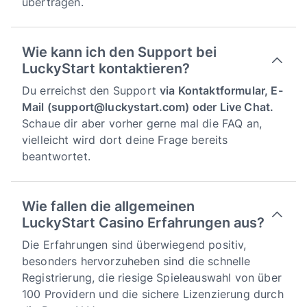
übertragen.
Wie kann ich den Support bei
LuckyStart kontaktieren?
Du erreichst den Support
via Kontaktformular, E-
Mail (support@luckystart.com) oder Live Cha
t.
Schaue dir aber vorher gerne mal die FAQ an,
vielleicht wird dort deine Frage bereits
beantwortet.
Wie fallen die allgemeinen
LuckyStart Casino Erfahrungen aus?
Die Erfahrungen sind überwiegend positiv,
besonders hervorzuheben sind die schnelle
Registrierung, die riesige Spieleauswahl von über
100 Providern und die sichere Lizenzierung durch