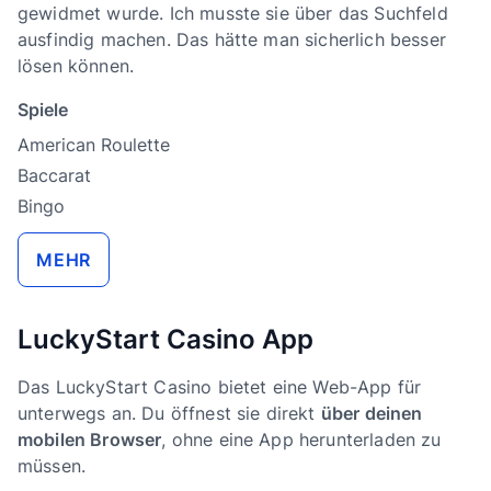
gewidmet wurde. Ich musste sie über das Suchfeld
ausfindig machen. Das hätte man sicherlich besser
lösen können.
Spiele
American Roulette
Baccarat
Bingo
MEHR
LuckyStart Casino App
Das LuckyStart Casino bietet eine Web-App für
unterwegs an. Du öffnest sie direkt
über deinen
mobilen Browser
, ohne eine App herunterladen zu
müssen.