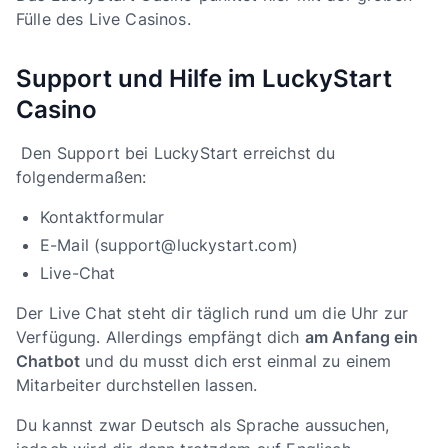
Fülle des Live Casinos.
Support und Hilfe im LuckyStart
Casino
Den Support bei LuckyStart erreichst du
folgendermaßen:
Kontaktformular
E-Mail (support@luckystart.com)
Live-Chat
Der Live Chat steht dir täglich rund um die Uhr zur
Verfügung. Allerdings empfängt dich
am Anfang ein
Chatbot
und du musst dich erst einmal zu einem
Mitarbeiter durchstellen lassen.
Du kannst zwar Deutsch als Sprache aussuchen,