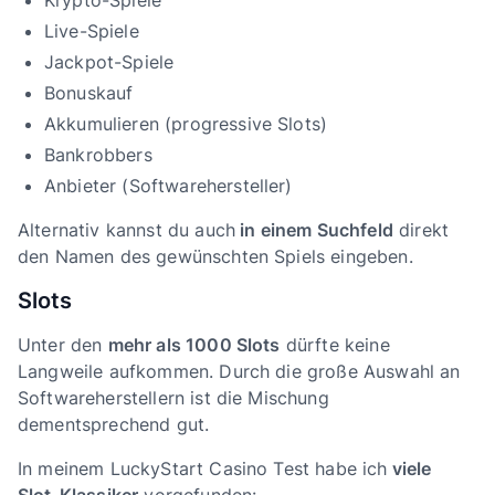
Krypto-Spiele
Live-Spiele
Jackpot-Spiele
Bonuskauf
Akkumulieren (progressive Slots)
Bankrobbers
Anbieter (Softwarehersteller)
Alternativ kannst du auch
in einem Suchfeld
direkt
den Namen des gewünschten Spiels eingeben.
Slots
Unter den
mehr als 1000 Slots
dürfte keine
Langweile aufkommen. Durch die große Auswahl an
Softwareherstellern ist die Mischung
dementsprechend gut.
In meinem LuckyStart Casino Test habe ich
viele