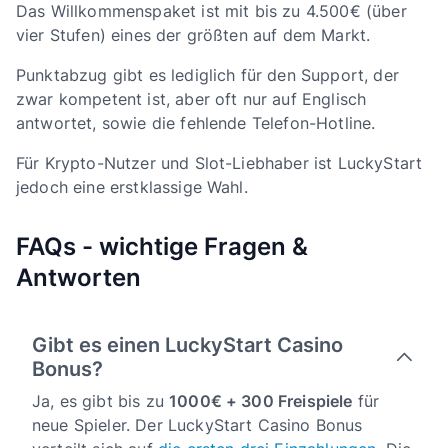
Das Willkommenspaket ist mit bis zu 4.500€ (über
vier Stufen) eines der größten auf dem Markt.
Punktabzug gibt es lediglich für den Support, der
zwar kompetent ist, aber oft nur auf Englisch
antwortet, sowie die fehlende Telefon-Hotline.
Für Krypto-Nutzer und Slot-Liebhaber ist LuckyStart
jedoch eine erstklassige Wahl.
FAQs - wichtige Fragen &
Antworten
Gibt es einen LuckyStart Casino
Bonus?
Ja, es gibt bis zu
1000€ + 300 Freispiele
für
neue Spieler. Der LuckyStart Casino Bonus