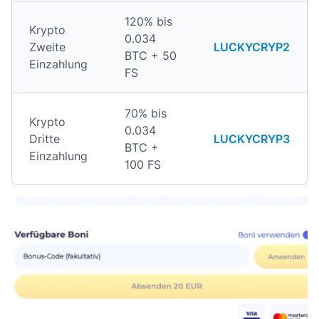
120% bis
Krypto
0.034
Zweite
LUCKYCRYP2
BTC + 50
Einzahlung
FS
70% bis
Krypto
0.034
Dritte
LUCKYCRYP3
BTC +
Einzahlung
100 FS