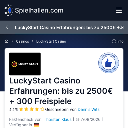
LuckyStart Casino Erfahrungen: bis zu 2500€ + 30
Casinos
LuckyStart Casino
Info
LuckyStart Casino
Erfahrungen: bis zu 2500€
+ 300 Freispiele
Geschrieben von
Dennis Witz
4.4/5
Faktencheck von
Thorsten Klaus
7/08/2026
Verfügbar in