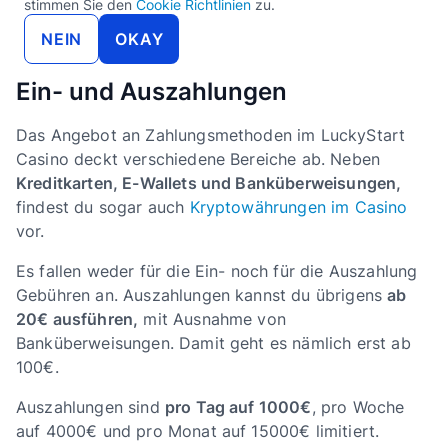
stimmen Sie den
Cookie Richtlinien
zu.
externe Links zu den Filtersoftwares
CyberPatrol,
GamBlock, Solid Oak Software und Net Nanny
.
NEIN
OKAY
Ein- und Auszahlungen
Das Angebot an Zahlungsmethoden im LuckyStart
Casino deckt verschiedene Bereiche ab. Neben
Kreditkarten, E-Wallets und Banküberweisungen,
findest du sogar auch
Kryptowährungen im Casino
vor.
Es fallen weder für die Ein- noch für die Auszahlung
Gebühren an. Auszahlungen kannst du übrigens
ab
20€ ausführen,
mit Ausnahme von
Banküberweisungen. Damit geht es nämlich erst ab
100€.
Auszahlungen sind
pro Tag auf 1000€
, pro Woche
auf 4000€ und pro Monat auf 15000€ limitiert.