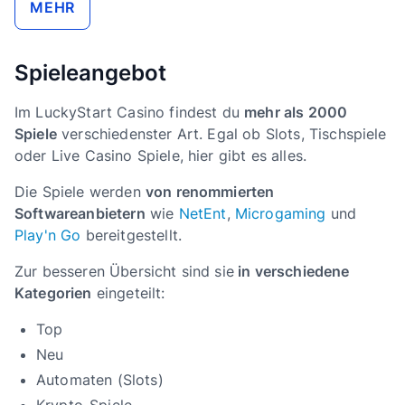
MEHR
Spieleangebot
Im LuckyStart Casino findest du
mehr als 2000
Spiele
verschiedenster Art. Egal ob Slots, Tischspiele
oder Live Casino Spiele, hier gibt es alles.
Die Spiele werden
von renommierten
Softwareanbietern
wie
NetEnt
,
Microgaming
und
Play'n Go
bereitgestellt.
Zur besseren Übersicht sind sie
in verschiedene
Kategorien
eingeteilt:
Top
Neu
Automaten (Slots)