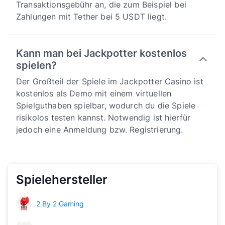
Transaktionsgebühr an, die zum Beispiel bei
Zahlungen mit Tether bei 5 USDT liegt.
Kann man bei Jackpotter kostenlos
spielen?
Der Großteil der Spiele im Jackpotter Casino ist
kostenlos als Demo mit einem virtuellen
Spielguthaben spielbar, wodurch du die Spiele
risikolos testen kannst. Notwendig ist hierfür
jedoch eine Anmeldung bzw. Registrierung.
Spielehersteller
2 By 2 Gaming