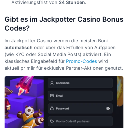
Aktivierungsfrist von
24 Stunden
.
Gibt es im Jackpotter Casino Bonus
Codes?
Im Jackpotter Casino werden die meisten Boni
automatisch
oder über das Erfüllen von Aufgaben
(wie KYC oder Social Media Posts) aktiviert. Ein
klassisches Eingabefeld für
Promo-Codes
wird
aktuell primär für exklusive Partner-Aktionen genutzt.