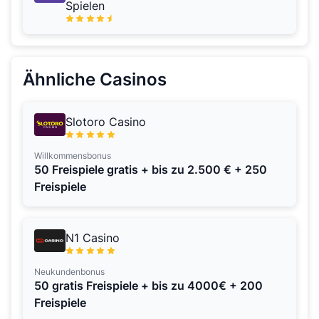
Spielen
Ähnliche Casinos
Slotoro Casino
Willkommensbonus
50 Freispiele gratis + bis zu 2.500 € + 250
Freispiele
N1 Casino
Neukundenbonus
50 gratis Freispiele + bis zu 4000€ + 200
Freispiele