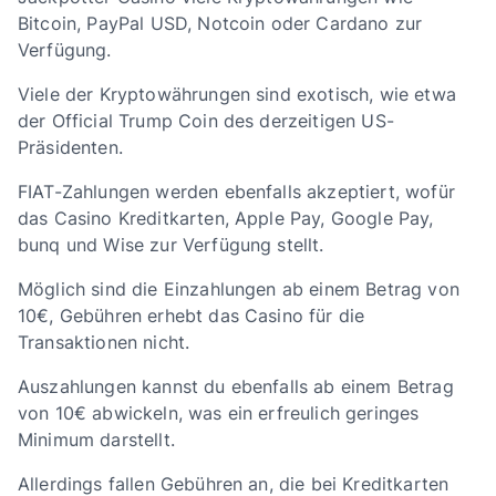
Bitcoin, PayPal USD, Notcoin oder Cardano zur
Verfügung.
Viele der Kryptowährungen sind exotisch, wie etwa
der Official Trump Coin des derzeitigen US-
Präsidenten.
FIAT-Zahlungen werden ebenfalls akzeptiert, wofür
das Casino Kreditkarten, Apple Pay, Google Pay,
bunq und Wise zur Verfügung stellt.
Möglich sind die Einzahlungen ab einem Betrag von
10€, Gebühren erhebt das Casino für die
Transaktionen nicht.
Auszahlungen kannst du ebenfalls ab einem Betrag
von 10€ abwickeln, was ein erfreulich geringes
Minimum darstellt.
Allerdings fallen Gebühren an, die bei Kreditkarten