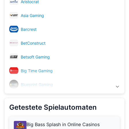
Aristocrat
Asia Gaming
Barcrest
BetConstruct
Betsoft Gaming
Big Time Gaming
Blueprint Gaming
Getestete Spielautomaten
Big Bass Splash in Online Casinos