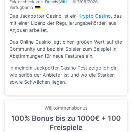
Faktencheck von
Dennis Witz
7/08/2026
Verfügbar in
Das Jackpotter Casino ist ein
Krypto Casino
, das
mit einer Lizenz der Regulierungsbehörden aus
Anjouan arbeitet.
Das Online Casino legt einen großen Wert auf die
Community und bezieht Spieler zum Beispiel in
Abstimmungen für neue Features ein.
In meinem Jackpotter Casino Test zeige ich dir,
wie seriös der Anbieter ist und wo die Stärken
sowie Schwächen liegen.
Willkommensbonus
100% Bonus bis zu 1000€ + 100
Freispiele