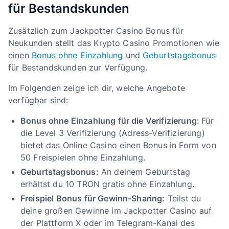
für Bestandskunden
Zusätzlich zum Jackpotter Casino Bonus für
Neukunden stellt das Krypto Casino Promotionen wie
einen
Bonus ohne Einzahlung
und
Geburtstagsbonus
für Bestandskunden zur Verfügung.
Im Folgenden zeige ich dir, welche Angebote
verfügbar sind:
Bonus ohne Einzahlung
für die Verifizierung:
Für
die Level 3 Verifizierung (Adress-Verifizierung)
bietet das Online Casino einen Bonus in Form von
50 Freispielen ohne Einzahlung.
Geburtstagsbonus:
An deinem Geburtstag
erhältst du 10 TRON gratis ohne Einzahlung.
Freispiel Bonus für Gewinn-Sharing:
Teilst du
deine großen Gewinne im Jackpotter Casino auf
der Plattform X oder im Telegram-Kanal des