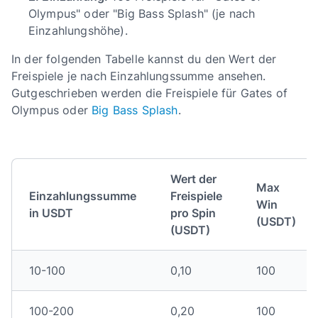
Olympus" oder "Big Bass Splash" (je nach
Einzahlungshöhe).
In der folgenden Tabelle kannst du den Wert der
Freispiele je nach Einzahlungssumme ansehen.
Gutgeschrieben werden die Freispiele für Gates of
Olympus oder
Big Bass Splash
.
Wert der
Max
Einzahlungssumme
Freispiele
Win
in USDT
pro Spin
(USDT)
(USDT)
10-100
0,10
100
100-200
0,20
100