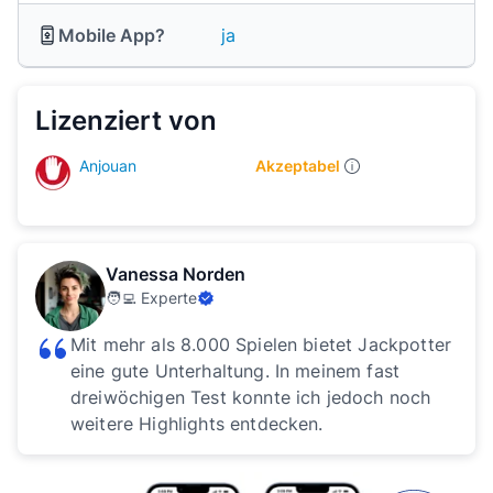
Mobile App?
ja
Lizenziert von
Anjouan
Akzeptabel
Vanessa Norden
🧑‍💻 Experte
Mit mehr als 8.000 Spielen bietet Jackpotter
eine gute Unterhaltung. In meinem fast
dreiwöchigen Test konnte ich jedoch noch
weitere Highlights entdecken.