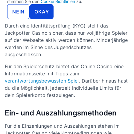
stimmen Sie den
Cookie Richtlinien
zu.
jederzeit überprüft werden können.
NEIN
OKAY
Jugend- und Spielerschutz
Durch eine Identitätsprüfung (KYC) stellt das
Jackpotter Casino sicher, dass nur volljährige Spieler
auf der Webseite aktiv werden können. Minderjährige
werden im Sinne des Jugendschutzes
ausgeschlossen.
Für den Spielerschutz bietet das Online Casino eine
Informationsseite mit Tipps zum
verantwortungsbewussten Spiel
. Darüber hinaus hast
du die Möglichkeit, jederzeit individuelle Limits für
dein Spielerkonto festzulegen.
Ein- und Auszahlungsmethoden
Für die Einzahlungen und Auszahlungen stehen im
Jackpotter Casino viele Kryptowährungen wie