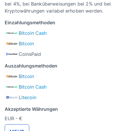
bei 4%, bei Banküberweisungen bei 2% und bei
Kryptowährungen variabel erhoben werden.
Einzahlungsmethoden
Bitcoin Cash
Bitcoin
CoinsPaid
Auszahlungsmethoden
Bitcoin
Bitcoin Cash
Litecoin
Akzeptierte Währungen
EUR - €