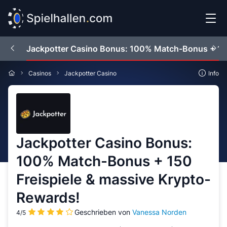
Jackpotter Casino Bonus: 100% Match-Bonus + 150
Casinos
Jackpotter Casino
Info
Jackpotter Casino Bonus:
100% Match-Bonus + 150
Freispiele & massive Krypto-
Rewards!
Geschrieben von
Vanessa Norden
4/5