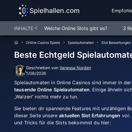
Empfohle
INHALTE
Welche Online Slots gibt es?
3 R
Online Casino Spiele
Spielautomaten
Slot Bewertungen
Beste Echtgeld Spielautoma
Geschrieben von
Vanessa Norden
1/08/2026
Spielautomaten in Online Casinos sind immer in de
tausende
Online
Spielautomaten
. Einige ähneln si
„Walzen“ nichts mehr zu tun.
Sie bieten dir spannende Features mit unzähligen Bo
dieser Seite unsere
aktuellen Slot Erfahrungen
vor. 
und Tricks für die Slots bekommst du hier: