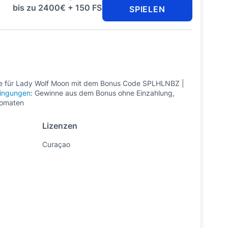
bis zu 2400€ + 150 FS
SPIELEN
ele für Lady Wolf Moon mit dem Bonus Code SPLHLNBZ |
ingungen
: Gewinne aus dem Bonus ohne Einzahlung,
tomaten
Lizenzen
Curaçao