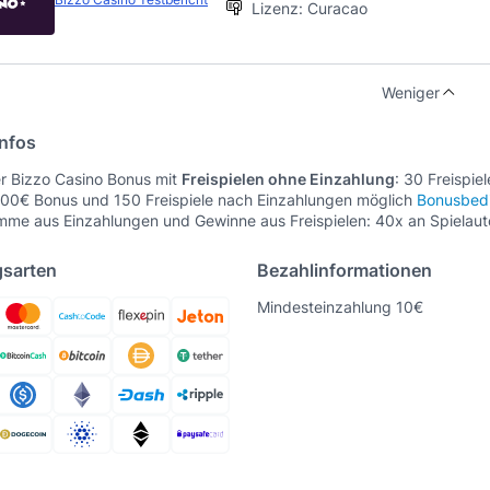
Lizenz: Curacao
Weniger
nfos
er Bizzo Casino Bonus mit
Freispielen ohne Einzahlung
: 30 Freispi
400€ Bonus und 150 Freispiele nach Einzahlungen möglich
Bonusbed
me aus Einzahlungen und Gewinne aus Freispielen: 40x an Spielau
gsarten
Bezahlinformationen
Mindesteinzahlung 10€