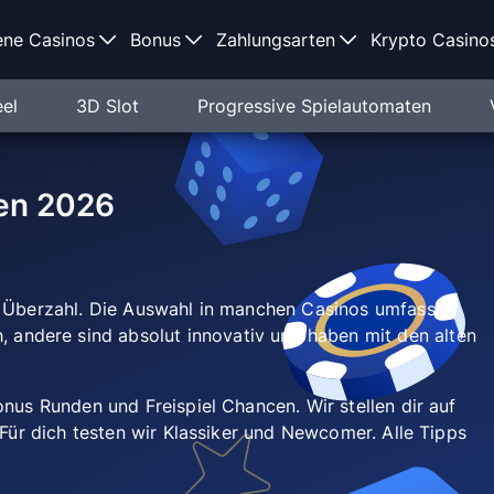
ne Casinos
Bonus
Zahlungsarten
Krypto Casino
eel
3D Slot
Progressive Spielautomaten
ten 2026
r Überzahl. Die Auswahl in manchen Casinos umfasst
ch, andere sind absolut innovativ und haben mit den alten
nus Runden und Freispiel Chancen. Wir stellen dir auf
Für dich testen wir Klassiker und Newcomer. Alle Tipps