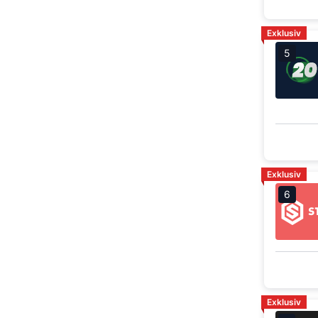
Exklusiv
5
Exklusiv
6
Exklusiv