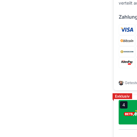
verteilt 
Zahlun
Getest
Exklusiv
4