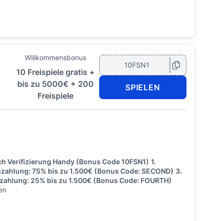
Willkommensbonus
10FSN1
10 Freispiele gratis +
bis zu 5000€ + 200
SPIELEN
Freispiele
nach Verifizierung Handy (Bonus Code
10FSN1)
1.
inzahlung: 75% bis zu 1.500€ (Bonus Code: SECOND)
3.
inzahlung: 25% bis zu 1.500€ (Bonus Code: FOURTH)
en