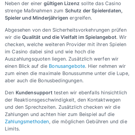
Neben der einer
gültigen Lizenz
sollte das Casino
strenge Maßnahmen zum
Schutz der Spielerdaten,
Spieler und Minderjährigen
ergreifen.
Abgesehen von den Sicherheitsvorkehrungen prüfen
wir die
Qualität und die Vielfalt im Spielangebot
. Wir
checken, welche weiteren Provider mit ihren Spielen
im Casino dabei sind und wie hoch die
Auszahlungsquoten liegen. Zusätzlich werfen wir
einen Blick auf die
Bonusangebote
. Hier nehmen wir
zum einen die maximale Bonussumme unter die Lupe,
aber auch die Bonusbedingungen.
Den
Kundensupport
testen wir ebenfalls hinsichtlich
der Reaktionsgeschwindigkeit, den Kontaktwegen
und den Sprechzeiten. Zusätzlich checken wir die
Zahlungen und achten hier zum Beispiel auf die
Zahlungsmethoden
, die möglichen Gebühren und die
Limits.