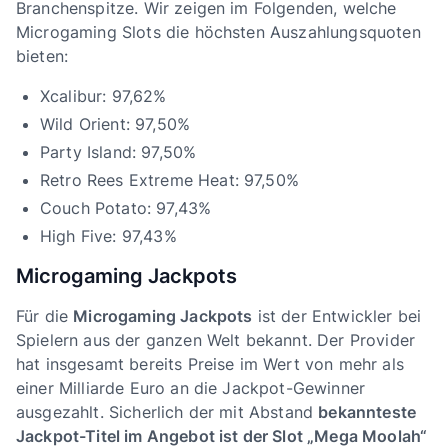
Branchenspitze. Wir zeigen im Folgenden, welche
Microgaming Slots die höchsten Auszahlungsquoten
bieten:
Xcalibur: 97,62%
Wild Orient: 97,50%
Party Island: 97,50%
Retro Rees Extreme Heat: 97,50%
Couch Potato: 97,43%
High Five: 97,43%
Microgaming Jackpots
Für die
Microgaming Jackpots
ist der Entwickler bei
Spielern aus der ganzen Welt bekannt. Der Provider
hat insgesamt bereits Preise im Wert von mehr als
einer Milliarde Euro an die Jackpot-Gewinner
ausgezahlt. Sicherlich der mit Abstand
bekannteste
Jackpot-Titel im Angebot ist der Slot „Mega Moolah“