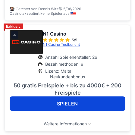
Getestet von Dennis Witz
5/08/2026
Casino akzeptiert keine Spieler aus
Exklusiv
N1 Casino
4
5/5
N1 Casino Testbericht
Anzahl Spielehersteller: 26
Bezahlmethoden: 9
Lizenz: Malta
Neukundenbonus
50 gratis Freispiele + bis zu 4000€ + 200
Freispiele
SPIELEN
Weitere Informationen