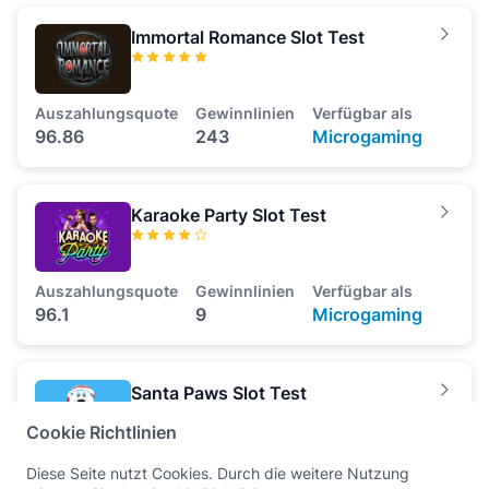
Immortal Romance Slot Test
Auszahlungsquote
Gewinnlinien
Verfügbar als
96.86
243
Microgaming
Karaoke Party Slot Test
Auszahlungsquote
Gewinnlinien
Verfügbar als
96.1
9
Microgaming
Santa Paws Slot Test
Cookie Richtlinien
Auszahlungsquote
Gewinnlinien
Verfügbar als
Diese Seite nutzt Cookies. Durch die weitere Nutzung