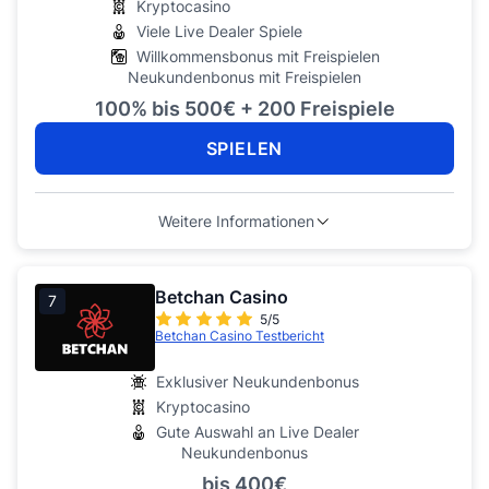
Kryptocasino
Viele Live Dealer Spiele
Willkommensbonus mit Freispielen
Neukundenbonus mit Freispielen
100% bis 500€ + 200 Freispiele
SPIELEN
Weitere Informationen
Betchan Casino
7
5/5
Betchan Casino Testbericht
Exklusiver Neukundenbonus
Kryptocasino
Gute Auswahl an Live Dealer
Neukundenbonus
bis 400€