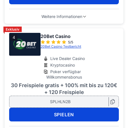
Weitere Informationen
Exklusiv
20Bet Casino
4
5/5
20Bet Casino Testbericht
Live Dealer Casino
Kryptocasino
Poker verfügbar
Willkommensbonus
30 Freispiele gratis + 100% mit bis zu 120€
+ 120 Freispiele
SPLHLN2B
SPIELEN