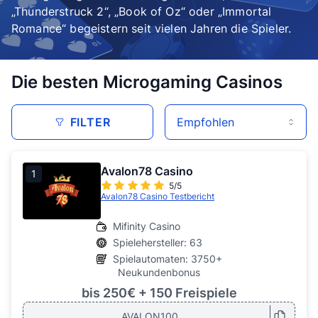
„Thunderstruck 2“, „Book of Oz“ oder „Immortal
Romance“ begeistern seit vielen Jahren die Spieler.
Die besten Microgaming Casinos
FILTER
Avalon78 Casino
1
5/5
Avalon78 Casino Testbericht
Mifinity Casino
Spielehersteller: 63
Spielautomaten: 3750+
Neukundenbonus
bis 250€ + 150 Freispiele
AVALON100