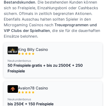
Bestandskunden
. Die bestehenden Kunden können
sich so Freispiele, Einzahlungsboni oder Cashbacks
sichern. Oftmals in zeitlich begrenzten Aktionen.
Ebenfalls Ausschau halten sollten Spieler in den
Microgaming Casinos nach
Treueprogrammen und
VIP Clubs der Spielhallen
, die sie für die dauerhaften
Einsätze belohnen.
King Billy Casino
Neukundenbonus
50 Freispiele gratis + bis zu 2500€ + 250
Freispiele
Avalon78 Casino
Neukundenbonus
bis 250€ + 150 Freispiele