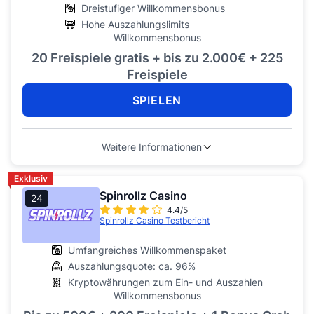
Dreistufiger Willkommensbonus
Hohe Auszahlungslimits
Willkommensbonus
20 Freispiele gratis + bis zu 2.000€ + 225
Freispiele
SPIELEN
Weitere Informationen
Exklusiv
Spinrollz Casino
24
4.4/5
Spinrollz Casino Testbericht
Umfangreiches Willkommenspaket
Auszahlungsquote: ca. 96%
Kryptowährungen zum Ein- und Auszahlen
Willkommensbonus