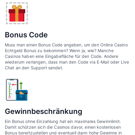
Bonus Code
Muss man einen Bonus Code angeben, um den Online Casino
Echtgeld Bonus zu bekommen? Wenn ja, wie? Manche
Casinos haben eine Eingabefläche für den Code. Andere
wiederum verlangen, dass man den Code via E-Mail oder Live
Chat an den Support sendet.
Gewinnbeschränkung
Ein Bonus ohne Einzahlung hat ein maximales Gewinnlimit.
Damit schützen sich die Casinos davor, einen kostenlosen
Bonus bereitzustellen und eventuell dann hohe Gewinne in