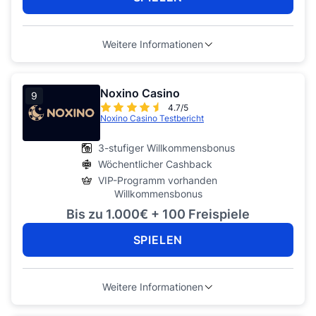
Weitere Informationen
Noxino Casino
9
4.7/5
Noxino Casino Testbericht
3-stufiger Willkommensbonus
Wöchentlicher Cashback
VIP-Programm vorhanden
Willkommensbonus
Bis zu 1.000€ + 100 Freispiele
SPIELEN
Weitere Informationen