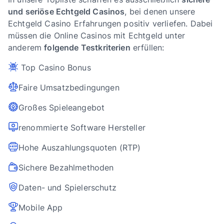
und seriöse Echtgeld Casinos
, bei denen unsere
Echtgeld Casino Erfahrungen positiv verliefen. Dabei
müssen die Online Casinos mit Echtgeld unter
anderem
folgende Testkriterien
erfüllen:
Top Casino Bonus
Faire Umsatzbedingungen
Großes Spieleangebot
renommierte Software Hersteller
Hohe Auszahlungsquoten (RTP)
Sichere Bezahlmethoden
Daten- und Spielerschutz
Mobile App