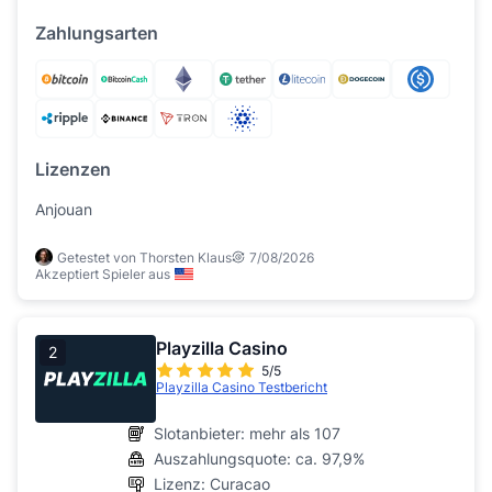
Zahlungsarten
Lizenzen
Anjouan
Getestet von Thorsten Klaus
7/08/2026
Akzeptiert Spieler aus
Playzilla Casino
2
5/5
Playzilla Casino Testbericht
Slotanbieter: mehr als 107
Auszahlungsquote: ca. 97,9%
Lizenz: Curacao