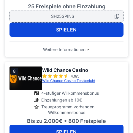
25 Freispiele ohne Einzahlung
SH25SPINS
SPIELEN
Weitere Informationen
Wild Chance Casino
8
4.9/5
Wild Chance Casino Testbericht
4-stufiger Willkommensbonus
Einzahlungen ab 10€
Treueprogramm vorhanden
Willkommensbonus
Bis zu 2.000€ + 800 Freispiele
SPIELEN