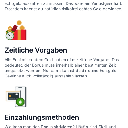
Echtgeld auszahlen zu müssen. Das wäre ein Verlustgeschäft.
Trotzdem kannst du natürlich risikofrei echtes Geld gewinnen.
Zeitliche Vorgaben
Alle Boni mit echtem Geld haben eine zeitliche Vorgabe. Das
bedeutet, der Bonus muss innerhalb einer bestimmten Zeit
umgesetzt werden. Nur dann kannst du dir deine Echtgeld
Gewinne auch vollständig auszahlen lassen.
Einzahlungsmethoden
Wie kann man den Bonus aktivieren? Häufig sind Skrill und