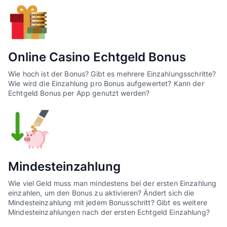
Online Casino Echtgeld Bonus
Wie hoch ist der Bonus? Gibt es mehrere Einzahlungsschritte?
Wie wird die Einzahlung pro Bonus aufgewertet? Kann der
Echtgeld Bonus per App genutzt werden?
Mindesteinzahlung
Wie viel Geld muss man mindestens bei der ersten Einzahlung
einzahlen, um den Bonus zu aktivieren? Ändert sich die
Mindesteinzahlung mit jedem Bonusschritt? Gibt es weitere
Mindesteinzahlungen nach der ersten Echtgeld Einzahlung?