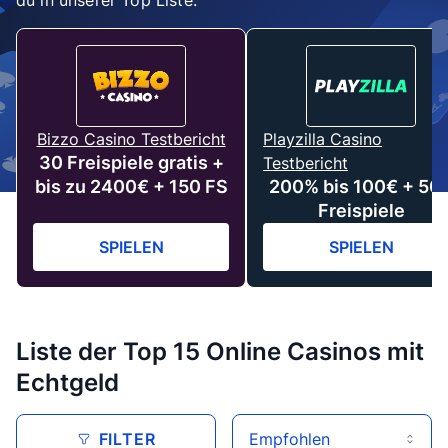
du in unserer Top Liste.
Bizzo Casino Testbericht
Playzilla Casino
30 Freispiele gratis +
Testbericht
bis zu 2400€ + 150 FS
200% bis 100€ + 50
Freispiele
SPIELEN
SPIELEN
Liste der Top 15 Online Casinos mit
Echtgeld
FILTER