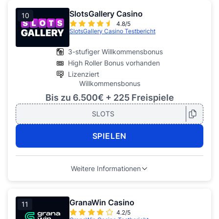
SlotsGallery Casino
10
4.8/5
SlotsGallery Casino Testbericht
3-stufiger Willkommensbonus
High Roller Bonus vorhanden
Lizenziert
Willkommensbonus
Bis zu 6.500€ + 225 Freispiele
SLOTS
SPIELEN
Weitere Informationen
GranaWin Casino
11
4.2/5