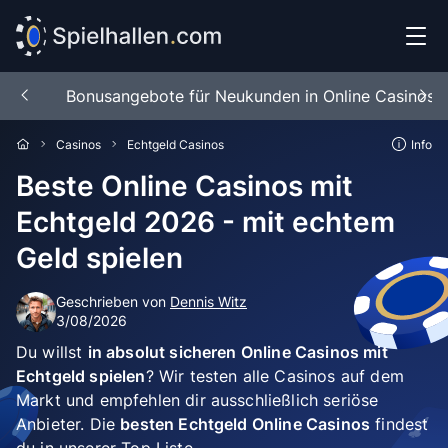
nos
Bonusangebote für Neukunden in Online Casinos 
Casinos
Echtgeld Casinos
Info
Beste Online Casinos mit
Echtgeld 2026 - mit echtem
Geld spielen
Geschrieben von
Dennis Witz
3/08/2026
Du willst
in absolut sicheren Online Casinos mit
Echtgeld spielen
? Wir testen alle Casinos auf dem
Markt und empfehlen dir ausschließlich seriöse
Anbieter. Die
besten Echtgeld Online Casinos
findest