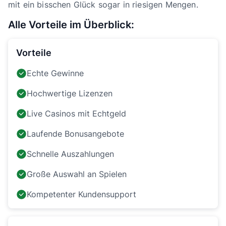
mit ein bisschen Glück sogar in riesigen Mengen.
Alle Vorteile im Überblick:
Vorteile
Echte Gewinne
Hochwertige Lizenzen
Live Casinos mit Echtgeld
Laufende Bonusangebote
Schnelle Auszahlungen
Große Auswahl an Spielen
Kompetenter Kundensupport