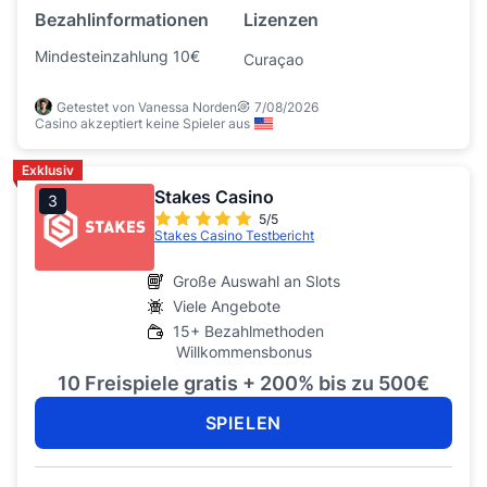
Bezahlinformationen
Lizenzen
Mindesteinzahlung 10€
Curaçao
Getestet von Vanessa Norden
7/08/2026
Casino akzeptiert keine Spieler aus
Exklusiv
Stakes Casino
3
5/5
Stakes Casino Testbericht
Große Auswahl an Slots
Viele Angebote
15+ Bezahlmethoden
Willkommensbonus
10 Freispiele gratis + 200% bis zu 500€
SPIELEN