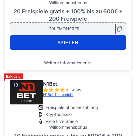
Willkommensbonus
20 Freispiele gratis + 100% bis zu 600€ +
200 Freispiele
20LEMONFREE
SPIELEN
Weitere Informationen
Exklusiv
N1Bet
18
4.5/5
N1Bet Testbericht
Freispiele ohne Einzahlung
Kryptocasino
Viele Live Spiele
Willkommensbonus
10 Freispiele gratis + bis zu 5000€ + 200