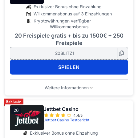
Exklusiver Bonus ohne Einzahlung
Willkommensbonus auf 3 Einzahlungen
Kryptowährungen verfügbar
Willkommensbonus
20 Freispiele gratis + bis zu 1500€ + 250
Freispiele
20BLITZ1
SPIELEN
Weitere Informationen
Exklusiv
Jettbet Casino
26
4.4/5
Jettbet Casino Testbericht
Exklusiver Bonus ohne Einzahlung