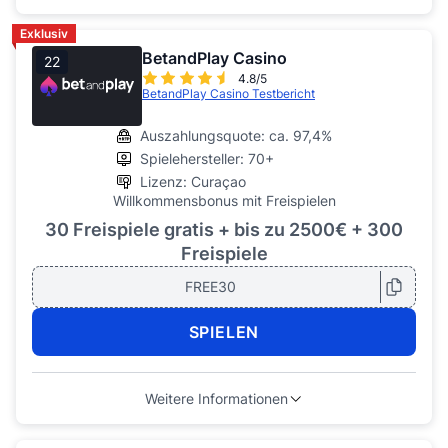
Exklusiv
BetandPlay Casino
22
4.8/5
BetandPlay Casino Testbericht
Auszahlungsquote: ca. 97,4%
Spielehersteller: 70+
Lizenz: Curaçao
Willkommensbonus mit Freispielen
30 Freispiele gratis + bis zu 2500€ + 300
Freispiele
FREE30
SPIELEN
Weitere Informationen