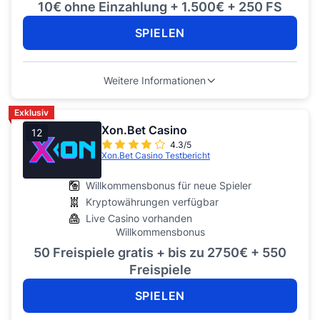
10€ ohne Einzahlung + 1.500€ + 250 FS
SPIELEN
Weitere Informationen
Exklusiv
Xon.Bet Casino
12
4.3/5
Xon.Bet Casino Testbericht
Willkommensbonus für neue Spieler
Kryptowährungen verfügbar
Live Casino vorhanden
Willkommensbonus
50 Freispiele gratis + bis zu 2750€ + 550
Freispiele
SPIELEN