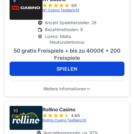
9
5/5
N1 Casino Testbericht
Anzahl Spielehersteller: 26
Bezahlmethoden: 9
Lizenz: Malta
Neukundenbonus
50 gratis Freispiele + bis zu 4000€ + 200
Freispiele
SPIELEN
Weitere Informationen
Rollino Casino
10
4.9/5
Rollino Casino Testbericht
Auszahlungsquote: ca. 97%