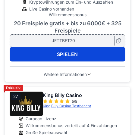
Kryptowährungen zum Ein- und Auszahlen
Live Casino vorhanden
Willkommensbonus
20 Freispiele gratis + bis zu 6000€ + 325
Freispiele
JETTBET20
SPIELEN
Weitere Informationen
Exklusiv
King Billy Casino
27
5/5
King Billy Casino Testbericht
Curacao Lizenz
Willkommensbonus verteilt auf 4 Einzahlungen
Große Spieleauswahl