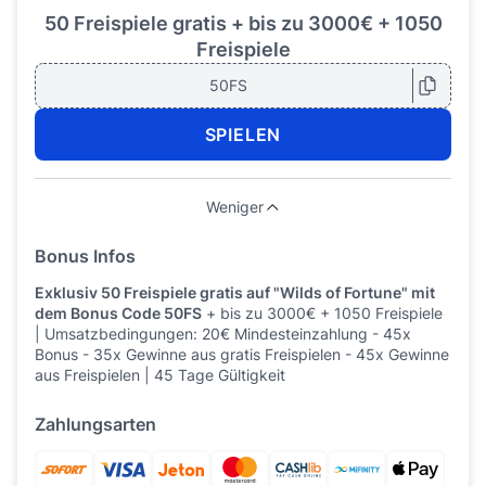
50 Freispiele gratis + bis zu 3000€ + 1050
Freispiele
50FS
SPIELEN
Weniger
Bonus Infos
Exklusiv 50 Freispiele gratis auf "Wilds of Fortune" mit
dem Bonus Code 50FS
+ bis zu 3000€ + 1050 Freispiele
| Umsatzbedingungen: 20€ Mindesteinzahlung - 45x
Bonus - 35x Gewinne aus gratis Freispielen - 45x Gewinne
aus Freispielen | 45 Tage Gültigkeit
Zahlungsarten