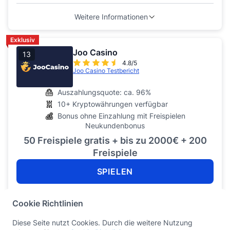
Weitere Informationen
Exklusiv
Joo Casino
13
4.8/5
Joo Casino Testbericht
Auszahlungsquote: ca. 96%
10+ Kryptowährungen verfügbar
Bonus ohne Einzahlung mit Freispielen
Neukundenbonus
50 Freispiele gratis + bis zu 2000€ + 200
Freispiele
SPIELEN
Cookie Richtlinien
Weitere Informationen
Diese Seite nutzt Cookies. Durch die weitere Nutzung
Exklusiv