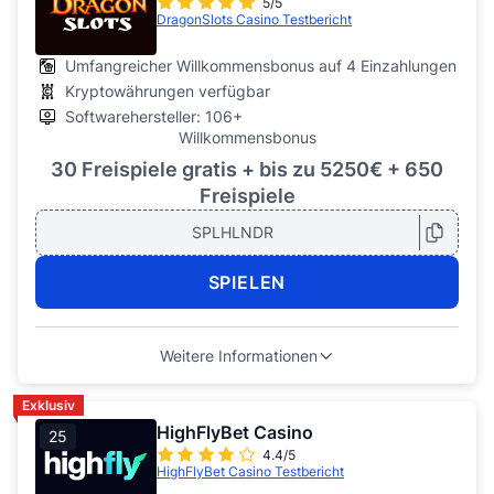
5/5
DragonSlots Casino Testbericht
Umfangreicher Willkommensbonus auf 4 Einzahlungen
Kryptowährungen verfügbar
Softwarehersteller: 106+
Willkommensbonus
30 Freispiele gratis + bis zu 5250€ + 650
Freispiele
SPLHLNDR
SPIELEN
Weitere Informationen
Exklusiv
HighFlyBet Casino
25
4.4/5
HighFlyBet Casino Testbericht