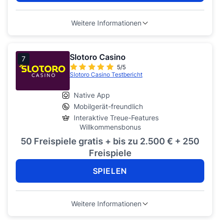
Weitere Informationen
Slotoro Casino
7
5/5
Slotoro Casino Testbericht
Native App
Mobilgerät-freundlich
Interaktive Treue-Features
Willkommensbonus
50 Freispiele gratis + bis zu 2.500 € + 250
Freispiele
SPIELEN
Weitere Informationen