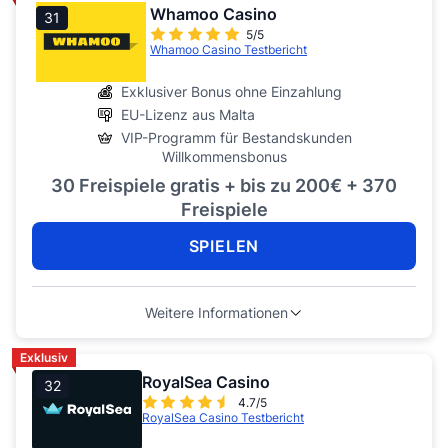
Whamoo Casino
31
5/5
Whamoo Casino Testbericht
Exklusiver Bonus ohne Einzahlung
EU-Lizenz aus Malta
VIP-Programm für Bestandskunden
Willkommensbonus
30 Freispiele gratis + bis zu 200€ + 370
Freispiele
SPIELEN
Weitere Informationen
Exklusiv
RoyalSea Casino
32
4.7/5
RoyalSea Casino Testbericht