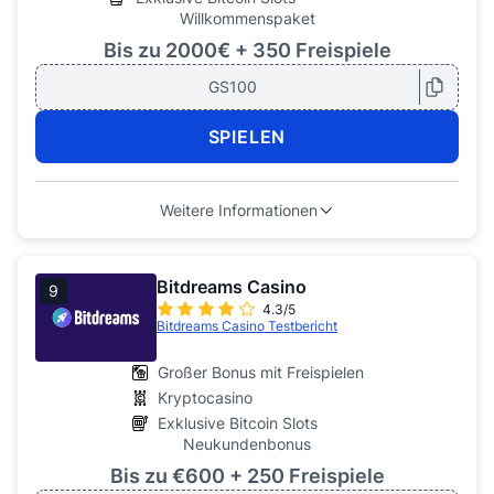
Willkommenspaket
Bis zu 2000€ + 350 Freispiele
GS100
SPIELEN
Weitere Informationen
Bitdreams Casino
9
4.3/5
Bitdreams Casino Testbericht
Großer Bonus mit Freispielen
Kryptocasino
Exklusive Bitcoin Slots
Neukundenbonus
Bis zu €600 + 250 Freispiele