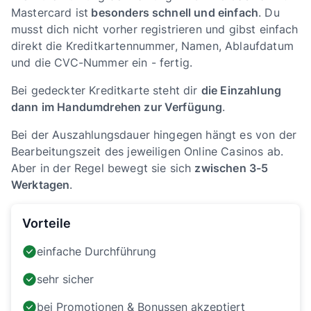
Mastercard ist
besonders schnell und einfach
. Du
musst dich nicht vorher registrieren und gibst einfach
direkt die Kreditkartennummer, Namen, Ablaufdatum
und die CVC-Nummer ein - fertig.
Bei gedeckter Kreditkarte steht dir
die Einzahlung
dann im Handumdrehen zur Verfügung
.
Bei der Auszahlungsdauer hingegen hängt es von der
Bearbeitungszeit des jeweiligen Online Casinos ab.
Aber in der Regel bewegt sie sich
zwischen 3-5
Werktagen
.
Vorteile
einfache Durchführung
sehr sicher
bei Promotionen & Bonussen akzeptiert