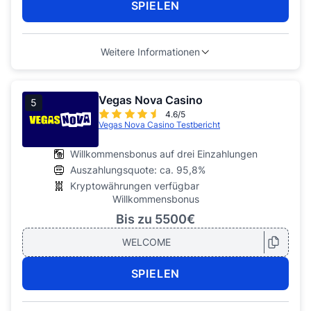
SPIELEN
Weitere Informationen
Vegas Nova Casino
5
4.6/5
Vegas Nova Casino Testbericht
Willkommensbonus auf drei Einzahlungen
Auszahlungsquote: ca. 95,8%
Kryptowährungen verfügbar
Willkommensbonus
Bis zu 5500€
WELCOME
SPIELEN