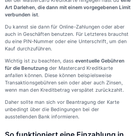
Bei der Mastercard Kreditkarte hingegen hast du
eine
Art Darlehen, die dann mit einem vorgegebenen Limit
verbunden
ist
.
Du kannst sie dann für Online-Zahlungen oder aber
auch in Geschäften benutzen. Für Letzteres brauchst
du eine PIN-Nummer oder eine Unterschrift, um den
Kauf durchzuführen.
Wichtig ist zu beachten, dass
eventuelle Gebühren
für die Benutzung
der Mastercard Kreditkarte
anfallen können. Diese können beispielsweise
Transaktionsgebühren sein oder aber auch Zinsen,
wenn man den Kreditbetrag verspätet zurückzahlt.
Daher sollte man sich vor Beantragung der Karte
unbedingt über die Bedingungen bei der
ausstellenden Bank informieren.
So funktioniert eine Einzahlung in