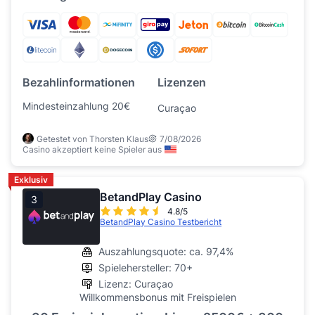
Bezahlinformationen
Lizenzen
Mindesteinzahlung 20€
Curaçao
Getestet von Thorsten Klaus
7/08/2026
Casino akzeptiert keine Spieler aus
Exklusiv
BetandPlay Casino
3
4.8/5
BetandPlay Casino Testbericht
Auszahlungsquote: ca. 97,4%
Spielehersteller: 70+
Lizenz: Curaçao
Willkommensbonus mit Freispielen