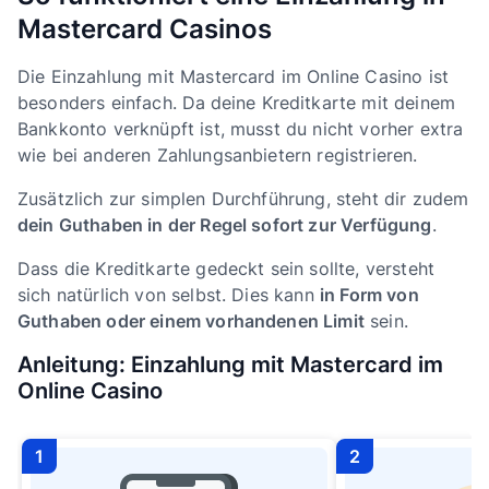
Mastercard Casinos
Die Einzahlung mit Mastercard im Online Casino ist
besonders einfach. Da
deine Kreditkarte mit deinem
Bankkonto verknüpft ist, musst du nicht vorher extra
wie bei anderen Zahlungsanbietern registrieren.
Zusätzlich zur simplen Durchführung, steht dir zudem
dein Guthaben in der Regel sofort zur Verfügung
.
Dass die Kreditkarte gedeckt sein sollte, versteht
sich natürlich von selbst. Dies kann
in Form von
Guthaben oder einem vorhandenen Limit
sein.
Anleitung: Einzahlung mit Mastercard im
Online Casino