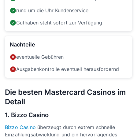
rund um die Uhr Kundenservice
Guthaben steht sofort zur Verfügung
Nachteile
eventuelle Gebühren
Ausgabenkontrolle eventuell herausfordernd
Die besten Mastercard Casinos im
Detail
1. Bizzo Casino
Bizzo Casino
überzeugt durch extrem schnelle
Einzahlungsabwicklung und ein hervorragendes