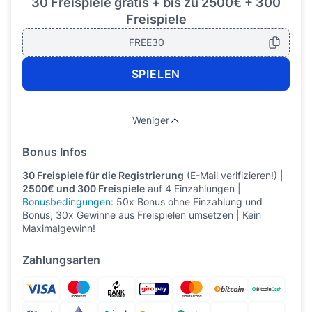
30 Freispiele gratis + bis zu 2500€ + 300
Freispiele
FREE30
SPIELEN
Weniger
Bonus Infos
30 Freispiele für die Registrierung
(E-Mail verifizieren!) |
250
0€ und 300 Freispiele
auf 4 Einzahlungen |
Bonusbedingungen
: 50x Bonus ohne Einzahlung und
Bonus, 30x Gewinne aus Freispielen umsetzen | Kein
Maximalgewinn!
Zahlungsarten