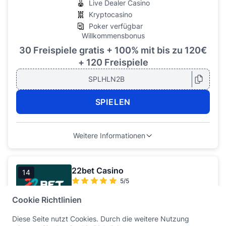
Live Dealer Casino
Kryptocasino
Poker verfügbar
Willkommensbonus
30 Freispiele gratis + 100% mit bis zu 120€
+ 120 Freispiele
SPLHLN2B
SPIELEN
Weitere Informationen
22bet Casino
14
5/5
22bet Casino Testbericht
Cookie Richtlinien
Live Casino Anbieter: 19
Diese Seite nutzt Cookies. Durch die weitere Nutzung
Slots: Mehr als 1256