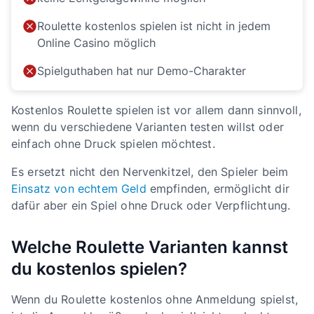
Roulette kostenlos spielen ist nicht in jedem
Online Casino möglich
Spielguthaben hat nur Demo-Charakter
Kostenlos Roulette spielen ist vor allem dann sinnvoll,
wenn du verschiedene Varianten testen willst oder
einfach ohne Druck spielen möchtest.
Es ersetzt nicht den Nervenkitzel, den Spieler beim
Einsatz von echtem Geld
empfinden, ermöglicht dir
dafür aber ein Spiel ohne Druck oder Verpflichtung.
Welche Roulette Varianten kannst
du kostenlos spielen?
Wenn du Roulette kostenlos ohne Anmeldung spielst,