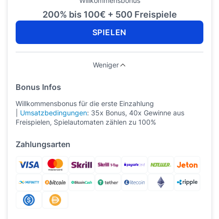
Willkommensbonus
200% bis 100€ + 500 Freispiele
SPIELEN
Weniger
Bonus Infos
Willkommensbonus für die erste Einzahlung
|
Umsatzbedingungen
: 35x Bonus, 40x Gewinne aus
Freispielen, Spielautomaten zählen zu 100%
Zahlungsarten