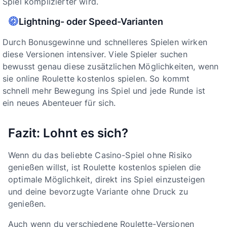
Spiel komplizierter wird.
Lightning- oder Speed-Varianten
Durch Bonusgewinne und schnelleres Spielen wirken
diese Versionen intensiver. Viele Spieler suchen
bewusst genau diese zusätzlichen Möglichkeiten, wenn
sie online Roulette kostenlos spielen. So kommt
schnell mehr Bewegung ins Spiel und jede Runde ist
ein neues Abenteuer für sich.
Fazit: Lohnt es sich?
Wenn du das beliebte Casino-Spiel ohne Risiko
genießen willst, ist Roulette kostenlos spielen die
optimale Möglichkeit, direkt ins Spiel einzusteigen
und deine bevorzugte Variante ohne Druck zu
genießen.
Auch wenn du verschiedene Roulette-Versionen