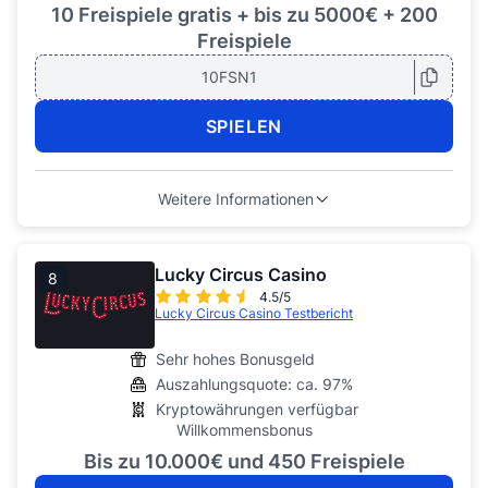
10 Freispiele gratis + bis zu 5000€ + 200
Freispiele
10FSN1
SPIELEN
Weitere Informationen
Lucky Circus Casino
8
4.5/5
Lucky Circus Casino Testbericht
Sehr hohes Bonusgeld
Auszahlungsquote: ca. 97%
Kryptowährungen verfügbar
Willkommensbonus
Bis zu 10.000€ und 450 Freispiele