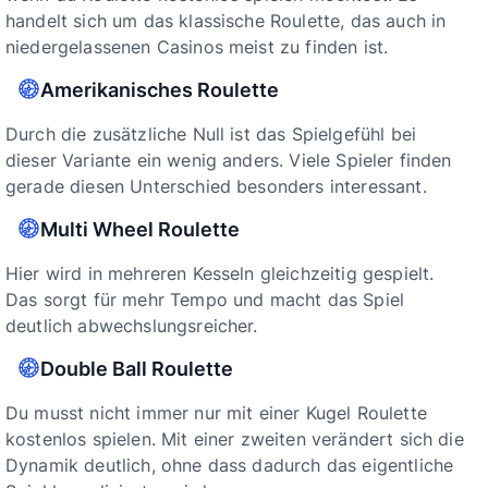
handelt sich um das klassische Roulette, das auch in
niedergelassenen Casinos meist zu finden ist.
Amerikanisches Roulette
Durch die zusätzliche Null ist das Spielgefühl bei
dieser Variante ein wenig anders. Viele Spieler finden
gerade diesen Unterschied besonders interessant.
Multi Wheel Roulette
Hier wird in mehreren Kesseln gleichzeitig gespielt.
Das sorgt für mehr Tempo und macht das Spiel
deutlich abwechslungsreicher.
Double Ball Roulette
Du musst nicht immer nur mit einer Kugel Roulette
kostenlos spielen. Mit einer zweiten verändert sich die
Dynamik deutlich, ohne dass dadurch das eigentliche