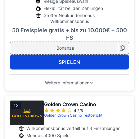
Riesige Spieleauswahl
Flexibilität bei den Zahlungen
Großer Neukundenbonus
Willkommensbonus
50 Freispiele gratis + bis zu 10.000€ + 500
FS
Bonanza
SPIELEN
Weitere Informationen
Golden Crown Casino
13
4.2/5
Golden Crown Casino Testbericht
Willkommensbonus verteilt auf 3 Einzahlungen
Mehr als 4000 Spiele