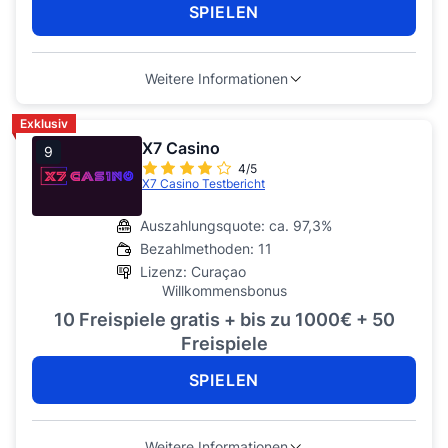
SPIELEN
Weitere Informationen
Exklusiv
X7 Casino
9
4/5
X7 Casino Testbericht
Auszahlungsquote: ca. 97,3%
Bezahlmethoden: 11
Lizenz: Curaçao
Willkommensbonus
10 Freispiele gratis + bis zu 1000€ + 50
Freispiele
SPIELEN
Weitere Informationen