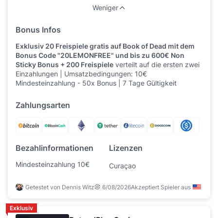
Weniger
Bonus Infos
Exklusiv 20 Freispiele gratis auf Book of Dead mit dem
Bonus Code "20LEMONFREE" und bis zu 600€ Non
Sticky Bonus + 200 Freispiele
verteilt auf die ersten zwei
Einzahlungen | Umsatzbedingungen: 10€
Mindesteinzahlung - 50x Bonus | 7 Tage Gültigkeit
Zahlungsarten
Bezahlinformationen
Lizenzen
Mindesteinzahlung 10€
Curaçao
Getestet von Dennis Witz
6/08/2026
Akzeptiert Spieler aus
Exklusiv