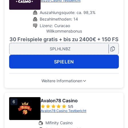
Bizzo Casino Testbericht
Auszahlungsquote: ca. 98,3%
Bezahlmethoden: 14
Lizenz: Curacao
Willkommensbonus
30 Freispiele gratis + bis zu 2400€ + 150 FS
SPLHLNBZ
SPIELEN
Weitere Informationen
Avalon78 Casino
6
5/5
Avalon78 Casino Testbericht
Mifinity Casino