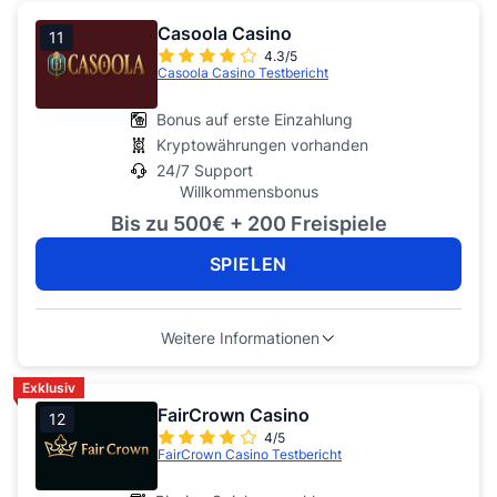
Casoola Casino
11
4.3/5
Casoola Casino Testbericht
Bonus auf erste Einzahlung
Kryptowährungen vorhanden
24/7 Support
Willkommensbonus
Bis zu 500€ + 200 Freispiele
SPIELEN
Weitere Informationen
Exklusiv
FairCrown Casino
12
4/5
FairCrown Casino Testbericht