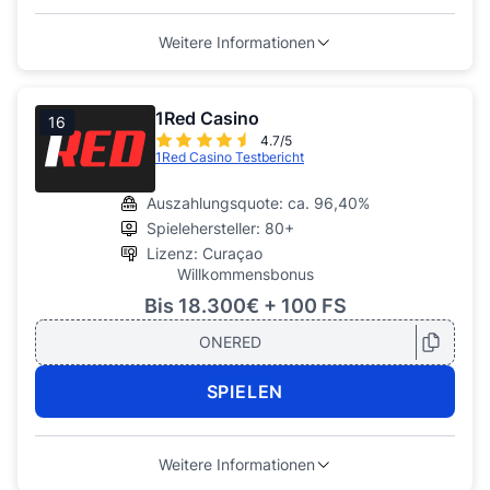
Weitere Informationen
1Red Casino
16
4.7/5
1Red Casino Testbericht
Auszahlungsquote: ca. 96,40%
Spielehersteller: 80+
Lizenz: Curaçao
Willkommensbonus
Bis 18.300€ + 100 FS
ONERED
SPIELEN
Weitere Informationen