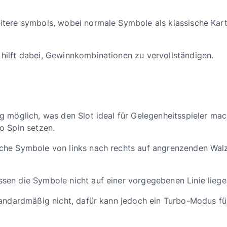
itere symbols, wobei normale Symbole als klassische Kart
hilft dabei, Gewinnkombinationen zu vervollständigen.
g möglich, was den Slot ideal für Gelegenheitsspieler mac
o Spin setzen.
iche Symbole von links nach rechts auf angrenzenden Wal
sen die Symbole nicht auf einer vorgegebenen Linie liege
standardmäßig nicht, dafür kann jedoch ein Turbo-Modus fü