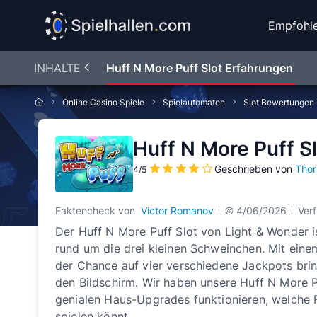
Empfohle
INHALTE
Huff N More Puff Slot Erfahrungen
Online Casino Spiele
Spielautomaten
Slot Bewertungen
Huff N More Puff S
Geschrieben von
Thor
4/5
Faktencheck von
Victor Romanov
4/06/2026
Ver
Der Huff N More Puff Slot von Light & Wonder i
rund um die drei kleinen Schweinchen. Mit ei
der Chance auf vier verschiedene Jackpots bri
den Bildschirm. Wir haben unsere Huff N More 
genialen Haus-Upgrades funktionieren, welche F
spielen könnt.