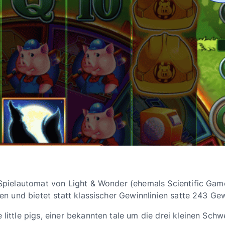
?
-Spielautomat von Light & Wonder (ehemals Scientific Gam
hen und bietet statt klassischer Gewinnlinien satte 243 G
ittle pigs, einer bekannten tale um die drei kleinen Sch