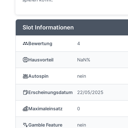
Slot Informationen
Bewertung
4
Hausvorteil
NaN%
Autospin
nein
Erscheinungsdatum
22/05/2025
Maximaleinsatz
0
Gamble Feature
nein