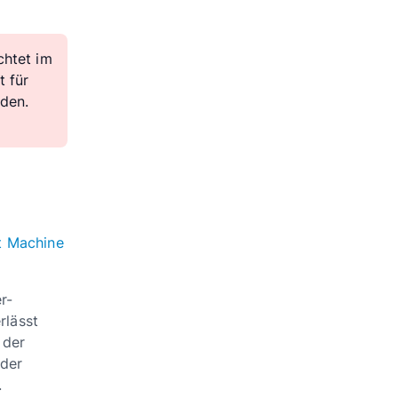
chtet im
t für
nden.
t Machine
r-
rlässt
 der
der
.