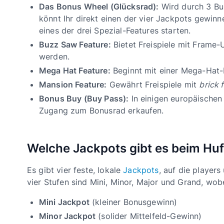
Das Bonus Wheel (Glücksrad):
Wird durch 3 Bu
könnt Ihr direkt einen der vier Jackpots gewi
eines der drei Spezial-Features starten.
Buzz Saw Feature:
Bietet Freispiele mit Frame-
werden.
Mega Hat Feature:
Beginnt mit einer Mega-Hat-
Mansion Feature:
Gewährt Freispiele mit
brick 
Bonus Buy (Buy Pass):
In einigen europäischen
Zugang zum Bonusrad erkaufen.
Welche Jackpots gibt es beim Huf
Es gibt vier feste, lokale
Jackpots
, auf die player
vier Stufen sind Mini, Minor, Major und Grand, wob
Mini Jackpot
(kleiner Bonusgewinn)
Minor Jackpot
(solider Mittelfeld-Gewinn)