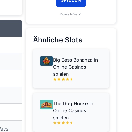
SPIELEN
Bonus Infos
Ähnliche Slots
Big Bass Bonanza in
Online Casinos
spielen
The Dog House in
Online Casinos
spielen
ays)