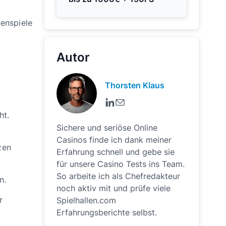
enspiele
Autor
Thorsten Klaus
ht.
Sichere und seriöse Online
Casinos finde ich dank meiner
zen
Erfahrung schnell und gebe sie
für unsere Casino Tests ins Team.
So arbeite ich als Chefredakteur
n.
noch aktiv mit und prüfe viele
r
Spielhallen.com
Erfahrungsberichte selbst.