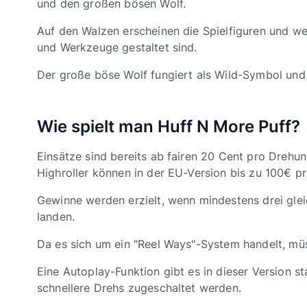
und den großen bösen Wolf.
Auf den Walzen erscheinen die Spielfiguren und we
und Werkzeuge gestaltet sind.
Der große böse Wolf fungiert als Wild-Symbol und 
Wie spielt man Huff N More Puff?
Einsätze sind bereits ab fairen 20 Cent pro Drehun
Highroller können in der EU-Version bis zu 100€ pr
Gewinne werden erzielt, wenn mindestens drei gle
landen.
Da es sich um ein "Reel Ways"-System handelt, müs
Eine Autoplay-Funktion gibt es in dieser Version 
schnellere Drehs zugeschaltet werden.