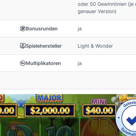
oder 50 Gewinnlinien (je
genauer Version)
Bonusrunden
ja
Spielehersteller
Light & Wonder
Multiplikatoren
ja