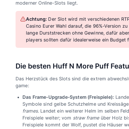
moderner Online-Slots liegt.
Achtung:
Der Slot wird mit verschiedenen RT
Casino Eurer Wahl darauf, die 96%-Version zu s
lange Durststrecken ohne Gewinne, dafür aber
players sollten dafür idealerweise ein Budget 
Die besten Huff N More Puff Feat
Das Herzstück des Slots sind die extrem abwechs
game:
Das Frame-Upgrade-System (Freispiele):
Landen
Symbole sind gelbe Schutzhelme und Kreissägen
frames
. Landet ein weiterer Helm im selben Fe
Freispiele weiter; vom
straw frame
über Holz b
Freispiele kommt der Wolf, pustet die Häuser