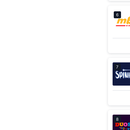
6
7
8