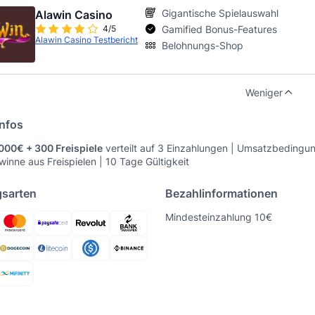
Gigantische Spielauswahl
Alawin Casino
Gamified Bonus-Features
4/5
Alawin Casino Testbericht
Belohnungs-Shop
Weniger
nfos
.000€ + 300 Freispiele
verteilt auf 3 Einzahlungen | Umsatzbedingu
inne aus Freispielen | 10 Tage Gültigkeit
gsarten
Bezahlinformationen
Mindesteinzahlung 10€