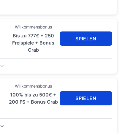
Willkommensbonus
Bis zu 777€ + 250
SPIELEN
Freispiele + Bonus
Crab
n
Willkommensbonus
100% bis zu 500€ +
SPIELEN
200 FS + Bonus Crab