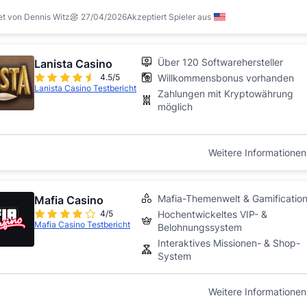
et von Dennis Witz
27/04/2026
Akzeptiert Spieler aus
Über 120 Softwarehersteller
Lanista Casino
Willkommensbonus vorhanden
4.5/5
Lanista Casino Testbericht
Zahlungen mit Kryptowährung
möglich
Weitere Informationen
Mafia-Themenwelt & Gamificatio
Mafia Casino
Hochentwickeltes VIP- &
4/5
Mafia Casino Testbericht
Belohnungssystem
Interaktives Missionen- & Shop-
System
Weitere Informationen