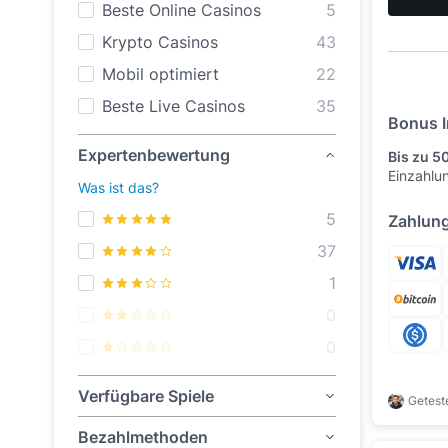
Beste Online Casinos
5
Krypto Casinos
43
Mobil optimiert
22
Beste Live Casinos
35
Bonus I
Expertenbewertung
Bis zu 5
Einzahlun
Was ist das?
5
Zahlun
37
1
0
0
Verfügbare Spiele
Getest
Bezahlmethoden