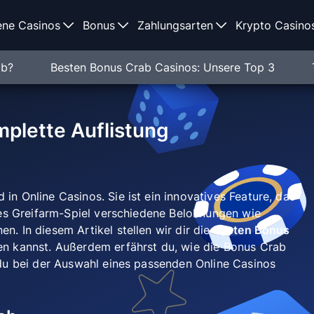
ne Casinos
Bonus
Zahlungsarten
Krypto Casino
ab?
Besten Bonus Crab Casinos: Unsere Top 3
plette Auflistung
in Online Casinos. Sie ist ein innovatives Feature, das
ives Greifarm-Spiel verschiedene Belohnungen wie
n. In diesem Artikel stellen wir dir die
besten Bonus
ben kannst. Außerdem erfährst du, wie die Bonus Crab
f du bei der Auswahl eines passenden Online Casinos