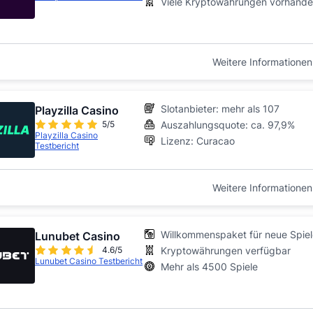
Viele Kryptowährungen vorhand
Weitere Informationen
Slotanbieter: mehr als 107
Playzilla Casino
Auszahlungsquote: ca. 97,9%
5/5
Playzilla Casino
Lizenz: Curacao
Testbericht
Weitere Informationen
Willkommenspaket für neue Spiel
Lunubet Casino
Kryptowährungen verfügbar
4.6/5
Lunubet Casino Testbericht
Mehr als 4500 Spiele