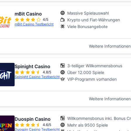
Massive Spielauswahl
mBit Casino
Krypto und Fiat-Währungen
4/5
mBit Casino Testbericht
Viele Bonusangebote
Weitere Informationen
3-teiliger Willkommensbonus
Spinight Casino
Über 12.000 Spiele
4.8/5
Spinight Casino Testbericht
VIP-Programm vorhanden
Weitere Informationen
Willkommensbonus inkl. Bonus C
Duospin Casino
Mehr als 9500 Spiele
4.6/5
Duospin Casino Testbericht