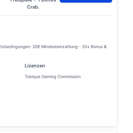
Crab.
satzbedingungen: 20€ Mindesteinzahlung - 35x Bonus &
Lizenzen
Tobique Gaming Commission