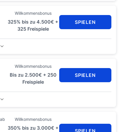
Willkommensbonus
325% bis zu 4.500€ +
SPIELEN
325 Freispiele
Willkommensbonus
Bis zu 2.500€ + 250
SPIELEN
Freispiele
rab
Willkommensbonus
350% bis zu 3.000€ +
SPIELEN