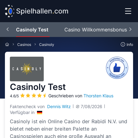
Casinoly Test
Casino Willkommensbonus
Casinos
Casinoly
Info
Casinoly Test
Geschrieben von
Thorsten Klaus
4.6/5
Faktencheck von
Dennis Witz
7/08/2026
Verfügbar in
Casinoly ist ein Online Casino der Rabidi N.V. und
bietet neben einer breiten Palette an
Casinospielen auch eine große Auswahl an