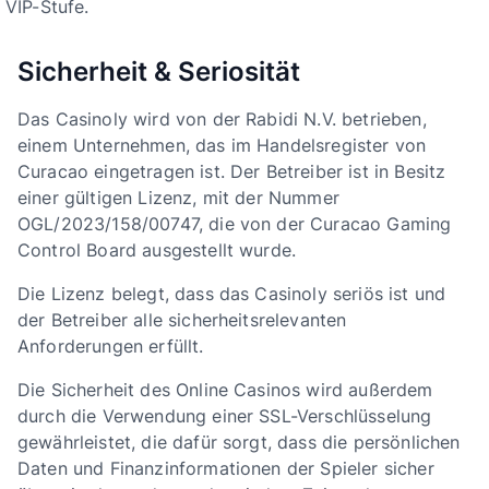
VIP-Stufe.
Sicherheit & Seriosität
Das Casinoly wird von der Rabidi N.V. betrieben,
einem Unternehmen, das im Handelsregister von
Curacao eingetragen ist. Der Betreiber ist in Besitz
einer gültigen Lizenz, mit der Nummer
OGL/2023/158/00747, die von der Curacao Gaming
Control Board ausgestellt wurde.
Die Lizenz belegt, dass das Casinoly seriös ist und
der Betreiber alle sicherheitsrelevanten
Anforderungen erfüllt.
Die Sicherheit des Online Casinos wird außerdem
durch die Verwendung einer SSL-Verschlüsselung
gewährleistet, die dafür sorgt, dass die persönlichen
Daten und Finanzinformationen der Spieler sicher