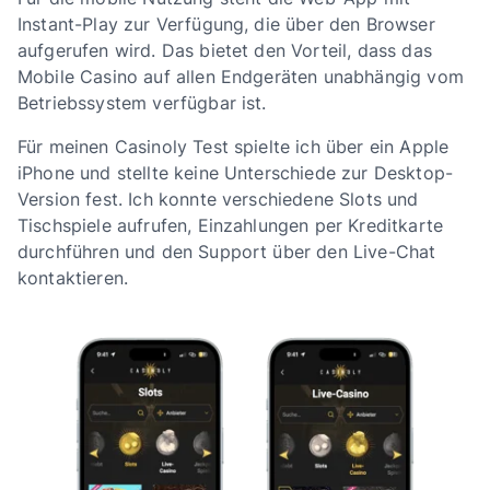
Instant-Play zur Verfügung, die über den Browser
aufgerufen wird. Das bietet den Vorteil, dass das
Mobile Casino auf allen Endgeräten unabhängig vom
Betriebssystem verfügbar ist.
Für meinen Casinoly Test spielte ich über ein Apple
iPhone und stellte keine Unterschiede zur Desktop-
Version fest. Ich konnte verschiedene Slots und
Tischspiele aufrufen, Einzahlungen per Kreditkarte
durchführen und den Support über den Live-Chat
kontaktieren.