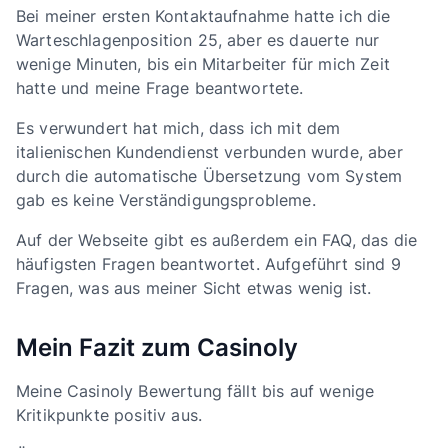
Bei meiner ersten Kontaktaufnahme hatte ich die
Warteschlagenposition 25, aber es dauerte nur
wenige Minuten, bis ein Mitarbeiter für mich Zeit
hatte und meine Frage beantwortete.
Es verwundert hat mich, dass ich mit dem
italienischen Kundendienst verbunden wurde, aber
durch die automatische Übersetzung vom System
gab es keine Verständigungsprobleme.
Auf der Webseite gibt es außerdem ein FAQ, das die
häufigsten Fragen beantwortet. Aufgeführt sind 9
Fragen, was aus meiner Sicht etwas wenig ist.
Mein Fazit zum Casinoly
Meine Casinoly Bewertung fällt bis auf wenige
Kritikpunkte positiv aus.