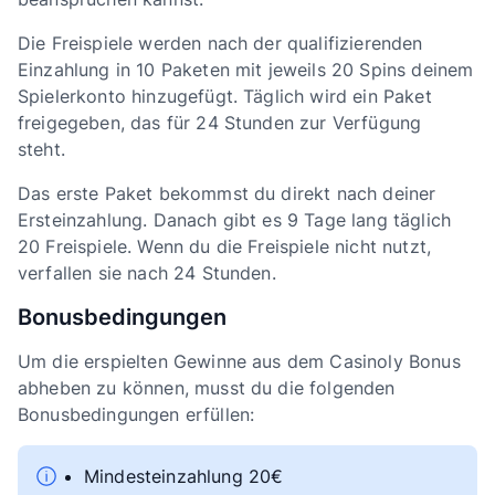
Die Freispiele werden nach der qualifizierenden
Einzahlung in 10 Paketen mit jeweils 20 Spins deinem
Spielerkonto hinzugefügt. Täglich wird ein Paket
freigegeben, das für 24 Stunden zur Verfügung
steht.
Das erste Paket bekommst du direkt nach deiner
Ersteinzahlung. Danach gibt es 9 Tage lang täglich
20 Freispiele. Wenn du die Freispiele nicht nutzt,
verfallen sie nach 24 Stunden.
Bonusbedingungen
Um die erspielten Gewinne aus dem Casinoly Bonus
abheben zu können, musst du die folgenden
Bonusbedingungen erfüllen:
Mindesteinzahlung 20€