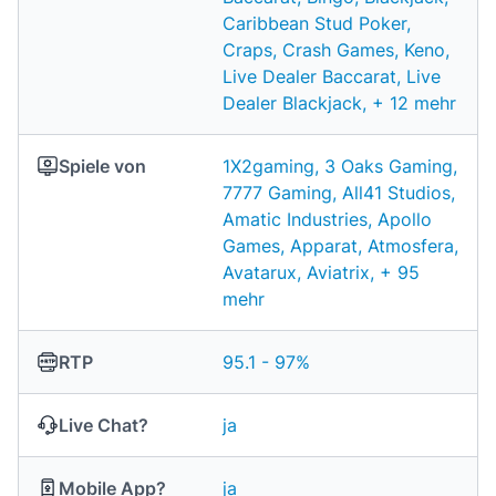
Caribbean Stud Poker,
Craps, Crash Games, Keno,
Live Dealer Baccarat, Live
Dealer Blackjack, + 12 mehr
Spiele von
1X2gaming, 3 Oaks Gaming,
7777 Gaming, All41 Studios,
Amatic Industries, Apollo
Games, Apparat, Atmosfera,
Avatarux, Aviatrix, + 95
mehr
RTP
95.1 - 97%
Live Chat?
ja
Mobile App?
ja