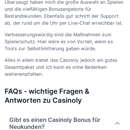
Überzeugt haben mich die große Auswahl an Spielen
und die vielfältigen Bonusangebote für
Bestandskunden. Ebenfalls gut schnitt der Support
ab, der rund um die Uhr per Live-Chat erreichbar ist.
Verbesserungswürdig sind die Maßnahmen zum
Spielerschutz. Hier wäre es von Vorteil, wenn es
Tools zur Selbstlimitierung geben würde.
Alles in allem bietet das Casinoly jedoch ein gutes
Gesamtpaket und ich kann es ohne Bedenken
weiterempfehlen.
FAQs - wichtige Fragen &
Antworten zu Casinoly
Gibt es einen Casinoly Bonus für
Neukunden?