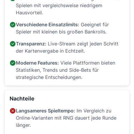
Spielen mit vergleichsweise niedrigem
Hausvorteil.
Verschiedene Einsatzlimits:
Geeignet für
Spieler mit kleinen bis großen Bankrolls.
Transparenz:
Live-Stream zeigt jeden Schritt
der Kartenvergabe in Echtzeit.
Moderne Features:
Viele Plattformen bieten
Statistiken, Trends und Side-Bets für
strategische Entscheidungen.
Nachteile
Langsameres Spieltempo:
Im Vergleich zu
Online-Varianten mit RNG dauert jede Runde
länger.