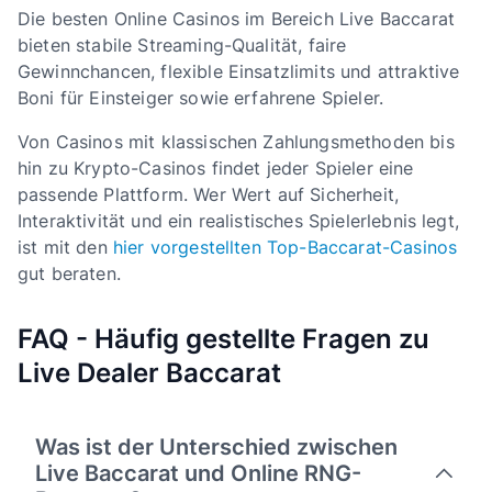
Die besten Online Casinos im Bereich Live Baccarat
bieten stabile Streaming-Qualität, faire
Gewinnchancen, flexible Einsatzlimits und attraktive
Boni für Einsteiger sowie erfahrene Spieler.
Von Casinos mit klassischen Zahlungsmethoden bis
hin zu Krypto-Casinos findet jeder Spieler eine
passende Plattform. Wer Wert auf Sicherheit,
Interaktivität und ein realistisches Spielerlebnis legt,
ist mit den
hier vorgestellten Top-Baccarat-Casinos
gut beraten.
FAQ - Häufig gestellte Fragen zu
Live Dealer Baccarat
Was ist der Unterschied zwischen
Live Baccarat und Online RNG-