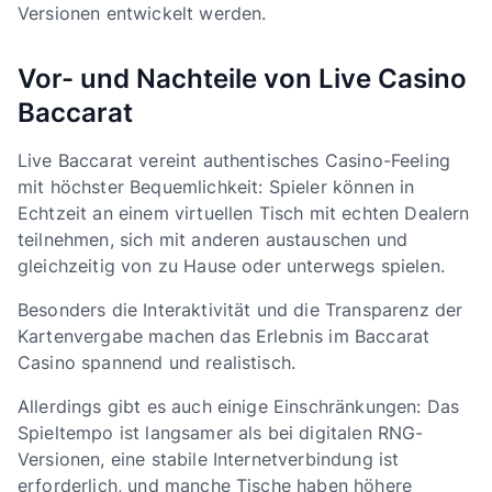
Versionen entwickelt werden.
Vor- und Nachteile von Live Casino
Baccarat
Live Baccarat vereint authentisches Casino-Feeling
mit höchster Bequemlichkeit: Spieler können in
Echtzeit an einem virtuellen Tisch mit echten Dealern
teilnehmen, sich mit anderen austauschen und
gleichzeitig von zu Hause oder unterwegs spielen.
Besonders die Interaktivität und die Transparenz der
Kartenvergabe machen das Erlebnis im Baccarat
Casino spannend und realistisch.
Allerdings gibt es auch einige Einschränkungen: Das
Spieltempo ist langsamer als bei digitalen RNG-
Versionen, eine stabile Internetverbindung ist
erforderlich, und manche Tische haben höhere