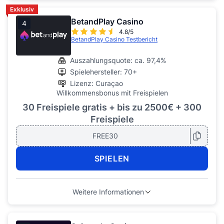
Exklusiv
BetandPlay Casino
4
4.8/5
BetandPlay Casino Testbericht
Auszahlungsquote: ca. 97,4%
Spielehersteller: 70+
Lizenz: Curaçao
Willkommensbonus mit Freispielen
30 Freispiele gratis + bis zu 2500€ + 300
Freispiele
FREE30
SPIELEN
Weitere Informationen