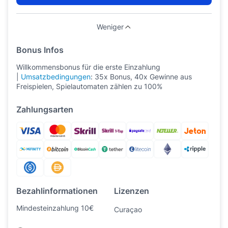
Weniger
Bonus Infos
Willkommensbonus für die erste Einzahlung
|
Umsatzbedingungen
: 35x Bonus, 40x Gewinne aus
Freispielen, Spielautomaten zählen zu 100%
Zahlungsarten
Bezahlinformationen
Lizenzen
Mindesteinzahlung 10€
Curaçao