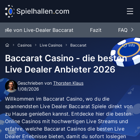
rteile von Live-Dealer Baccarat
Fazit
FAQ
Casinos
Live Casinos
Baccarat
Info
Baccarat Casino - die besten
Live Dealer Anbieter 2026
Geschrieben von
Thorsten Klaus
1/08/2026
Willkommen im Baccarat Casino, wo du die
spannendsten Live Dealer Baccarat Spiele direkt von
zu Hause genießen kannst. Entdecke hier die besten
Online Casinos mit hochwertigen Live Streams und
erfahre, welche Baccarat Casinos die besten Live
Dealer Erlebnisse bieten, damit du sofort loslegen