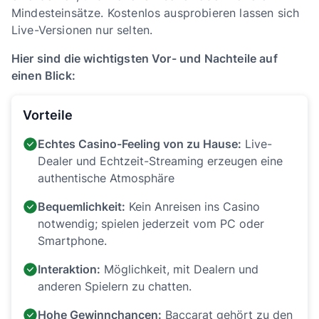
Mindesteinsätze. Kostenlos ausprobieren lassen sich
Live-Versionen nur selten.
Hier sind die wichtigsten Vor- und Nachteile auf
einen Blick:
Vorteile
Echtes Casino-Feeling von zu Hause:
Live-
Dealer und Echtzeit-Streaming erzeugen eine
authentische Atmosphäre
Bequemlichkeit:
Kein Anreisen ins Casino
notwendig; spielen jederzeit vom PC oder
Smartphone.
Interaktion:
Möglichkeit, mit Dealern und
anderen Spielern zu chatten.
Hohe Gewinnchancen:
Baccarat gehört zu den