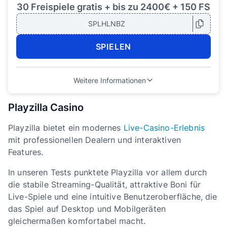
30 Freispiele gratis + bis zu 2400€ + 150 FS
SPLHLNBZ
SPIELEN
Weitere Informationen
Playzilla Casino
Playzilla bietet ein modernes
Live-Casino-Erlebnis
mit professionellen Dealern und interaktiven
Features.
In unseren Tests punktete Playzilla vor allem durch
die stabile Streaming-Qualität, attraktive Boni für
Live-Spiele und eine intuitive Benutzeroberfläche, die
das Spiel auf Desktop und Mobilgeräten
gleichermaßen komfortabel macht.