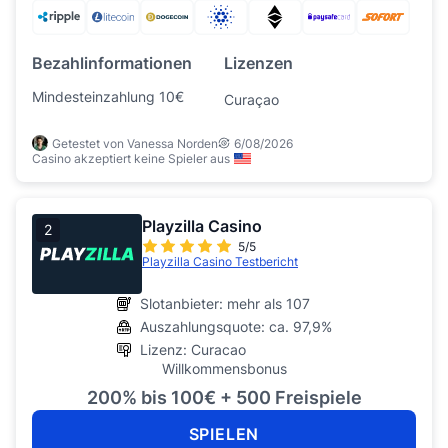
Bezahlinformationen
Lizenzen
Mindesteinzahlung 10€
Curaçao
Getestet von Vanessa Norden
6/08/2026
Casino akzeptiert keine Spieler aus
Playzilla Casino
2
5/5
Playzilla Casino Testbericht
Slotanbieter: mehr als 107
Auszahlungsquote: ca. 97,9%
Lizenz: Curacao
Willkommensbonus
200% bis 100€ + 500 Freispiele
SPIELEN