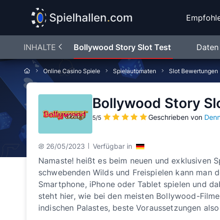
Empfohle
INHALTE
Bollywood Story Slot Test
Date
Online Casino Spiele
Spielautomaten
Slot Bewertungen
Bollywood Story Sl
Geschrieben von
Denn
5/5
26/05/2023
Verfügbar in
Namaste! heißt es beim neuen und exklusiven S
schwebenden Wilds und Freispielen kann man d
Smartphone, iPhone oder Tablet spielen und da
steht hier, wie bei den meisten Bollywood-Film
indischen Palastes, beste Voraussetzungen als