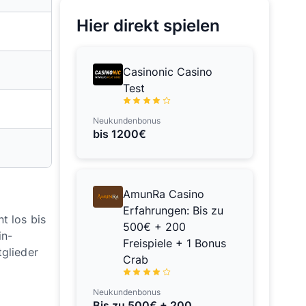
Hier direkt spielen
Casinonic Casino
Test
Neukundenbonus
bis 1200€
AmunRa Casino
Erfahrungen: Bis zu
t los bis
500€ + 200
in-
Freispiele + 1 Bonus
glieder
Crab
Neukundenbonus
Bis zu 500€ + 200