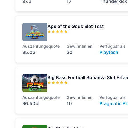
97.2
17
Thunderkick
Age of the Gods Slot Test
Auszahlungsquote
Gewinnlinien
Verfügbar als
95.02
20
Playtech
Big Bass Football Bonanza Slot Erfa
Auszahlungsquote
Gewinnlinien
Verfügbar als
96.50%
10
Pragmatic Pl