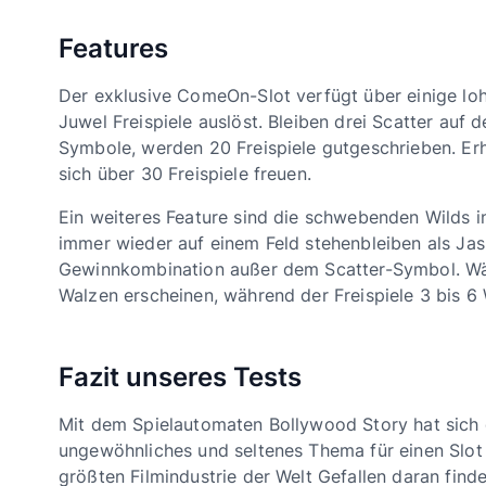
Features
Der exklusive ComeOn-Slot verfügt über einige lo
Juwel Freispiele auslöst. Bleiben drei Scatter auf d
Symbole, werden 20 Freispiele gutgeschrieben. Erh
sich über 30 Freispiele freuen.
Ein weiteres Feature sind die schwebenden Wilds i
immer wieder auf einem Feld stehenbleiben als Ja
Gewinnkombination außer dem Scatter-Symbol. Wäh
Walzen erscheinen, während der Freispiele 3 bis 6 
Fazit unseres Tests
Mit dem Spielautomaten Bollywood Story hat sich
ungewöhnliches und seltenes Thema für einen Slot
größten Filmindustrie der Welt Gefallen daran find