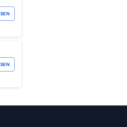
ESEN
ESEN