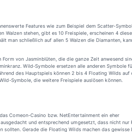
hnenswerte Features wie zum Beispiel dem Scatter-Symbol
en Walzen stehen, gibt es 10 Freispiele, erscheinen 4 diese
ält man schließlich auf allen 5 Walzen die Diamanten, ka
n Form von Jasminblüten, die die ganze Zeit anwesend si
sminkranz. Wild-Symbole ersetzen alle anderen Symbole fü
rend des Hauptspiels können 2 bis 4 Floating Wilds auf
Wild-Symbole, die weitere Freispiele auslösen können.
 das Comeon-Casino bzw. NetEntertainment ein eher
 ausgedacht und entsprechend umgesetzt, dass nicht nur 
en sollten. Gerade die Floating Wilds machen das gewisse 