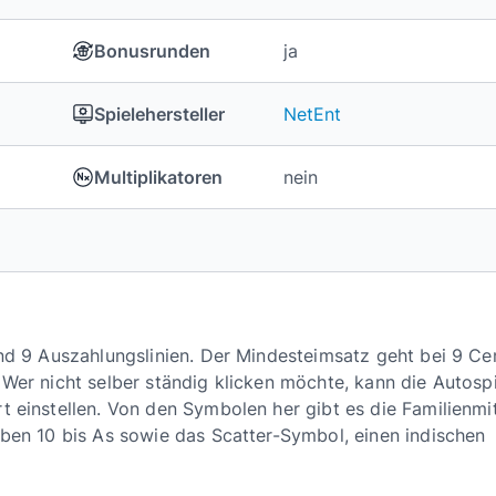
Bonusrunden
ja
Spielehersteller
NetEnt
Multiplikatoren
nein
d 9 Auszahlungslinien. Der Mindesteimsatz geht bei 9 Cen
er nicht selber ständig klicken möchte, kann die Autosp
einstellen. Von den Symbolen her gibt es die Familienmit
ben 10 bis As sowie das Scatter-Symbol, einen indischen