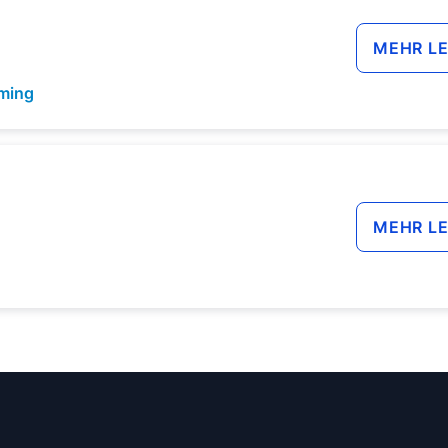
MEHR L
aming
MEHR L