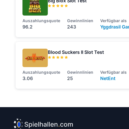
Big Blox Slot Test
Auszahlungsquote
Gewinnlinien
Verfügbar als
96.2
243
Yggdrasil G
Blood Suckers II Slot Test
Auszahlungsquote
Gewinnlinien
Verfügbar als
3.06
25
NetEnt