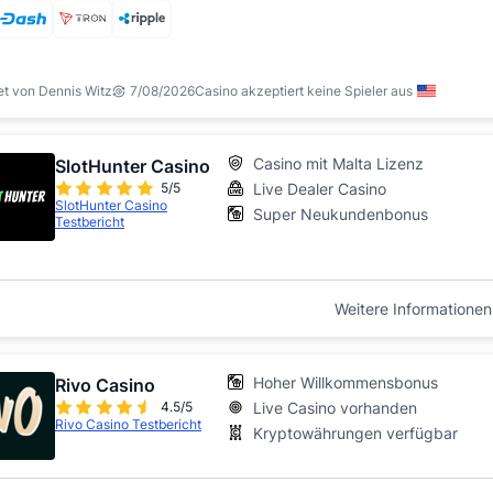
et von Dennis Witz
7/08/2026
Casino akzeptiert keine Spieler aus
Casino mit Malta Lizenz
SlotHunter Casino
Live Dealer Casino
5/5
SlotHunter Casino
Super Neukundenbonus
Testbericht
Weitere Informationen
Hoher Willkommensbonus
Rivo Casino
Live Casino vorhanden
4.5/5
Rivo Casino Testbericht
Kryptowährungen verfügbar