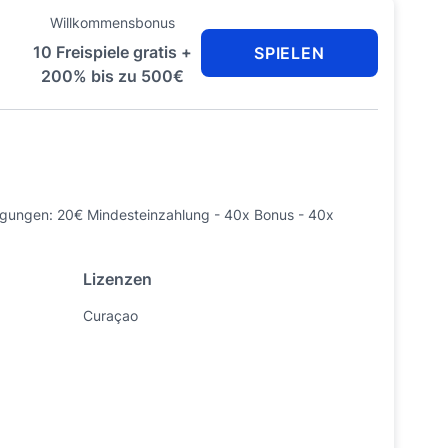
Willkommensbonus
10 Freispiele gratis +
SPIELEN
200% bis zu 500€
gungen: 20€ Mindesteinzahlung - 40x Bonus - 40x
Lizenzen
Curaçao