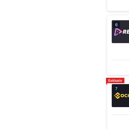
6
Exklusiv
7