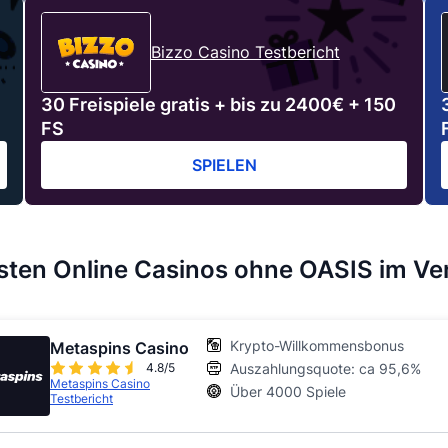
Bizzo Casino Testbericht
30 Freispiele gratis + bis zu 2400€ + 150
FS
SPIELEN
sten Online Casinos ohne OASIS im Ve
Krypto-Willkommensbonus
Metaspins Casino
Auszahlungsquote: ca 95,6%
4.8/5
Metaspins Casino
Über 4000 Spiele
Testbericht