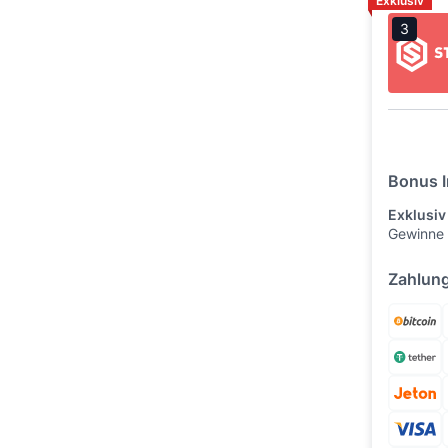
Exklusiv
3
Bonus I
Exklusiv
Gewinne a
Zahlun