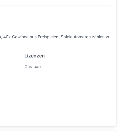
, 40x Gewinne aus Freispielen, Spielautomaten zählen zu
Lizenzen
Curaçao