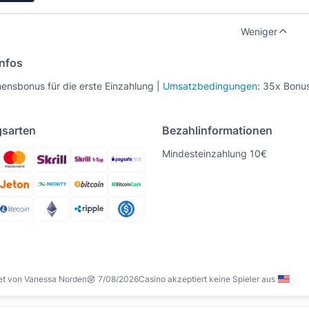
Weniger
nfos
ensbonus für die erste Einzahlung |
Umsatzbedingungen
: 35x Bonus
gsarten
Bezahlinformationen
Mindesteinzahlung 10€
et von Vanessa Norden
7/08/2026
Casino akzeptiert keine Spieler aus