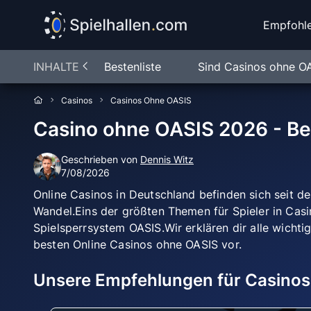
Empfohle
INHALTE
Bestenliste
Sind Casinos ohne O
Casinos
Casinos Ohne OASIS
Casino ohne OASIS 2026 - Be
Geschrieben von
Dennis Witz
7/08/2026
Online Casinos in Deutschland befinden sich seit d
Wandel.Eins der größten Themen für Spieler in Cas
Spielsperrsystem OASIS.Wir erklären dir alle wichti
besten Online Casinos ohne OASIS vor.
Unsere Empfehlungen für Casinos