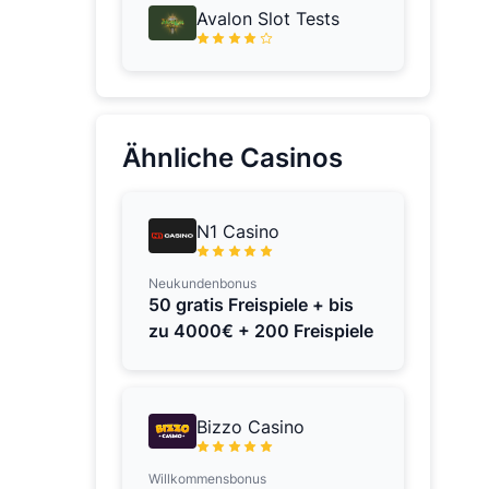
Avalon Slot Tests
Ähnliche Casinos
N1 Casino
Neukundenbonus
50 gratis Freispiele + bis
zu 4000€ + 200 Freispiele
Bizzo Casino
Willkommensbonus