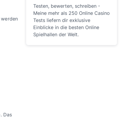
Testen, bewerten, schreiben -
Meine mehr als 250 Online Casino
g werden
Tests liefern dir exklusive
Einblicke in die besten Online
Spielhallen der Welt.
e. Das