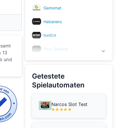
Gamomat
Habanero
NetEnt
esamt
Oryx Gaming
h 13
ib und
Getestete
Spielautomaten
Narcos Slot Test