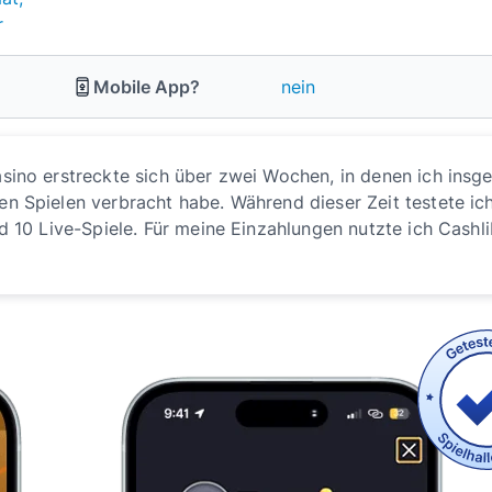
r
Mobile App?
nein
asino erstreckte sich über zwei Wochen, in denen ich insg
n Spielen verbracht habe. Während dieser Zeit testete ic
nd 10 Live-Spiele. Für meine Einzahlungen nutzte ich Cashl