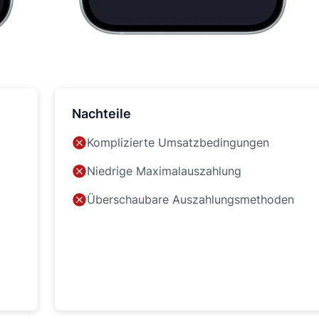
Nachteile
Komplizierte Umsatzbedingungen
Niedrige Maximalauszahlung
Überschaubare Auszahlungsmethoden