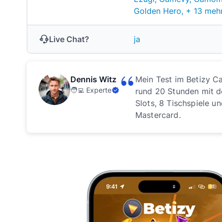
Golden Hero, + 13 meh
Live Chat?
ja
Dennis Witz
Mein Test im Betizy C
🧑‍💻 Experte
rund 20 Stunden mit de
Slots, 8 Tischspiele u
Mastercard.