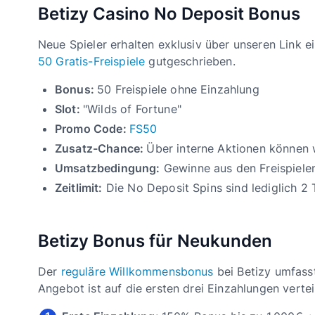
Betizy Casino No Deposit Bonus
Neue Spieler erhalten exklusiv über unseren Link 
50 Gratis-Freispiele
gutgeschrieben.
Bonus:
50 Freispiele ohne Einzahlung
Slot:
"Wilds of Fortune"
Promo Code:
FS50
Zusatz-Chance:
Über interne Aktionen können 
Umsatzbedingung:
Gewinne aus den Freispiel
Zeitlimit:
Die No Deposit Spins sind lediglich 2 T
Betizy Bonus für Neukunden
Der
reguläre Willkommensbonus
bei Betizy umfasst
Angebot ist auf die ersten drei Einzahlungen verteil