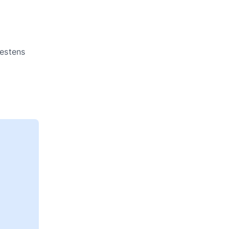
destens