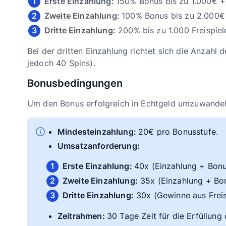
Erste Einzahlung:
150% Bonus bis zu 1.000€ +
Zweite Einzahlung:
100% Bonus bis zu 2.000€
Dritte Einzahlung:
200% bis zu 1.000 Freispiele
Bei der dritten Einzahlung richtet sich die Anzahl
jedoch 40 Spins).
Bonusbedingungen
Um den Bonus erfolgreich in Echtgeld umzuwandel
Mindesteinzahlung:
20€ pro Bonusstufe.
Umsatzanforderung:
Erste Einzahlung:
40x (Einzahlung + Bon
Zweite Einzahlung:
35x (Einzahlung + Bo
Dritte Einzahlung:
30x (Gewinne aus Freis
Zeitrahmen:
30 Tage Zeit für die Erfüllung