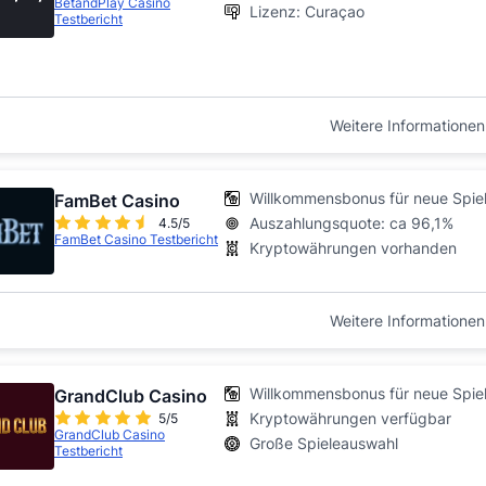
BetandPlay Casino
Lizenz: Curaçao
Testbericht
Weitere Informationen
Willkommensbonus für neue Spiel
FamBet Casino
Auszahlungsquote: ca 96,1%
4.5/5
FamBet Casino Testbericht
Kryptowährungen vorhanden
Weitere Informationen
Willkommensbonus für neue Spiel
GrandClub Casino
Kryptowährungen verfügbar
5/5
GrandClub Casino
Große Spieleauswahl
Testbericht