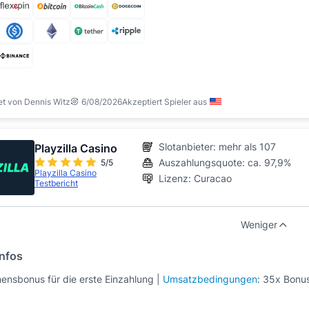
et von Dennis Witz
6/08/2026
Akzeptiert Spieler aus
Slotanbieter: mehr als 107
Playzilla Casino
Auszahlungsquote: ca. 97,9%
5/5
Playzilla Casino
Lizenz: Curacao
Testbericht
Weniger
nfos
ensbonus für die erste Einzahlung |
Umsatzbedingungen
: 35x Bonus