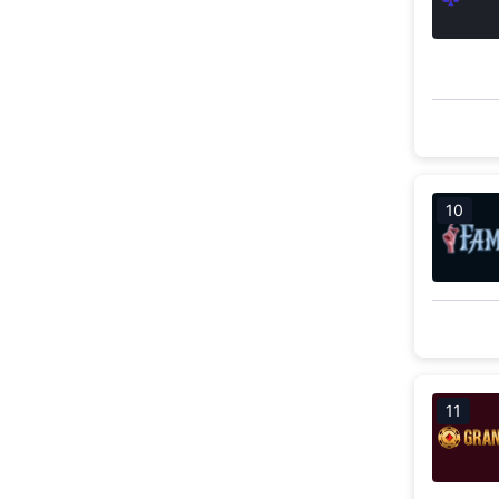
10
11