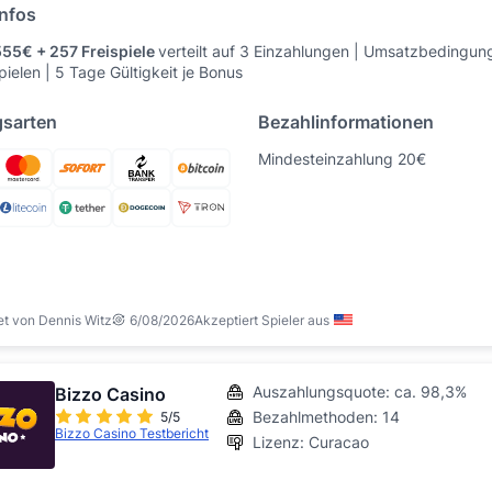
nfos
555€ + 257 Freispiele
verteilt auf 3 Einzahlungen | Umsatzbedingu
pielen | 5 Tage Gültigkeit je Bonus
gsarten
Bezahlinformationen
Mindesteinzahlung 20€
et von Dennis Witz
6/08/2026
Akzeptiert Spieler aus
Auszahlungsquote: ca. 98,3%
Bizzo Casino
Bezahlmethoden: 14
5/5
Bizzo Casino Testbericht
Lizenz: Curacao