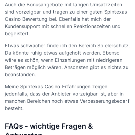
Auch die Bonusangebote mit langen Umsatzzeiten
sind vorzeigbar und tragen zu einer guten Spintexas
Casino Bewertung bei. Ebenfalls hat mich der
Kundensupport mit schnellen Reaktionszeiten und
begeistert.
Etwas schwächer finde ich den Bereich Spielerschutz.
Da könnte ruhig etwas aufgeholt werden. Ebenso
wäre es schön, wenn Einzahlungen mit niedrigeren
Beträgen möglich wären. Ansonsten gibt es nichts zu
beanstanden.
Meine Spintexas Casino Erfahrungen zeigen
jedenfalls, dass der Anbieter vorzeigbar ist, aber in
manchen Bereichen noch etwas Verbesserungsbedarf
besteht.
FAQs - wichtige Fragen &