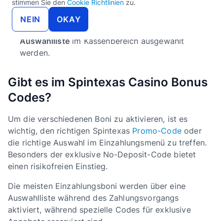
stimmen Sie den
Cookie Richtlinien
zu.
Gewinne.
Aktivierung:
Fast alle Bestandskunden-Boni
NEIN
OKAY
müssen während der Einzahlung manuell aus einer
Auswahlliste
im Kassenbereich ausgewählt
werden.
Gibt es im Spintexas Casino Bonus
Codes?
Um die verschiedenen Boni zu aktivieren, ist es
wichtig, den richtigen Spintexas
Promo-Code
oder
die richtige Auswahl im Einzahlungsmenü zu treffen.
Besonders der exklusive No-Deposit-Code bietet
einen risikofreien Einstieg.
Die meisten Einzahlungsboni werden über eine
Auswahlliste während des Zahlungsvorgangs
aktiviert, während spezielle Codes für exklusive