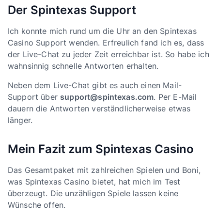
Der Spintexas Support
Ich konnte mich rund um die Uhr an den Spintexas
Casino Support wenden. Erfreulich fand ich es, dass
der Live-Chat zu jeder Zeit erreichbar ist. So habe ich
wahnsinnig schnelle Antworten erhalten.
Neben dem Live-Chat gibt es auch einen Mail-
Support über
support@spintexas.com
. Per E-Mail
dauern die Antworten verständlicherweise etwas
länger.
Mein Fazit zum Spintexas Casino
Das Gesamtpaket mit zahlreichen Spielen und Boni,
was Spintexas Casino bietet, hat mich im Test
überzeugt. Die unzähligen Spiele lassen keine
Wünsche offen.