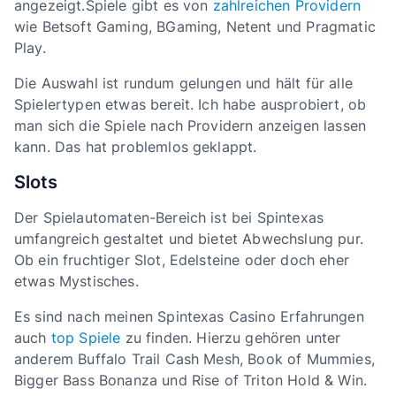
angezeigt.Spiele gibt es von
zahlreichen Providern
wie Betsoft Gaming, BGaming, Netent und Pragmatic
Play.
Die Auswahl ist rundum gelungen und hält für alle
Spielertypen etwas bereit. Ich habe ausprobiert, ob
man sich die Spiele nach Providern anzeigen lassen
kann. Das hat problemlos geklappt.
Slots
Der Spielautomaten-Bereich ist bei Spintexas
umfangreich gestaltet und bietet Abwechslung pur.
Ob ein fruchtiger Slot, Edelsteine oder doch eher
etwas Mystisches.
Es sind nach meinen Spintexas Casino Erfahrungen
auch
top Spiele
zu finden. Hierzu gehören unter
anderem Buffalo Trail Cash Mesh, Book of Mummies,
Bigger Bass Bonanza und Rise of Triton Hold & Win.