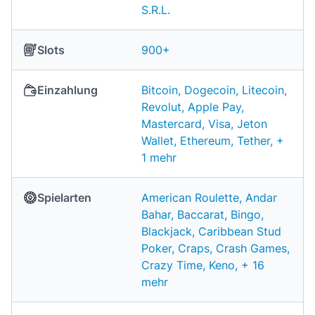
S.R.L.
Slots
900+
Einzahlung
Bitcoin, Dogecoin, Litecoin,
Revolut, Apple Pay,
Mastercard, Visa, Jeton
Wallet, Ethereum, Tether, +
1 mehr
Spielarten
American Roulette, Andar
Bahar, Baccarat, Bingo,
Blackjack, Caribbean Stud
Poker, Craps, Crash Games,
Crazy Time, Keno, + 16
mehr