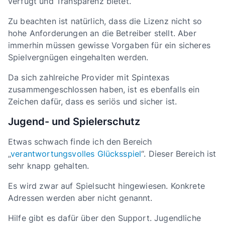
verfügt und Transparenz bietet.
Zu beachten ist natürlich, dass die Lizenz nicht so
hohe Anforderungen an die Betreiber stellt. Aber
immerhin müssen gewisse Vorgaben für ein sicheres
Spielvergnügen eingehalten werden.
Da sich zahlreiche Provider mit Spintexas
zusammengeschlossen haben, ist es ebenfalls ein
Zeichen dafür, dass es seriös und sicher ist.
Jugend- und Spielerschutz
Etwas schwach finde ich den Bereich
„
verantwortungsvolles Glücksspiel
“. Dieser Bereich ist
sehr knapp gehalten.
Es wird zwar auf Spielsucht hingewiesen. Konkrete
Adressen werden aber nicht genannt.
Hilfe gibt es dafür über den Support. Jugendliche