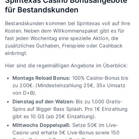
Spintexas Casino Bonusangebote
für Bestandskunden
Bestandskunden kommen bei Spintexas voll auf ihre
Kosten. Neben dem Willkommenspaket gibt es für
fast jeden Wochentag eine spezielle Aktion, die
zusätzliches Guthaben, Freispiele oder Cashback
einbringt.
Hier sind die regelmäßigen Angebote im Überblick:
Montags Reload Bonus:
100% Casino-Bonus bis
zu 200€. (Mindesteinzahlung 25€, 35x Umsatz
von D+B).
Dienstag auf den Walzen:
Bis zu 1.000 Gratis-
Spins auf Bigger Bass Splash. Pro 1€ Einzahlung
gibt es 10 GS (ab 25€ Einzahlung).
Mittwochs Doppelspaß:
Setze 50€ im Live-
Casino und erhalte 5€ Live-Bonus sowie 150