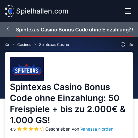
Spintexas Casino Bonus Code ohne Einzahlung: 50 
Casinos
Spintexas Casino
Info
Spintexas Casino Bonus
Code ohne Einzahlung: 50
Freispiele + bis zu 2.000€ &
1.000 GS!
Geschrieben von
Vanessa Norden
4/5