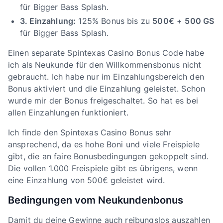
für Bigger Bass Splash.
3. Einzahlung:
125% Bonus bis zu
500€
+
500 GS
für Bigger Bass Splash.
Einen separate Spintexas Casino Bonus Code habe
ich als Neukunde für den Willkommensbonus nicht
gebraucht. Ich habe nur im Einzahlungsbereich den
Bonus aktiviert und die Einzahlung geleistet. Schon
wurde mir der Bonus freigeschaltet. So hat es bei
allen Einzahlungen funktioniert.
Ich finde den Spintexas Casino Bonus sehr
ansprechend, da es hohe Boni und viele Freispiele
gibt, die an faire Bonusbedingungen gekoppelt sind.
Die vollen 1.000 Freispiele gibt es übrigens, wenn
eine Einzahlung von 500€ geleistet wird.
Bedingungen vom Neukundenbonus
Damit du deine Gewinne auch reibungslos auszahlen