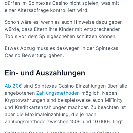
dürfen im Spintexas Casino nicht spielen, was mit
einer Altersabfrage kontrolliert wird.
Schön wäre es, wenn es auch Hinweise dazu geben
würde, dass Eltern ihre Kinder mit entsprechenden
Tools vor dem Spielgeschehen schützen können.
Etwas Abzug muss es deswegen in der Spintexas
Casino Bewertung geben.
Ein- und Auszahlungen
Ab 20€
sind Spintexas Casino Einzahlungen über alle
angebotenen
Zahlungsmethoden
möglich. Neben
Kryptowährungen sind beispielsweise auch MiFinity
und Kreditkartenzahlungen machbar. Zu beachten ist
aber die Maximaleinzahlung, die je nach
Zahlungsmethode zwischen 150€ und 10.000€ liegt.