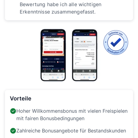
Bewertung habe ich alle wichtigen
Erkenntnisse zusammengefasst.
Vorteile
Hoher Willkommensbonus mit vielen Freispielen
mit fairen Bonusbedingungen
Zahlreiche Bonusangebote für Bestandskunden