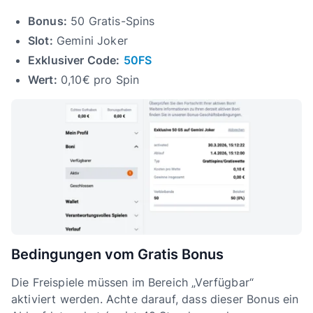
Bonus:
50 Gratis-Spins
Slot:
Gemini Joker
Exklusiver Code:
50FS
Wert:
0,10€ pro Spin
Bedingungen vom Gratis Bonus
Die Freispiele müssen im Bereich „Verfügbar“
aktiviert werden. Achte darauf, dass dieser Bonus ein