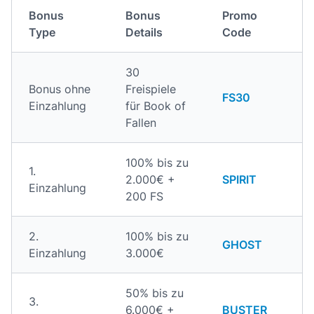
Bonus
Bonus
Promo
Type
Details
Code
30
Bonus ohne
Freispiele
FS30
Einzahlung
für Book of
Fallen
100% bis zu
1.
2.000€ +
SPIRIT
Einzahlung
200 FS
2.
100% bis zu
GHOST
Einzahlung
3.000€
50% bis zu
3.
6.000€ +
BUSTER