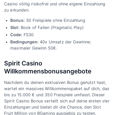
Casino völlig risikofrei und ohne eigene Einzahlung
zu erkunden.
Bonus:
30 Freispiele ohne Einzahlung
Slot:
Book of Fallen (Pragmatic Play)
Code:
FS30
Bedingungen:
40x Umsatz der Gewinne;
maximaler Gewinn 50€.
Spirit Casino
Willkommensbonusangebote
Nachdem du deinen exklusiven Bonus genutzt hast,
wartet ein massives Willkommenspaket auf dich, das
bis zu 15.000 € und 350 Freispiele umfasst. Dieser
Spirit Casino Bonus verteilt sich auf deine ersten vier
Einzahlungen und bietet dir die Chance, den Slot
Fruit Million von BGaming ausgiebig zu testen.