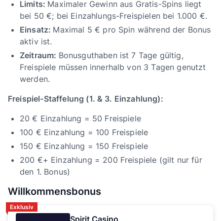
Limits:
Maximaler Gewinn aus Gratis-Spins liegt
bei 50 €; bei Einzahlungs-Freispielen bei 1.000 €.
Einsatz:
Maximal 5 € pro Spin während der Bonus
aktiv ist.
Zeitraum:
Bonusguthaben ist 7 Tage gültig,
Freispiele müssen innerhalb von 3 Tagen genutzt
werden.
Freispiel-Staffelung (1. & 3. Einzahlung):
20 € Einzahlung = 50 Freispiele
100 € Einzahlung = 100 Freispiele
150 € Einzahlung = 150 Freispiele
200 €+ Einzahlung = 200 Freispiele (gilt nur für
den 1. Bonus)
Willkommensbonus
Exklusiv
Spirit Casino