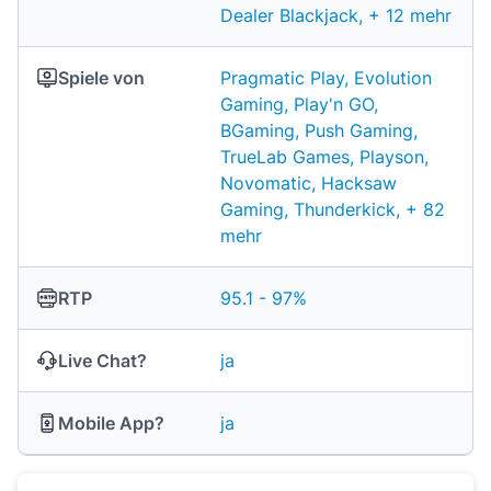
Dealer Blackjack, + 12 mehr
Spiele von
Pragmatic Play, Evolution
Gaming, Play'n GO,
BGaming, Push Gaming,
TrueLab Games, Playson,
Novomatic, Hacksaw
Gaming, Thunderkick, + 82
mehr
RTP
95.1 - 97%
Live Chat?
ja
Mobile App?
ja