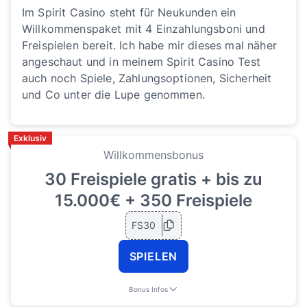
Im Spirit Casino steht für Neukunden ein
Willkommenspaket mit 4 Einzahlungsboni und
Freispielen bereit. Ich habe mir dieses mal näher
angeschaut und in meinem Spirit Casino Test
auch noch Spiele, Zahlungsoptionen, Sicherheit
und Co unter die Lupe genommen.
Exklusiv
Willkommensbonus
30 Freispiele gratis + bis zu
15.000€ + 350 Freispiele
FS30
SPIELEN
Bonus Infos