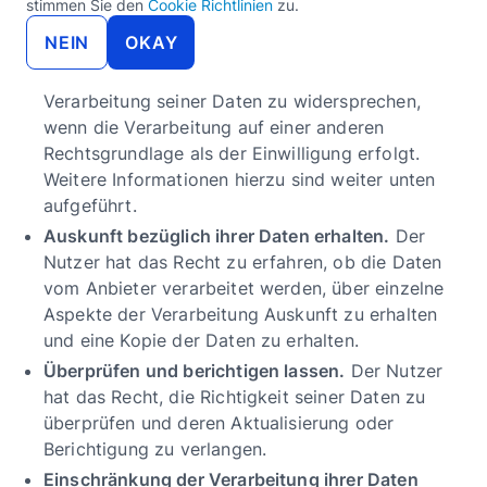
stimmen Sie den
Cookie Richtlinien
zu.
die eigene Einwilligung jederzeit widerrufen.
NEIN
OKAY
Widerspruch gegen die Verarbeitung ihrer Daten
einlegen.
Der Nutzer hat das Recht, der
Verarbeitung seiner Daten zu widersprechen,
wenn die Verarbeitung auf einer anderen
Rechtsgrundlage als der Einwilligung erfolgt.
Weitere Informationen hierzu sind weiter unten
aufgeführt.
Auskunft bezüglich ihrer Daten erhalten.
Der
Nutzer hat das Recht zu erfahren, ob die Daten
vom Anbieter verarbeitet werden, über einzelne
Aspekte der Verarbeitung Auskunft zu erhalten
und eine Kopie der Daten zu erhalten.
Überprüfen und berichtigen lassen.
Der Nutzer
hat das Recht, die Richtigkeit seiner Daten zu
überprüfen und deren Aktualisierung oder
Berichtigung zu verlangen.
Einschränkung der Verarbeitung ihrer Daten