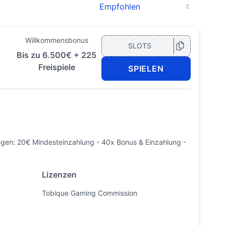
Willkommensbonus
SLOTS
Bis zu 6.500€ + 225
Freispiele
SPIELEN
ngen: 20€ Mindesteinzahlung - 40x Bonus & Einzahlung -
Lizenzen
Tobique Gaming Commission