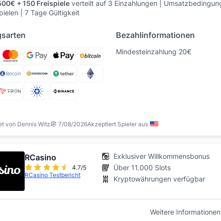
.500€ + 150 Freispiele
verteilt auf 3 Einzahlungen | Umsatzbedingu
pielen | 7 Tage Gültigkeit
gsarten
Bezahlinformationen
Mindesteinzahlung 20€
et von Dennis Witz
7/08/2026
Akzeptiert Spieler aus
Exklusiver Willkommensbonus
RCasino
Über 11.000 Slots
4.7/5
RCasino Testbericht
Kryptowährungen verfügbar
Weitere Informationen