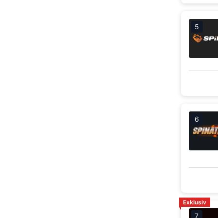
5
6
Exklusiv
7