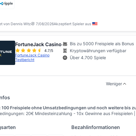
et von Dennis Witz
7/08/2026
Akzeptiert Spieler aus
Bis zu 5000 Freispiele als Bonus
FortuneJack Casino
Kryptowährungen verfügbar
4.7/5
FortuneJack Casino
Über 4.700 Spiele
Testbericht
Weniger
nfos
: 100 Freispiele ohne Umsatzbedingungen und noch weitere bis zu
dingungen: 20€ Mindesteinzahlung - 10x Gewinne aus Freispielen | 
gsarten
Bezahlinformationen