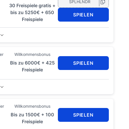
SPLHLNDR
30 Freispiele gratis +
bis zu 5250€ + 650
SPIELEN
Freispiele
er
Willkommensbonus
Bis zu 6000€ + 425
SPIELEN
Freispiele
er
Willkommensbonus
Bis zu 1500€ + 100
SPIELEN
Freispiele