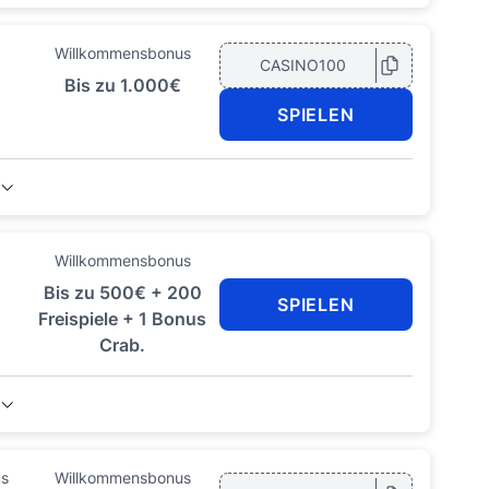
Willkommensbonus
CASINO100
Bis zu 1.000€
SPIELEN
Willkommensbonus
Bis zu 500€ + 200
SPIELEN
Freispiele + 1 Bonus
Crab.
us
Willkommensbonus