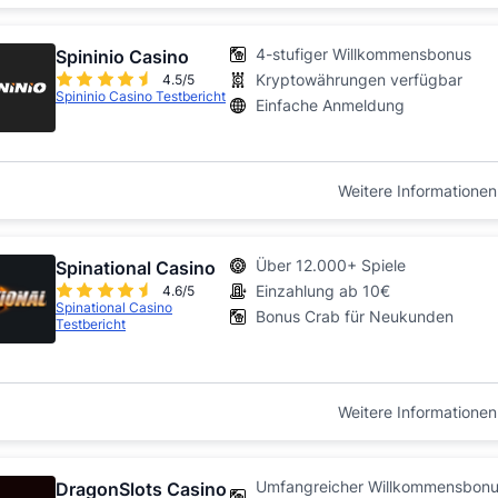
4-stufiger Willkommensbonus
Spininio Casino
Kryptowährungen verfügbar
4.5/5
Spininio Casino Testbericht
Einfache Anmeldung
Weitere Informationen
Über 12.000+ Spiele
Spinational Casino
Einzahlung ab 10€
4.6/5
Spinational Casino
Bonus Crab für Neukunden
Testbericht
Weitere Informationen
Umfangreicher Willkommensbon
DragonSlots Casino