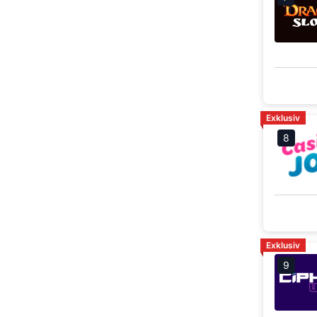
Exklusiv
8
Exklusiv
9