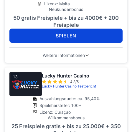
Lizenz: Malta
Neukundenbonus
50 gratis Freispiele + bis zu 4000€ + 200
Freispiele
SPIELEN
Weitere Informationen
Lucky Hunter Casino
13
4.8/5
Lucky Hunter Casino Testbericht
Auszahlungsquote: ca. 95,40%
Spielehersteller: 100+
Lizenz: Curaçao
Willkommensbonus
25 Freispiele gratis + bis zu 25.000€ + 350