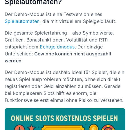
Spielautomaten?
Der Demo-Modus ist eine Testversion eines
Spielautomaten
, die mit virtuellem Spielgeld läuft.
Die gesamte Spielerfahrung - also Symbolwerte,
Grafiken, Bonusfunktionen, Volatilität und RTP -
entspricht dem
Echtgeldmodus
. Der einzige
Unterschied:
Gewinne können nicht ausgezahlt
werden
.
Der Demo-Modus ist deshalb ideal für Spieler, die ein
neues Spiel ausprobieren möchten, ohne sich direkt
registrieren oder Geld einzahlen zu müssen. Gerade
bei komplexeren Slots hilft es enorm, die
Funktionsweise erst einmal ohne Risiko zu verstehen.