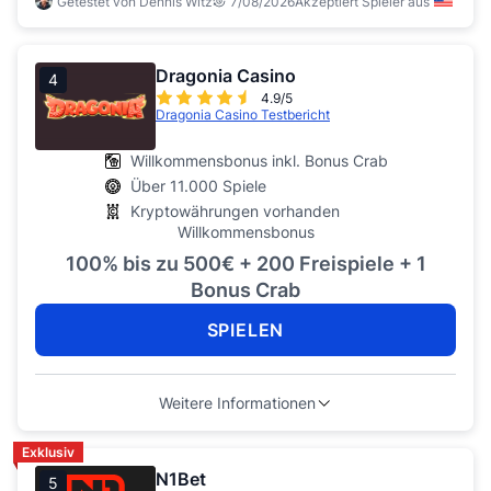
Getestet von Dennis Witz
7/08/2026
Akzeptiert Spieler aus
Dragonia Casino
4
4.9/5
Dragonia Casino Testbericht
Willkommensbonus inkl. Bonus Crab
Über 11.000 Spiele
Kryptowährungen vorhanden
Willkommensbonus
100% bis zu 500€ + 200 Freispiele + 1
Bonus Crab
SPIELEN
Weitere Informationen
Exklusiv
N1Bet
5