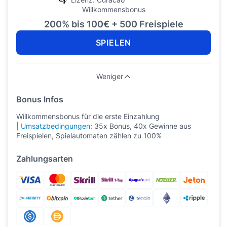
Willkommensbonus
200% bis 100€ + 500 Freispiele
SPIELEN
Weniger
Bonus Infos
Willkommensbonus für die erste Einzahlung
|
Umsatzbedingungen
: 35x Bonus, 40x Gewinne aus
Freispielen, Spielautomaten zählen zu 100%
Zahlungsarten