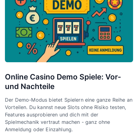
Online Casino Demo Spiele: Vor-
und Nachteile
Der Demo-Modus bietet Spielern eine ganze Reihe an
Vorteilen. Du kannst neue Slots ohne Risiko testen,
Features ausprobieren und dich mit der
Spielmechanik vertraut machen - ganz ohne
Anmeldung oder Einzahlung.