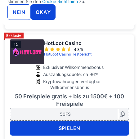
SPIELEN
stimmen Sie den
Cookie Richtlinien
zu.
NEIN
OKAY
Weitere Informationen
Exklusiv
HotLoot Casino
15
4.8/5
HotLoot Casino Testbericht
Exklusiver Willkommensbonus
Auszahlungsquote: ca 96%
Kryptowährungen verfügbar
Willkommensbonus
50 Freispiele gratis + bis zu 1500€ + 100
Freispiele
50FS
SPIELEN