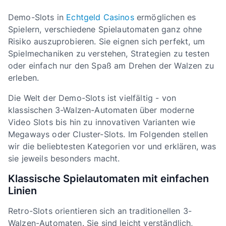
Demo-Slots in
Echtgeld Casinos
ermöglichen es
Spielern, verschiedene Spielautomaten ganz ohne
Risiko auszuprobieren. Sie eignen sich perfekt, um
Spielmechaniken zu verstehen, Strategien zu testen
oder einfach nur den Spaß am Drehen der Walzen zu
erleben.
Die Welt der Demo-Slots ist vielfältig - von
klassischen 3-Walzen-Automaten über moderne
Video Slots bis hin zu innovativen Varianten wie
Megaways oder Cluster-Slots. Im Folgenden stellen
wir die beliebtesten Kategorien vor und erklären, was
sie jeweils besonders macht.
Klassische Spielautomaten mit einfachen
Linien
Retro-Slots orientieren sich an traditionellen 3-
Walzen-Automaten. Sie sind leicht verständlich,