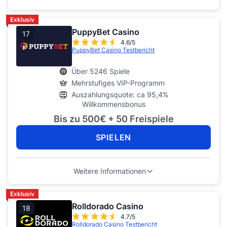
Exklusiv
PuppyBet Casino
17
4.6/5
PuppyBet Casino Testbericht
Über 5246 Spiele
Mehrstufiges VIP-Programm
Auszahlungsquote: ca 95,4%
Willkommensbonus
Bis zu 500€ + 50 Freispiele
SPIELEN
Weitere Informationen
Exklusiv
Rolldorado Casino
18
4.7/5
Rolldorado Casino Testbericht