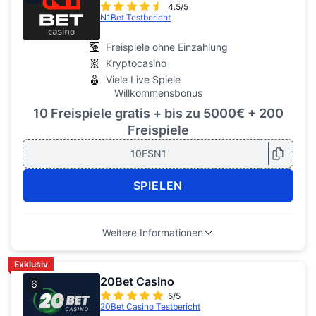
4.5/5
N1Bet Testbericht
Freispiele ohne Einzahlung
Kryptocasino
Viele Live Spiele
Willkommensbonus
10 Freispiele gratis + bis zu 5000€ + 200
Freispiele
10FSN1
SPIELEN
Weitere Informationen
Exklusiv
20Bet Casino
6
5/5
20Bet Casino Testbericht