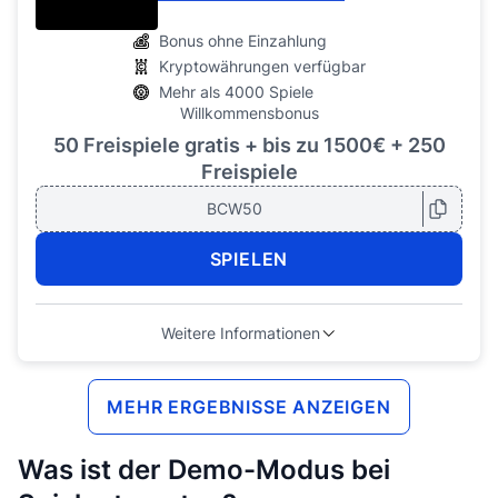
Bonus ohne Einzahlung
Kryptowährungen verfügbar
Mehr als 4000 Spiele
Willkommensbonus
50 Freispiele gratis + bis zu 1500€ + 250
Freispiele
BCW50
SPIELEN
Weitere Informationen
MEHR ERGEBNISSE ANZEIGEN
Was ist der Demo-Modus bei