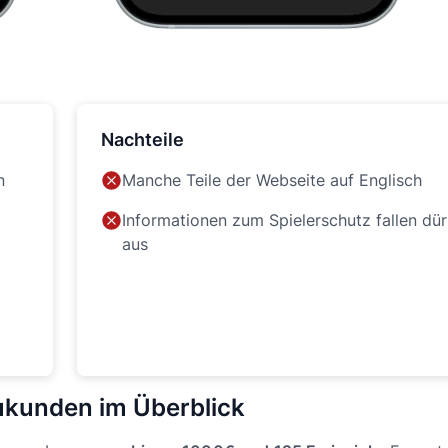
Nachteile
n
Manche Teile der Webseite auf Englisch
Informationen zum Spielerschutz fallen dür
aus
ukunden im Überblick