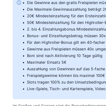
Die Gewinne aus den gratis Freispielen m
Die Maximale Gewinnauszahlung beträgt 20
20€ Mindesteinzahlung für den Ersteinzah
50€ Mindesteinzahlung für den Highroller-
2. bis 4. Einzahlungsbonus Mindesteinzahl
Bonus- und Einzahlungsbetrag müssen 30
Für den Highroller-Bonus gilt ein 40-fach
Gewinne aus Freispielen müssen 40x umge
Boni sind nach Aktivierung 10 Tage gültig
Maximaler Einsatz 5€
Auszahlung von Gewinnen auf das 5-fache
Freispielgewinne können bis maximal 100€
Slots tragen 100% zu den Umsatzbedingun
Live-Spiele, Tisch- und Kartenspiele, Vide
Im Großen und Ganzen sind die Bonusbedingungen