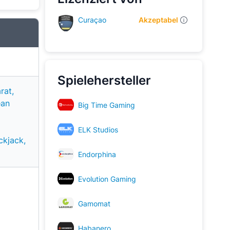
Curaçao
Akzeptabel
Spielehersteller
rat,
ean
Big Time Gaming
ELK Studios
ckjack,
Endorphina
Evolution Gaming
Gamomat
Habanero