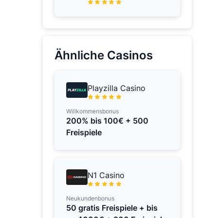
Ähnliche Casinos
Playzilla Casino
Willkommensbonus
200% bis 100€ + 500
Freispiele
N1 Casino
Neukundenbonus
50 gratis Freispiele + bis