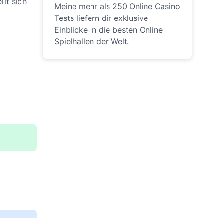
eilt sich
Meine mehr als 250 Online Casino
Tests liefern dir exklusive
Einblicke in die besten Online
Spielhallen der Welt.