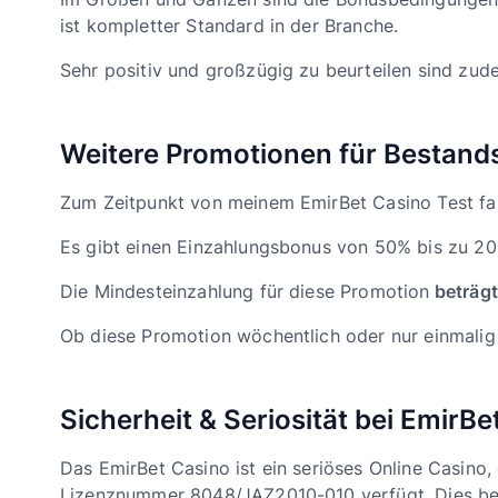
ist kompletter Standard in der Branche.
Sehr positiv und großzügig zu beurteilen sind zu
Weitere Promotionen für Bestan
Zum Zeitpunkt von meinem EmirBet Casino Test fan
Es gibt einen Einzahlungsbonus von 50% bis zu 
Die Mindesteinzahlung für diese Promotion
beträg
Ob diese Promotion wöchentlich oder nur einmalig 
Sicherheit & Seriosität bei EmirBe
Das EmirBet Casino ist ein seriöses Online Casino,
Lizenznummer 8048/JAZ2010-010 verfügt. Dies be