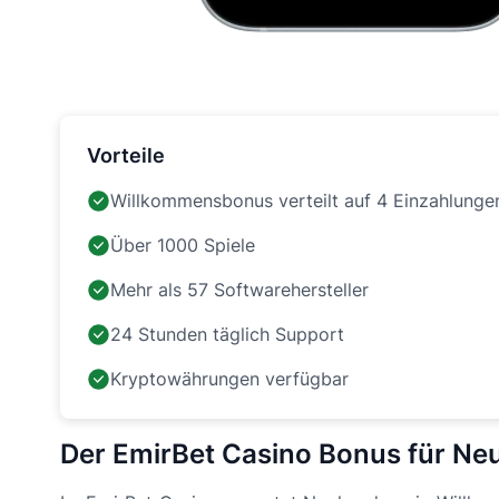
Vorteile
Willkommensbonus verteilt auf 4 Einzahlunge
Über 1000 Spiele
Mehr als 57 Softwarehersteller
24 Stunden täglich Support
Kryptowährungen verfügbar
Der EmirBet Casino Bonus für Ne