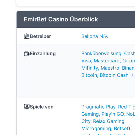
EmirBet Casino Überblick
Betreiber
Bellona N.V.
Einzahlung
Banküberweisung, Cas
Visa, Mastercard, Girop
Mifinity, Maestro, Binan
Bitcoin, Bitcoin Cash, 
Spiele von
Pragmatic Play, Red Ti
Gaming, Play'n GO, NoL
City, Relax Gaming,
Microgaming, Betsoft,