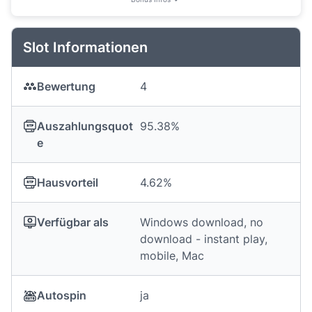
Slot Informationen
Bewertung
4
Auszahlungsquot
95.38%
e
Hausvorteil
4.62%
Verfügbar als
Windows download, no
download - instant play,
mobile, Mac
Autospin
ja