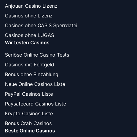
Anjouan Casino Lizenz
Casinos ohne Lizenz
Casinos ohne OASIS Sperrdatei
Casinos ohne LUGAS
Wir testen Casinos
Seriöse Online Casino Tests
Casinos mit Echtgeld
Bonus ohne Einzahlung
Neue Online Casinos Liste
PayPal Casinos Liste
Paysafecard Casinos Liste
Krypto Casinos Liste
Bonus Crab Casinos
Beste Online Casinos