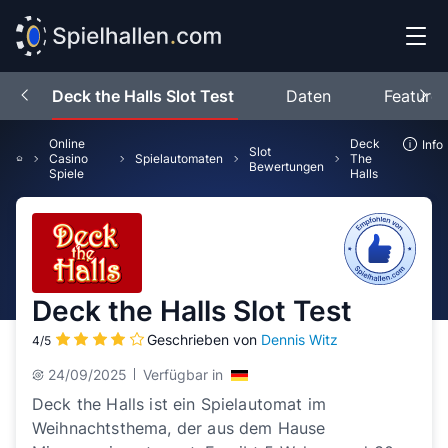
Deck the Halls Slot Test
Daten
Feature
Online
Deck
Info
Slot
Casino
Spielautomaten
The
Bewertungen
Spiele
Halls
Deck the Halls Slot Test
Geschrieben von
Dennis Witz
4/5
24/09/2025
Verfügbar in
Deck the Halls ist ein Spielautomat im
Weihnachtsthema, der aus dem Hause