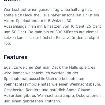
Wer Lust auf einen ganzen Tag Unterhaltung hat,
sollte sich Deck the Halls näher anschauen. Er ist ein
Video-Spielautomat mit 5 Walzen, 30
Auszahlungslinien mit Einsätzen von 10 Cent, 25 Cent
und 50 Cent. Da man bis zu 300 Münzen auf einmal
setzen kann, ist der höchste Einsatz für den Jackpot
15$.
Features
Egal, zu welcher Zeit man Deck the Halls spielt, es
wird immer weihnachtlich werden, da der
Spielautomat ausschließlich die beliebtesten
Weihnachtssymbole nutzt wie einen Weihnachtsbaum,
Geschenke, Rentiere und natürlich Santa Clause.
Außerdem gibt es Weihnachtsstrümpfe, Dekorationen
und einen gebratenen Truthahn.