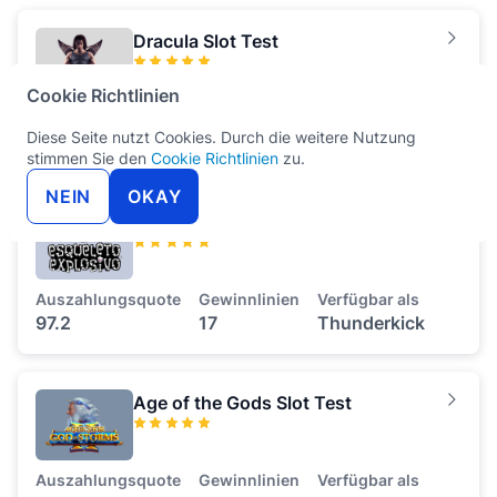
Dracula Slot Test
Cookie Richtlinien
Auszahlungsquote
Gewinnlinien
Verfügbar als
Diese Seite nutzt Cookies. Durch die weitere Nutzung
96.6
40
NetEnt
stimmen Sie den
Cookie Richtlinien
zu.
NEIN
OKAY
Esqueleto Explosivo Slot Test
Auszahlungsquote
Gewinnlinien
Verfügbar als
97.2
17
Thunderkick
Age of the Gods Slot Test
Auszahlungsquote
Gewinnlinien
Verfügbar als