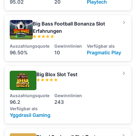
95.02
20
Playtech
Big Bass Football Bonanza Slot
Erfahrungen
Auszahlungsquote
Gewinnlinien
Verfügbar als
96.50%
10
Pragmatic Play
Big Blox Slot Test
Auszahlungsquote
Gewinnlinien
96.2
243
Verfügbar als
Yggdrasil Gaming