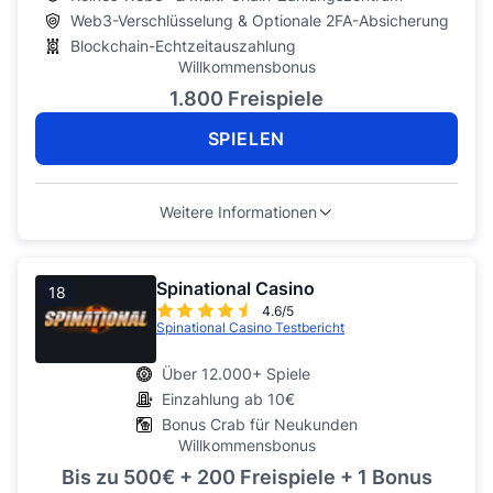
Web3-Verschlüsselung & Optionale 2FA-Absicherung
Blockchain-Echtzeitauszahlung
Willkommensbonus
1.800 Freispiele
SPIELEN
Weitere Informationen
Spinational Casino
18
4.6/5
Spinational Casino Testbericht
Über 12.000+ Spiele
Einzahlung ab 10€
Bonus Crab für Neukunden
Willkommensbonus
Bis zu 500€ + 200 Freispiele + 1 Bonus