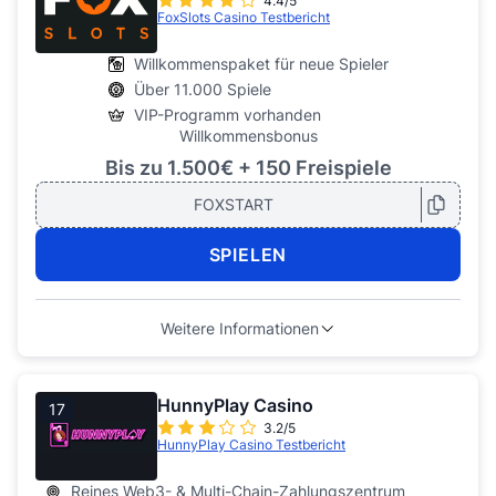
4.4/5
FoxSlots Casino Testbericht
Willkommenspaket für neue Spieler
Über 11.000 Spiele
VIP-Programm vorhanden
Willkommensbonus
Bis zu 1.500€ + 150 Freispiele
FOXSTART
SPIELEN
Weitere Informationen
HunnyPlay Casino
17
3.2/5
HunnyPlay Casino Testbericht
Reines Web3- & Multi-Chain-Zahlungszentrum