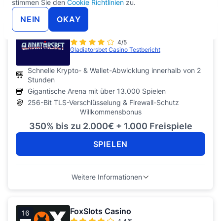
stimmen Sie den
Cookie Richtlinien
zu.
NEIN
OKAY
Gladiatorsbet Casino
15
4/5
Gladiatorsbet Casino Testbericht
Schnelle Krypto- & Wallet-Abwicklung innerhalb von 2
Stunden
Gigantische Arena mit über 13.000 Spielen
256-Bit TLS-Verschlüsselung & Firewall-Schutz
Willkommensbonus
350% bis zu 2.000€ + 1.000 Freispiele
SPIELEN
Weitere Informationen
FoxSlots Casino
16