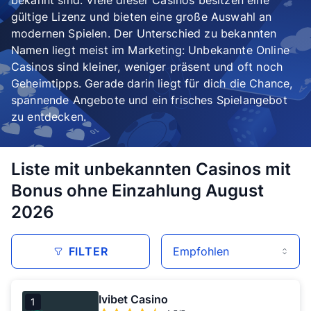
bekannt sind. Viele dieser Casinos besitzen eine
gültige Lizenz und bieten eine große Auswahl an
modernen Spielen. Der Unterschied zu bekannten
Namen liegt meist im Marketing: Unbekannte Online
Casinos sind kleiner, weniger präsent und oft noch
Geheimtipps. Gerade darin liegt für dich die Chance,
spannende Angebote und ein frisches Spielangebot
zu entdecken.
Liste mit unbekannten Casinos mit
Bonus ohne Einzahlung August
2026
FILTER
Ivibet Casino
1