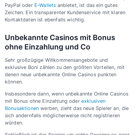
PayPal oder
E-Wallets
anbietet, ist das ein gutes
Zeichen. Ein transparenter Kundenservice mit klaren
Kontaktdaten ist ebenfalls wichtig.
Unbekannte Casinos mit Bonus
ohne Einzahlung und Co
Sehr großzügige Willkommensangebote und
exklusive Boni zählen zu den größten Vorteilen, mit
denen neue unbekannte Online Casinos punkten
können.
Insbesondere dann, wenn unbekannte Online Casinos
mit Bonus ohne Einzahlung oder
exklusiven
Bonusaktionen
werben, zieht das neue Spieler an, die
sich andernfalls möglicherweise nicht registrieren
würden.
Schließlich ist das Spielen um echte Gewinne so ganz