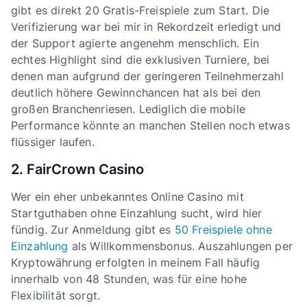
gibt es direkt 20 Gratis-Freispiele zum Start. Die
Verifizierung war bei mir in Rekordzeit erledigt und
der Support agierte angenehm menschlich. Ein
echtes Highlight sind die exklusiven Turniere, bei
denen man aufgrund der geringeren Teilnehmerzahl
deutlich höhere Gewinnchancen hat als bei den
großen Branchenriesen. Lediglich die mobile
Performance könnte an manchen Stellen noch etwas
flüssiger laufen.
2. FairCrown Casino
Wer ein eher unbekanntes Online Casino mit
Startguthaben ohne Einzahlung sucht, wird hier
fündig. Zur Anmeldung gibt es
50 Freispiele ohne
Einzahlung
als Willkommensbonus. Auszahlungen per
Kryptowährung erfolgten in meinem Fall häufig
innerhalb von 48 Stunden, was für eine hohe
Flexibilität sorgt.