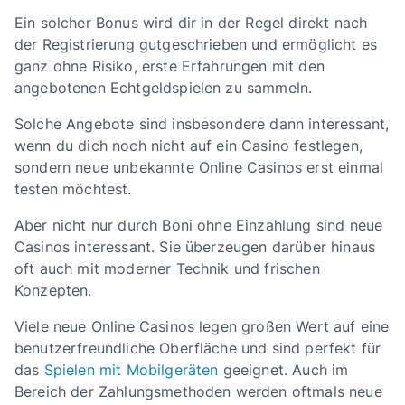
Ein solcher Bonus wird dir in der Regel direkt nach
der Registrierung gutgeschrieben und ermöglicht es
ganz ohne Risiko, erste Erfahrungen mit den
angebotenen Echtgeldspielen zu sammeln.
Solche Angebote sind insbesondere dann interessant,
wenn du dich noch nicht auf ein Casino festlegen,
sondern neue unbekannte Online Casinos erst einmal
testen möchtest.
Aber nicht nur durch Boni ohne Einzahlung sind neue
Casinos interessant. Sie überzeugen darüber hinaus
oft auch mit moderner Technik und frischen
Konzepten.
Viele neue Online Casinos legen großen Wert auf eine
benutzerfreundliche Oberfläche und sind perfekt für
das
Spielen mit Mobilgeräten
geeignet. Auch im
Bereich der Zahlungsmethoden werden oftmals neue