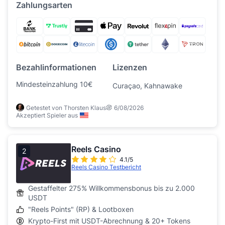
Zahlungsarten
Bezahlinformationen
Lizenzen
Mindesteinzahlung 10€
Curaçao, Kahnawake
Getestet von Thorsten Klaus
6/08/2026
Akzeptiert Spieler aus
Reels Casino
2
4.1/5
Reels Casino Testbericht
Gestaffelter 275% Willkommensbonus bis zu 2.000
USDT
"Reels Points" (RP) & Lootboxen
Krypto-First mit USDT-Abrechnung & 20+ Tokens