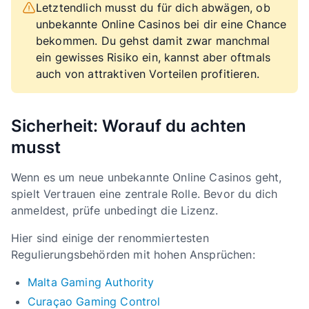
Letztendlich musst du für dich abwägen, ob
unbekannte Online Casinos bei dir eine Chance
bekommen. Du gehst damit zwar manchmal
ein gewisses Risiko ein, kannst aber oftmals
auch von attraktiven Vorteilen profitieren.
Sicherheit: Worauf du achten
musst
Wenn es um neue unbekannte Online Casinos geht,
spielt Vertrauen eine zentrale Rolle. Bevor du dich
anmeldest, prüfe unbedingt die Lizenz.
Hier sind einige der renommiertesten
Regulierungsbehörden mit hohen Ansprüchen:
Malta Gaming Authority
Curaçao Gaming Control