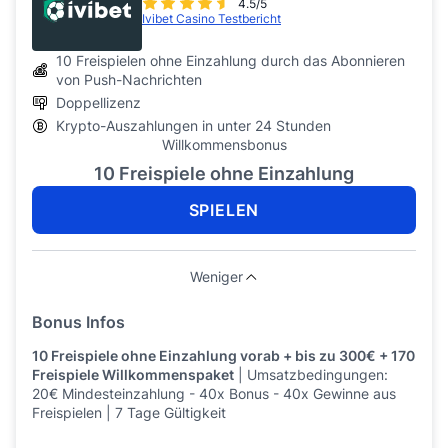
4.5/5
Ivibet Casino Testbericht
10 Freispielen ohne Einzahlung durch das Abonnieren
von Push-Nachrichten
Doppellizenz
Krypto-Auszahlungen in unter 24 Stunden
Willkommensbonus
10 Freispiele ohne Einzahlung
SPIELEN
Weniger
Bonus Infos
10 Freispiele ohne Einzahlung vorab + bis zu 300€ + 170
Freispiele Willkommenspaket
| Umsatzbedingungen:
20€ Mindesteinzahlung - 40x Bonus - 40x Gewinne aus
Freispielen | 7 Tage Gültigkeit