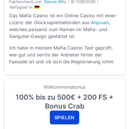
Faktencheck von
Dennis Witz
7/08/2026
Verfügbar in
Das Mafia Casino ist ein Online Casino mit einer
Lizenz der Glücksspielbehörden aus
Anjouan
,
welches passend zum Namen im Mafia- und
Gangster-Design gestaltet ist.
Ich habe in meinem Mafia Casino Test geprüft,
wie gut und seriös der Anbieter hinter der
Fassade ist und ob sich die Registrierung lohnt.
Willkommensbonus
100% bis zu 500€ + 200 FS +
Bonus Crab
SPIELEN