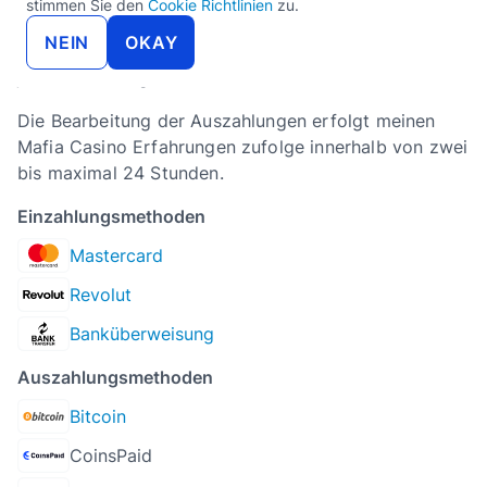
stimmen Sie den
Cookie Richtlinien
zu.
Auszahlungen kannst du ebenfalls ab 10€
NEIN
OKAY
durchführen, mit Limits zwischen 2.000€ und 5.000€
je nach Zahlungsmethode.
Die Bearbeitung der Auszahlungen erfolgt meinen
Mafia Casino Erfahrungen zufolge innerhalb von zwei
bis maximal 24 Stunden.
Einzahlungsmethoden
Mastercard
Revolut
Banküberweisung
Auszahlungsmethoden
Bitcoin
CoinsPaid