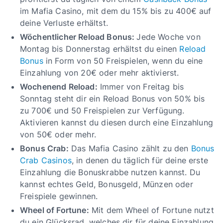
im Mafia Casino, mit dem du 15% bis zu 400€ auf
deine Verluste erhältst.
Wöchentlicher Reload Bonus:
Jede Woche von
Montag bis Donnerstag erhältst du einen
Reload
Bonus
in Form von 50 Freispielen, wenn du eine
Einzahlung von 20€ oder mehr aktivierst.
Wochenend Reload:
Immer von Freitag bis
Sonntag steht dir ein Reload Bonus von 50% bis
zu 700€ und 50 Freispielen zur Verfügung.
Aktivieren kannst du diesen durch eine Einzahlung
von 50€ oder mehr.
Bonus Crab:
Das Mafia Casino zählt zu den
Bonus
Crab Casinos
, in denen du täglich für deine erste
Einzahlung die Bonuskrabbe nutzen kannst. Du
kannst echtes Geld, Bonusgeld, Münzen oder
Freispiele gewinnen.
Wheel of Fortune:
Mit dem Wheel of Fortune nutzt
du ein Glücksrad, welches dir für deine Einzahlung