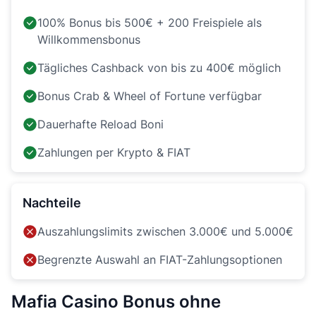
100% Bonus bis 500€ + 200 Freispiele als
Willkommensbonus
Tägliches Cashback von bis zu 400€ möglich
Bonus Crab & Wheel of Fortune verfügbar
Dauerhafte Reload Boni
Zahlungen per Krypto & FIAT
Nachteile
Auszahlungslimits zwischen 3.000€ und 5.000€
Begrenzte Auswahl an FIAT-Zahlungsoptionen
Mafia Casino Bonus ohne