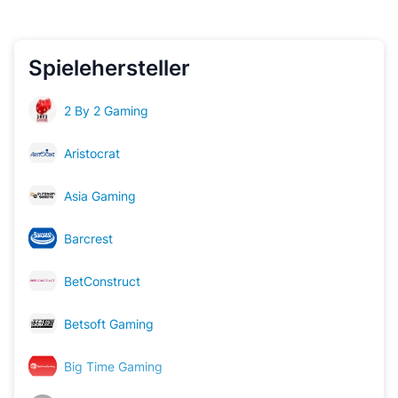
Spielehersteller
2 By 2 Gaming
Aristocrat
Asia Gaming
Barcrest
BetConstruct
Betsoft Gaming
Big Time Gaming