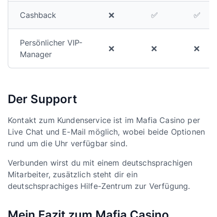
Cashback
❌
✅
✅
Persönlicher VIP-
❌
❌
❌
Manager
Der Support
Kontakt zum Kundenservice ist im Mafia Casino per
Live Chat und E-Mail möglich, wobei beide Optionen
rund um die Uhr verfügbar sind.
Verbunden wirst du mit einem deutschsprachigen
Mitarbeiter, zusätzlich steht dir ein
deutschsprachiges Hilfe-Zentrum zur Verfügung.
Mein Fazit zum Mafia Casino