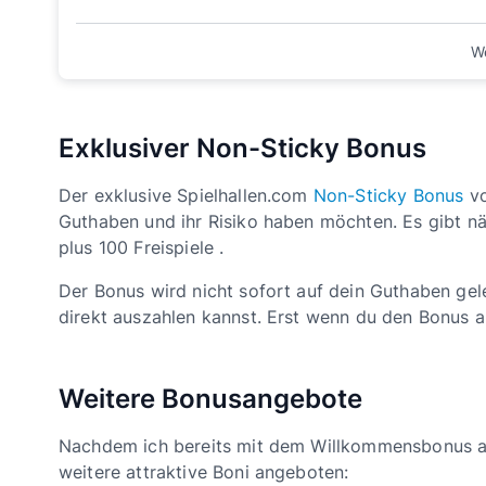
We
Exklusiver Non-Sticky Bonus
Der exklusive Spielhallen.com
Non-Sticky Bonus
vo
Guthaben und ihr Risiko haben möchten. Es gibt n
plus 100 Freispiele .
Der Bonus wird nicht sofort auf dein Guthaben ge
direkt auszahlen kannst. Erst wenn du den Bonus a
Weitere Bonusangebote
Nachdem ich bereits mit dem Willkommensbonus a
weitere attraktive Boni angeboten: