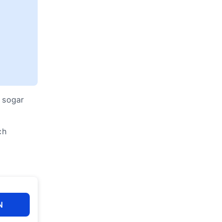
 sogar
ch
N