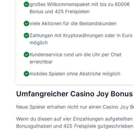
großes Willkommenspaket mit bis zu 6000€
Bonus und 425 Freispielen
viele Aktionen für die Bestandskunden
Zahlungen mit Kryptowährungen oder in Euro
möglich
Kundenservice rund um die Uhr per Chat
erreichbar
mobiles Spielen ohne Abstriche möglich
Umfangreicher Casino Joy Bonus
Neue Spieler erhalten nicht nur einen Casino Joy 
Wenn du diesen auf vier Einzahlungen aufgeteilte
Bonusguthaben und 425 Freispiele gutgeschriebe