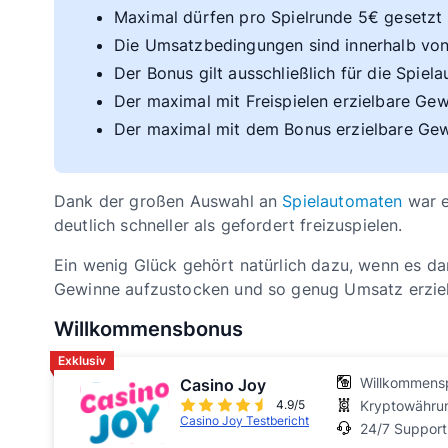
Maximal dürfen pro Spielrunde 5€ gesetzt
Die Umsatzbedingungen sind innerhalb von 
Der Bonus gilt ausschließlich für die Spiel
Der maximal mit Freispielen erzielbare Gew
Der maximal mit dem Bonus erzielbare Gew
Dank der großen Auswahl an
Spielautomaten
war e
deutlich schneller als gefordert freizuspielen.
Ein wenig Glück gehört natürlich dazu, wenn es d
Gewinne aufzustocken und so genug Umsatz erzie
Willkommensbonus
Exklusiv
Willkommensp
Casino Joy
Kryptowähru
4.9/5
Casino Joy Testbericht
24/7 Support