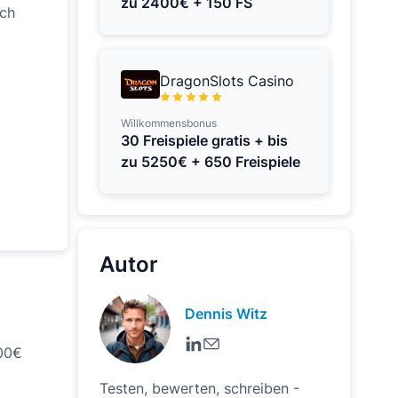
zu 2400€ + 150 FS
sch
DragonSlots Casino
Willkommensbonus
30 Freispiele gratis + bis
zu 5250€ + 650 Freispiele
Autor
Dennis Witz
000€
Testen, bewerten, schreiben -