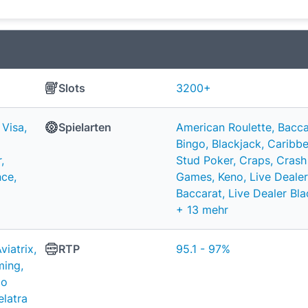
Slots
3200+
Visa,
Spielarten
American Roulette, Bacca
Bingo, Blackjack, Caribb
,
Stud Poker, Craps, Crash
nce,
Games, Keno, Live Dealer
Baccarat, Live Dealer Bla
+ 13 mehr
iatrix,
RTP
95.1 - 97%
ing,
lo
latra