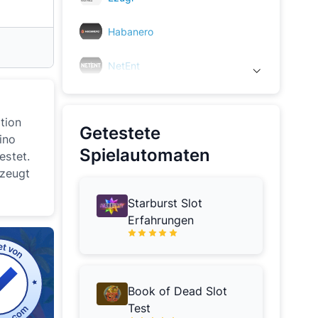
Habanero
NetEnt
tion
Getestete
ino
Spielautomaten
estet.
rzeugt
Starburst Slot
Erfahrungen
Book of Dead Slot
Test