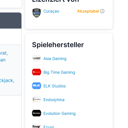
Curaçao
Akzeptabel
Spielehersteller
rat,
Asia Gaming
ean
Big Time Gaming
ckjack,
ELK Studios
Endorphina
Evolution Gaming
Ezugi