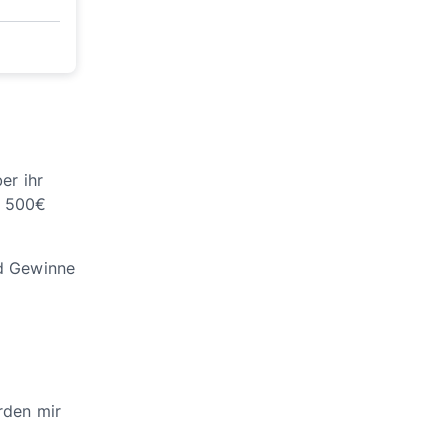
er ihr
u 500€
nd Gewinne
rden mir