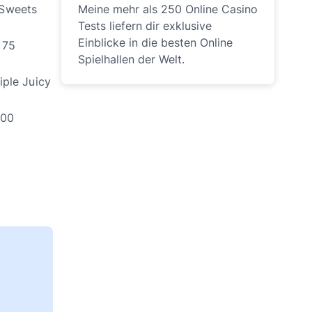
 Sweets
Meine mehr als 250 Online Casino
Tests liefern dir exklusive
Einblicke in die besten Online
 75
Spielhallen der Welt.
iple Juicy
100