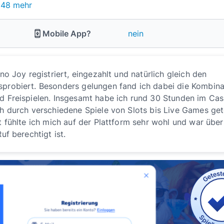
 48 mehr
Mobile App?
nein
no Joy registriert, eingezahlt und natürlich gleich den
robiert. Besonders gelungen fand ich dabei die Kombina
 Freispielen. Insgesamt habe ich rund 30 Stunden im Cas
h durch verschiedene Spiele von Slots bis Live Games get
 fühlte ich mich auf der Plattform sehr wohl und war übe
uf berechtigt ist.