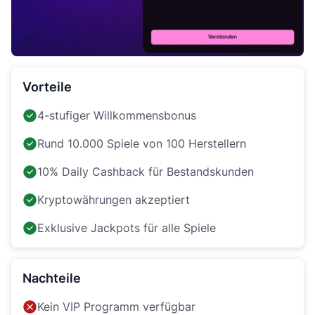
Vorteile
4-stufiger Willkommensbonus
Rund 10.000 Spiele von 100 Herstellern
10% Daily Cashback für Bestandskunden
Kryptowährungen akzeptiert
Exklusive Jackpots für alle Spiele
Nachteile
Kein VIP Programm verfügbar