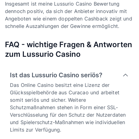
Insgesamt ist meine Lussurio Casino Bewertung
dennoch positiv, da sich der Anbieter innovativ mit
Angeboten wie einem doppelten Cashback zeigt und
schnelle Auszahlungen der Gewinne ermöglicht.
FAQ - wichtige Fragen & Antworten
zum Lussurio Casino
Ist das Lussurio Casino seriös?
Das Online Casino besitzt eine Lizenz der
Glücksspielbehörde aus Curacao und arbeitet
somit seriös und sicher. Weitere
Schutzmaßnahmen stehen in Form einer SSL-
Verschlüsselung für den Schutz der Nutzerdaten
und Spielerschutz-Maßnahmen wie individuellen
Limits zur Verfügung.