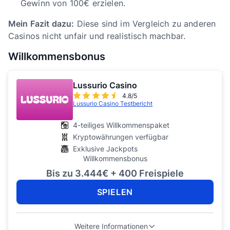
Gewinn von 100€ erzielen.
Mein Fazit dazu:
Diese sind im Vergleich zu anderen
Casinos nicht unfair und realistisch machbar.
Willkommensbonus
Lussurio Casino
4.8/5
Lussurio Casino Testbericht
4-teiliges Willkommenspaket
Kryptowährungen verfügbar
Exklusive Jackpots
Willkommensbonus
Bis zu 3.444€ + 400 Freispiele
SPIELEN
Weitere Informationen