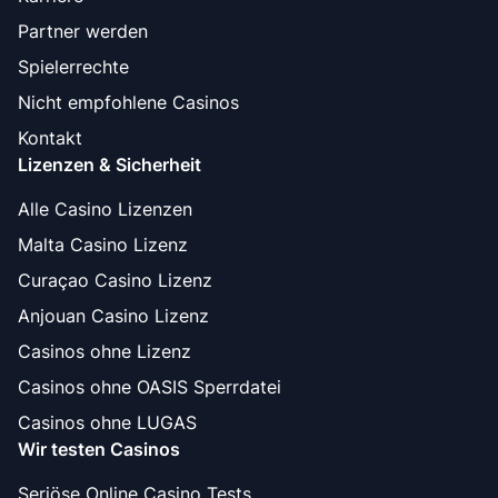
Partner werden
Spielerrechte
Nicht empfohlene Casinos
Kontakt
Lizenzen & Sicherheit
Alle Casino Lizenzen
Malta Casino Lizenz
Curaçao Casino Lizenz
Anjouan Casino Lizenz
Casinos ohne Lizenz
Casinos ohne OASIS Sperrdatei
Casinos ohne LUGAS
Wir testen Casinos
Seriöse Online Casino Tests