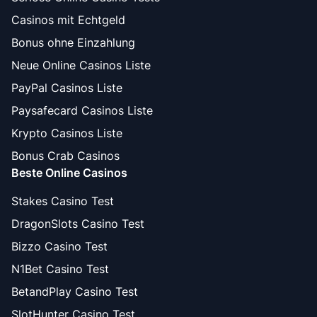
Casinos mit Echtgeld
Bonus ohne Einzahlung
Neue Online Casinos Liste
PayPal Casinos Liste
Paysafecard Casinos Liste
Krypto Casinos Liste
Bonus Crab Casinos
Beste Online Casinos
Stakes Casino Test
DragonSlots Casino Test
Bizzo Casino Test
N1Bet Casino Test
BetandPlay Casino Test
SlotHunter Casino Test