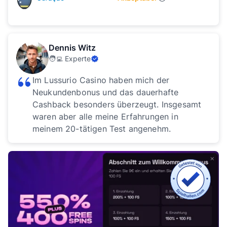
Dennis Witz
🧑‍💻 Experte
Im Lussurio Casino haben mich der
Neukundenbonus und das dauerhafte
Cashback besonders überzeugt. Insgesamt
waren aber alle meine Erfahrungen in
meinem 20-tätigen Test angenehm.