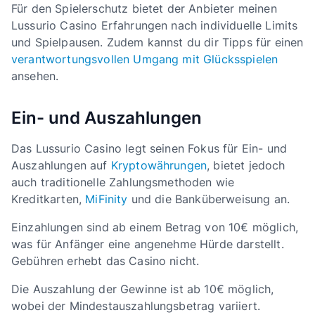
Für den Spielerschutz bietet der Anbieter meinen
Lussurio Casino Erfahrungen nach individuelle Limits
und Spielpausen. Zudem kannst du dir Tipps für einen
verantwortungsvollen Umgang mit Glücksspielen
ansehen.
Ein- und Auszahlungen
Das Lussurio Casino legt seinen Fokus für Ein- und
Auszahlungen auf
Kryptowährungen
, bietet jedoch
auch traditionelle Zahlungsmethoden wie
Kreditkarten,
MiFinity
und die Banküberweisung an.
Einzahlungen sind ab einem Betrag von 10€ möglich,
was für Anfänger eine angenehme Hürde darstellt.
Gebühren erhebt das Casino nicht.
Die Auszahlung der Gewinne ist ab 10€ möglich,
wobei der Mindestauszahlungsbetrag variiert.