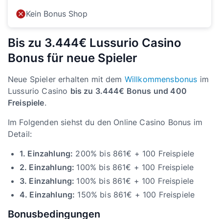
Kein Bonus Shop
Bis zu 3.444€ Lussurio Casino
Bonus für neue Spieler
Neue Spieler erhalten mit dem
Willkommensbonus
im
Lussurio Casino
bis zu 3.444€ Bonus und 400
Freispiele
.
Im Folgenden siehst du den Online Casino Bonus im
Detail:
1. Einzahlung:
200% bis 861€ + 100 Freispiele
2. Einzahlung:
100% bis 861€ + 100 Freispiele
3. Einzahlung:
100% bis 861€ + 100 Freispiele
4. Einzahlung:
150% bis 861€ + 100 Freispiele
Bonusbedingungen