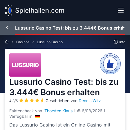
Lussurio Casino Test: bis zu 3.444€ Bonus erhalt
Casinos
Lussurio Casino
Info
Lussurio Casino Test: bis zu
3.444€ Bonus erhalten
Geschrieben von
Dennis Witz
4.8/5
Faktencheck von
Thorsten Klaus
6/08/2026
Verfügbar in
Das Lussurio Casino ist ein Online Casino mit