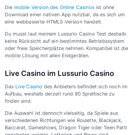
Die
mobile Version des Online Casinos
ist ohne
Download einer nativen App nutzbar, da es sich um
eine webbasierte HTML5-Version handelt.
Du musst laut meinem Lussurio Casino Test deshalb
keine Rücksicht auf ein bestimmtes Betriebssystem
oder freie Speicherplätze nehmen. Kompatibel ist die
mobile Lösung mit allen Endgeräten.
Live Casino im Lussurio Casino
Das
Live Casino
des Anbieters befindet sich noch im
Aufbau, weshalb derzeit rund 90 Spieltische zu
finden sind.
Die Auswahl ist dennoch vielseitig, da Spiele aus
verschiedenen Richtungen wie Roulette, Blackjack,
Baccarat, Gameshows, Dragon Tiger oder Teen Patti
angeboten werden. Lotterien und Bingo sind