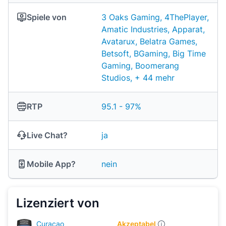
Spiele von
3 Oaks Gaming, 4ThePlayer,
Amatic Industries, Apparat,
Avatarux, Belatra Games,
Betsoft, BGaming, Big Time
Gaming, Boomerang
Studios, + 44 mehr
RTP
95.1 - 97%
Live Chat?
ja
Mobile App?
nein
Lizenziert von
Curaçao
Akzeptabel