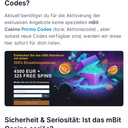
Codes?
Aktuell benötigst du für die Aktivierung der
exklusiven Angebote keine speziellen
mBit
Casino
Promo Codes
(bzw. Aktionscode) , aber
sobald neue Codes verfügbar sind, werden wir diese
hier sofort für dich listen.
Sicherheit & Seriosität: Ist das mBit