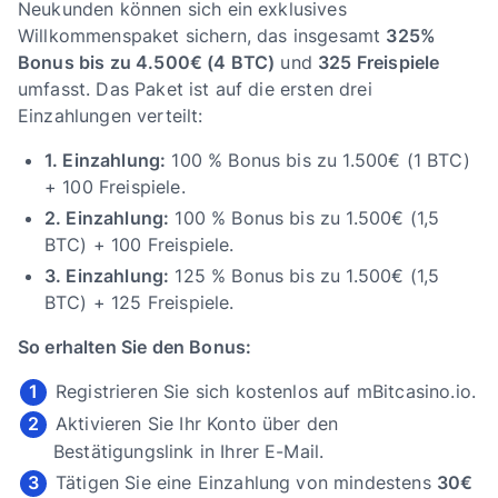
Neukunden können sich ein exklusives
Willkommenspaket sichern, das insgesamt
325%
Bonus bis zu 4.500€ (4 BTC)
und
325 Freispiele
umfasst. Das Paket ist auf die ersten drei
Einzahlungen verteilt:
1. Einzahlung:
100 % Bonus bis zu 1.500€ (1 BTC)
+ 100 Freispiele.
2. Einzahlung:
100 % Bonus bis zu 1.500€ (1,5
BTC) + 100 Freispiele.
3. Einzahlung:
125 % Bonus bis zu 1.500€ (1,5
BTC) + 125 Freispiele.
So erhalten Sie den Bonus:
Registrieren Sie sich kostenlos auf mBitcasino.io.
Aktivieren Sie Ihr Konto über den
Bestätigungslink in Ihrer E-Mail.
Tätigen Sie eine Einzahlung von mindestens
3
0€