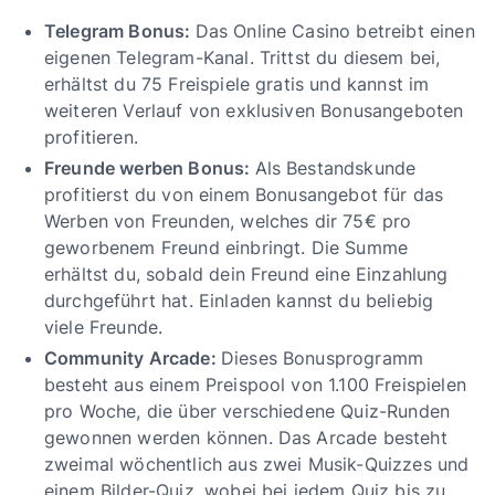
Telegram Bonus:
Das Online Casino betreibt einen
eigenen Telegram-Kanal. Trittst du diesem bei,
erhältst du 75 Freispiele gratis und kannst im
weiteren Verlauf von exklusiven Bonusangeboten
profitieren.
Freunde werben Bonus:
Als Bestandskunde
profitierst du von einem Bonusangebot für das
Werben von Freunden, welches dir 75€ pro
geworbenem Freund einbringt. Die Summe
erhältst du, sobald dein Freund eine Einzahlung
durchgeführt hat. Einladen kannst du beliebig
viele Freunde.
Community Arcade:
Dieses Bonusprogramm
besteht aus einem Preispool von 1.100 Freispielen
pro Woche, die über verschiedene Quiz-Runden
gewonnen werden können. Das Arcade besteht
zweimal wöchentlich aus zwei Musik-Quizzes und
einem Bilder-Quiz, wobei bei jedem Quiz bis zu