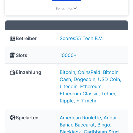
Bonus Infos
Betreiber
Scores55 Tech B.V.
Slots
10000+
Einzahlung
Bitcoin, CoinsPaid, Bitcoin
Cash, Dogecoin, USD Coin,
Litecoin, Ethereum,
Ethereum Classic, Tether,
Ripple, + 7 mehr
Spielarten
American Roulette, Andar
Bahar, Baccarat, Bingo,
Blackjack, Caribbean Stud