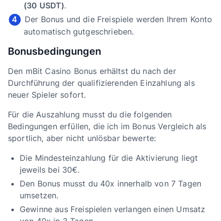
(
30 USDT)
.
Der Bonus und die Freispiele werden Ihrem Konto
automatisch gutgeschrieben.
Bonusbedingungen
Den mBit Casino Bonus erhältst du nach der
Durchführung der qualifizierenden Einzahlung als
neuer Spieler sofort.
Für die Auszahlung musst du die folgenden
Bedingungen erfüllen, die ich im Bonus Vergleich als
sportlich, aber nicht unlösbar bewerte:
Die Mindesteinzahlung für die Aktivierung liegt
jeweils bei 30€.
Den Bonus musst du 40x innerhalb von 7 Tagen
umsetzen.
Gewinne aus Freispielen verlangen einen Umsatz