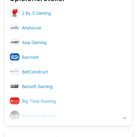
2 By 2 Gaming
Aristocrat
Asia Gaming
Barcrest
BetConstruct
Betsoft Gaming
Big Time Gaming
Blueprint Gaming