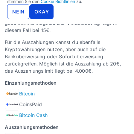
stimmen Sie den
Cookie Richtlinien
zu.
fallen nicht an.
NEIN
OKAY
Einzahlungen per Euro sind über Kreditkarte
gebührenfrei möglich. Der Mindestbetrag liegt in
diesem Fall bei 15€.
Für die Auszahlungen kannst du ebenfalls
Kryptowährungen nutzen, aber auch auf die
Banküberweisung oder Sofortüberweisung
zurückgreifen. Möglich ist die Auszahlung ab 20€,
das Auszahlungslimit liegt bei 4.000€.
Einzahlungsmethoden
Bitcoin
CoinsPaid
Bitcoin Cash
Auszahlungsmethoden