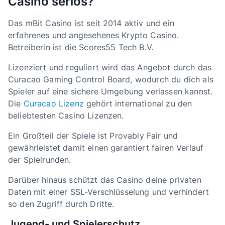
Casino seriös?
Das mBit Casino ist seit 2014 aktiv und ein
erfahrenes und angesehenes Krypto Casino.
Betreiberin ist die Scores55 Tech B.V.
Lizenziert und reguliert wird das Angebot durch das
Curacao Gaming Control Board, wodurch du dich als
Spieler auf eine sichere Umgebung verlassen kannst.
Die
Curacao Lizenz
gehört international zu den
beliebtesten Casino Lizenzen.
Ein Großteil der Spiele ist Provably Fair und
gewährleistet damit einen garantiert fairen Verlauf
der Spielrunden.
Darüber hinaus schützt das Casino deine privaten
Daten mit einer SSL-Verschlüsselung und verhindert
so den Zugriff durch Dritte.
Jugend- und Spielerschutz