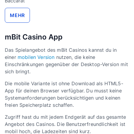
Baccarat
MEHR
mBit Casino App
Das Spielangebot des mBit Casinos kannst du in
einer
mobilen Version
nutzen, die keine
Einschränkungen gegenüber der Desktop-Version mit
sich bringt.
Die mobile Variante ist ohne Download als HTML5-
App für deinen Browser verfügbar. Du musst keine
Systemanforderungen berücksichtigen und keinen
freien Speicherplatz schaffen.
Zugriff hast du mit jedem Endgerät auf das gesamte
Angebot des Casinos. Die Benutzerfreundlichkeit ist
mobil hoch, die Ladezeiten sind kurz.