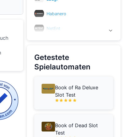
Habanero
NetEnt
Auch
m
Getestete
Spielautomaten
Book of Ra Deluxe
Slot Test
Book of Dead Slot
Test