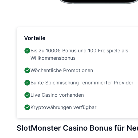
Vorteile
Bis zu 1000€ Bonus und 100 Freispiele als
Willkommensbonus
Wöchentliche Promotionen
Bunte Spielmischung renommierter Provider
Live Casino vorhanden
Kryptowährungen verfügbar
SlotMonster Casino Bonus für N