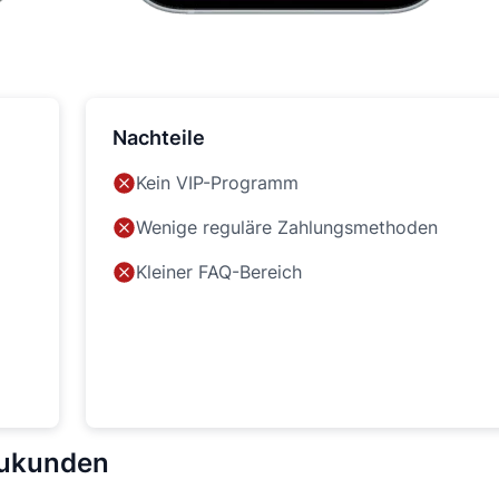
Nachteile
Kein VIP-Programm
Wenige reguläre Zahlungsmethoden
Kleiner FAQ-Bereich
eukunden