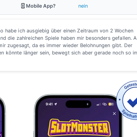
Mobile App?
nein
o habe ich ausgiebig über einen Zeitraum von 2 Wochen
nd die zahlreichen Spiele haben mir besonders gefallen. 
mir zugesagt, da es immer wieder Belohnungen gibt. Der
 könnte länger sein, bewegt sich aber gerade noch so i