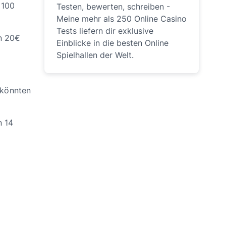
 100
Testen, bewerten, schreiben -
Meine mehr als 250 Online Casino
Tests liefern dir exklusive
n 20€
Einblicke in die besten Online
Spielhallen der Welt.
 könnten
n 14