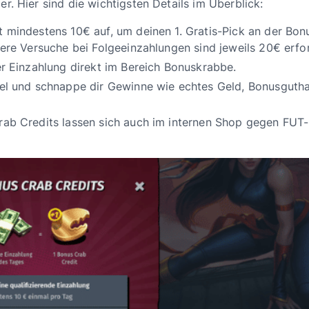
er. Hier sind die wichtigsten Details im Überblick:
 mindestens 10€ auf, um deinen 1. Gratis-Pick an der Bo
tere Versuche bei Folgeeinzahlungen sind jeweils 20€ erfor
er Einzahlung direkt im Bereich Bonuskrabbe.
el und schnappe dir Gewinne wie echtes Geld, Bonusguth
rab Credits lassen sich auch im internen Shop gegen FU