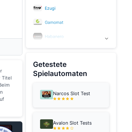
Ezugi
Gamomat
Habanero
Getestete
r
Spielautomaten
 Titel
 Beim
en
Narcos Slot Test
uf
Avalon Slot Tests