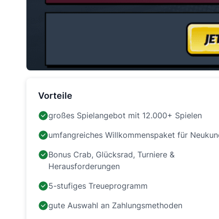
Vorteile
großes Spielangebot mit 12.000+ Spielen
umfangreiches Willkommenspaket für Neuku
Bonus Crab, Glücksrad, Turniere &
Herausforderungen
5-stufiges Treueprogramm
gute Auswahl an Zahlungsmethoden