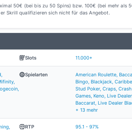
imal 50€ (bei bis zu 50 Spins) bzw. 100€ (bei mehr als 
r Skrill qualifizieren sich nicht für das Angebot.
Slots
11.000+
d,
Spielarten
American Roulette, Bacca
finity,
Bingo, Blackjack, Caribb
Dogecoin,
Stud Poker, Craps, Crash
Games, Keno, Live Dealer
Baccarat, Live Dealer Bla
+ 13 mehr
ing,
RTP
95.1 - 97%