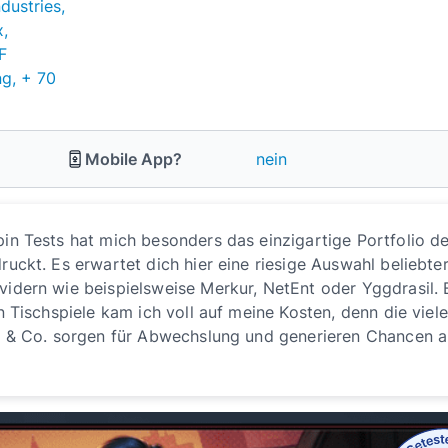
dustries,
,
F
g, + 70
Mobile App?
nein
in Tests hat mich besonders das einzigartige Portfolio de
uckt. Es erwartet dich hier eine riesige Auswahl beliebter
idern wie beispielsweise Merkur, NetEnt oder Yggdrasil.
n Tischspiele kam ich voll auf meine Kosten, denn die viel
e & Co. sorgen für Abwechslung und generieren Chancen a