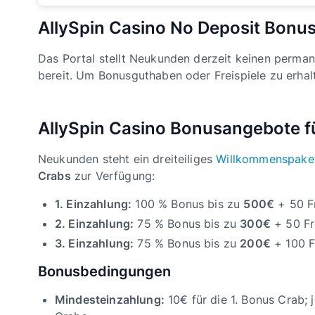
AllySpin Casino No Deposit Bonu
Das Portal stellt Neukunden derzeit keinen perma
bereit. Um Bonusguthaben oder Freispiele zu erhalt
AllySpin Casino Bonusangebote 
Neukunden steht ein dreiteiliges
Willkommenspake
Crabs
zur Verfügung:
1. Einzahlung:
100 % Bonus bis zu
500€
+ 50 Fr
2. Einzahlung:
75 % Bonus bis zu
300€
+ 50 Fr
3. Einzahlung:
75 % Bonus bis zu
200€
+ 100 F
Bonusbedingungen
Mindesteinzahlung:
10€ für die 1. Bonus Crab; 