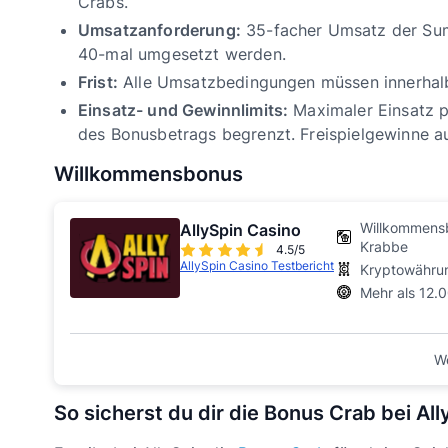
Crabs.
Umsatzanforderung:
35-facher Umsatz der Sum
40-mal umgesetzt werden.
Frist:
Alle Umsatzbedingungen müssen innerhalb
Einsatz- und Gewinnlimits:
Maximaler Einsatz p
des Bonusbetrags begrenzt. Freispielgewinne a
Willkommensbonus
Willkommensb
AllySpin Casino
Krabbe
4.5/5
AllySpin Casino Testbericht
Kryptowähru
Mehr als 12.0
We
So sicherst du dir die Bonus Crab bei All