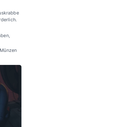
nuskrabbe
derlich.
aben,
T-Münzen