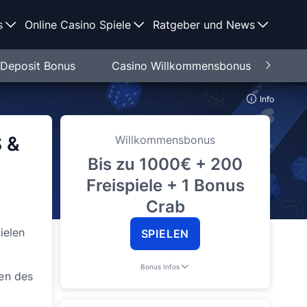
s
Online Casino Spiele
Ratgeber und News
 Deposit Bonus
Casino Willkommensbonus
Bon
Info
S &
Willkommensbonus
Bis zu 1000€ + 200
Freispiele + 1 Bonus
Crab
ielen
SPIELEN
Bonus Infos
len des