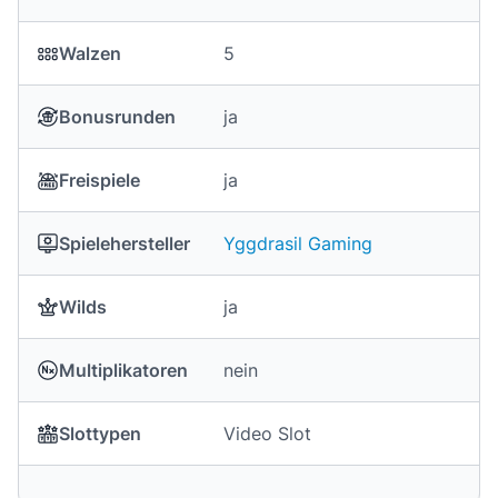
Walzen
5
Bonusrunden
ja
Freispiele
ja
Spielehersteller
Yggdrasil Gaming
Wilds
ja
Multiplikatoren
nein
Slottypen
Video Slot