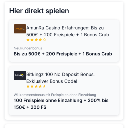
Hier direkt spielen
AmunRa Casino Erfahrungen: Bis zu
500€ + 200 Freispiele + 1 Bonus Crab
Neukundenbonus
Bis zu 500€ + 200 Freispiele + 1 Bonus Crab
Bitkingz 100 No Deposit Bonus:
Exklusiver Bonus Code!
Willkommensbonus mit Freispielen ohne Einzahlung
100 Freispiele ohne Einzahlung + 200% bis
150€ + 200 FS