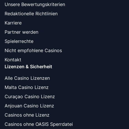
Unsere Bewertungskriterien
Redaktionelle Richtlinien
Karriere
Partner werden
Spielerrechte
Nicht empfohlene Casinos
Kontakt
Lizenzen & Sicherheit
Alle Casino Lizenzen
Malta Casino Lizenz
Curaçao Casino Lizenz
Anjouan Casino Lizenz
Casinos ohne Lizenz
Casinos ohne OASIS Sperrdatei