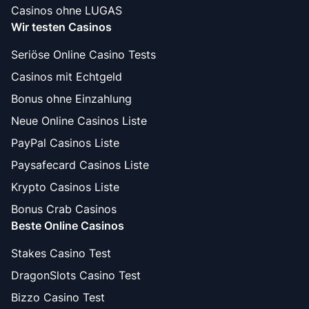
Casinos ohne LUGAS
Wir testen Casinos
Seriöse Online Casino Tests
Casinos mit Echtgeld
Bonus ohne Einzahlung
Neue Online Casinos Liste
PayPal Casinos Liste
Paysafecard Casinos Liste
Krypto Casinos Liste
Bonus Crab Casinos
Beste Online Casinos
Stakes Casino Test
DragonSlots Casino Test
Bizzo Casino Test