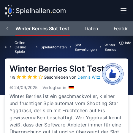
Winter Berries Slot Test
Daten
Feature
Online
Info
Slot
Winter
Casino
Spielautomaten
Bewertungen
Berries
Spiele
Winter Berries Slot Test
Geschrieben von
Dennis Witz
4/5
24/09/2025
Verfügbar in
Winter Berries ist ein geschmackvoller, kleiner
und fruchtiger Spielautomat vom Shooting Star
Yggdrasil, der sich mit Früchtchen auf Eis
gewissermaßen beschäftigt. Wer Yggdrasil kennt,
weiß, dass der Software-Anbieter immer für eine
Überraschung gut ist und so überzeugt der Slot