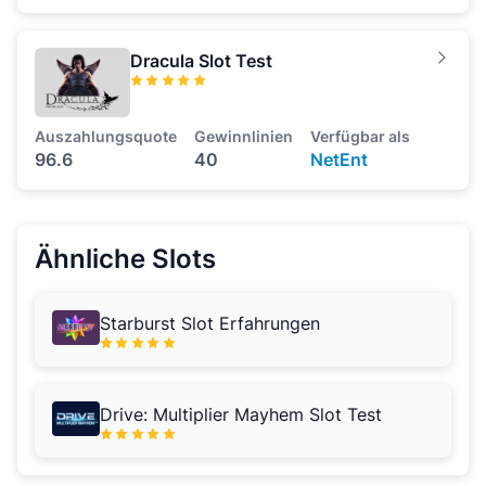
Dracula Slot Test
Auszahlungsquote
Gewinnlinien
Verfügbar als
96.6
40
NetEnt
Ähnliche Slots
Starburst Slot Erfahrungen
Drive: Multiplier Mayhem Slot Test