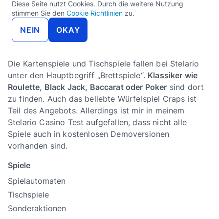
eigene Kategorie für Jackpots
. Allerdings ist diese
Diese Seite nutzt Cookies. Durch die weitere Nutzung
Kategorie ein wenig unübersichtlich, weil dort auch
stimmen Sie den
Cookie Richtlinien
zu.
andere Spiele wie etwa Rubbellose zu finden sind.
NEIN
OKAY
Tisch- und Kartenspiele
Die Kartenspiele und Tischspiele fallen bei Stelario
unter den Hauptbegriff „Brettspiele“.
Klassiker wie
Roulette, Black Jack, Baccarat oder Poker
sind dort
zu finden. Auch das beliebte Würfelspiel Craps ist
Teil des Angebots. Allerdings ist mir in meinem
Stelario Casino Test aufgefallen, dass nicht alle
Spiele auch in kostenlosen Demoversionen
vorhanden sind.
Spiele
Spielautomaten
Tischspiele
Sonderaktionen