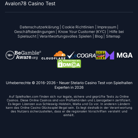
Avalon78 Casino Test
Datenschutzerklärung
|
Cookie Richtlinien
|
Impressum
|
Geschäftsbedingungen
|
Know Your Customer (KYC)
|
Hilfe bei
Spielsucht
|
Verantwortungsvolles Spielen
|
Blog
|
Sitemap
Urheberrechte © 2016-2026 - Neuer Stelario Casino Test von Spielhallen
Experten in 2026
Auf Spielhallen.com finden sich nur legale, sichere und geprüfte Tests zu Online
Casinos. Diese Online Casinos sind von Prüfbehörden und Lizenzgebern zertifiziert.
Es liegen Lizenzen aus Schleswig-Holstein, Malta und Co vor. In anderen Ländern
kann das Online Casino Glücksspiel illegal sein. Es liegt deshalb in der Verantwortung
des Nutzers sicherzustellen, dass er die regionalen Vorschriften versteht und
einhält.