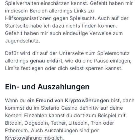
Spielverhalten einschätzen kannst. Gefehlt haben mir
in diesem Bereich allerdings Links zu
Hilfsorganisationen gegen Spielsucht. Auch auf der
Startseite habe ich dazu nichts finden können.
Gefehlt haben mir auch eindeutige Verweise zum
Jugendschutz.
Dafür wird dir auf der Unterseite zum Spielerschutz
allerdings
genau erklärt
, wie du eine Pause einlegen,
Limits festlegen oder dich selbst sperren kannst.
Ein- und Auszahlungen
Wenn du
ein Freund von Kryptowährungen
bist, dann
kommst du im Stelario Casino definitiv auf deine
Kosten! Einzahlen kannst du dort zum Beispiel mit
Bitcoin, Dogecoin, Tether, Litecoin, Tron oder
Ethereum. Auch Auszahlungen sind per
Kryptowährung möglich.