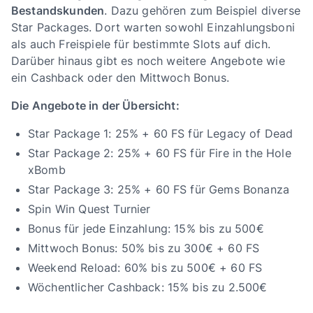
Bestandskunden
. Dazu gehören zum Beispiel diverse
Star Packages. Dort warten sowohl Einzahlungsboni
als auch Freispiele für bestimmte Slots auf dich.
Darüber hinaus gibt es noch weitere Angebote wie
ein Cashback oder den Mittwoch Bonus.
Die Angebote in der Übersicht:
Star Package 1: 25% + 60 FS für Legacy of Dead
Star Package 2: 25% + 60 FS für Fire in the Hole
xBomb
Star Package 3: 25% + 60 FS für Gems Bonanza
Spin Win Quest Turnier
Bonus für jede Einzahlung: 15% bis zu 500€
Mittwoch Bonus: 50% bis zu 300€ + 60 FS
Weekend Reload: 60% bis zu 500€ + 60 FS
Wöchentlicher Cashback: 15% bis zu 2.500€