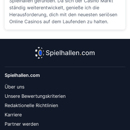
Spielhallen gefunden. Da sich der Casino Markt
ständig weiterentwickelt, genieße ich die
Herausforderung, dich mit den neuesten seriösen
Online Casinos auf dem Laufenden zu halten.
Spielhallen.com
Über uns
Unsere Bewertungskriterien
Redaktionelle Richtlinien
Karriere
Partner werden