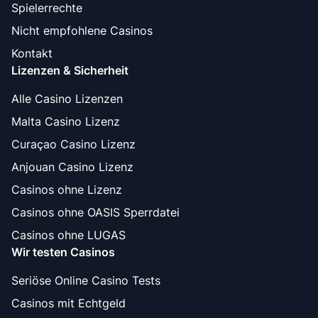
Spielerrechte
Nicht empfohlene Casinos
Kontakt
Lizenzen & Sicherheit
Alle Casino Lizenzen
Malta Casino Lizenz
Curaçao Casino Lizenz
Anjouan Casino Lizenz
Casinos ohne Lizenz
Casinos ohne OASIS Sperrdatei
Casinos ohne LUGAS
Wir testen Casinos
Seriöse Online Casino Tests
Casinos mit Echtgeld