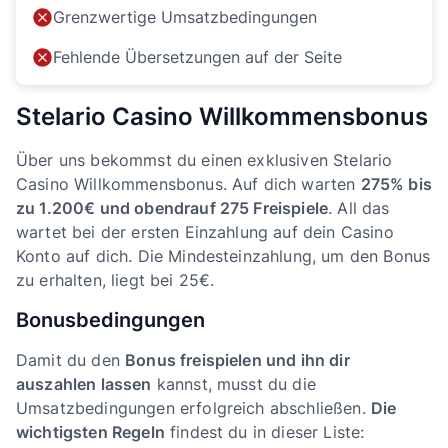
Grenzwertige Umsatzbedingungen
Fehlende Übersetzungen auf der Seite
Stelario Casino Willkommensbonus
Über uns bekommst du einen exklusiven Stelario
Casino Willkommensbonus. Auf dich warten
275% bis
zu 1.200€ und obendrauf 275 Freispiele
. All das
wartet bei der ersten Einzahlung auf dein Casino
Konto auf dich. Die Mindesteinzahlung, um den Bonus
zu erhalten, liegt bei 25€.
Bonusbedingungen
Damit du den
Bonus freispielen und ihn dir
auszahlen lassen
kannst, musst du die
Umsatzbedingungen erfolgreich abschließen.
Die
wichtigsten Regeln
findest du in dieser Liste: