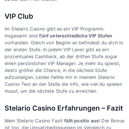
VIP Club
Im Stelario Casino gibt es ein VIP Programm.
Insgesamt sind
fünf unterschiedliche VIP Stufen
vorhanden. Gleich von Beginn an befindest du dich in
der ersten Stufe. In jedem VIP Level gibt es ein
prozentuales Cashback, ab der dritten Stufe sogar
einen persönlichen VIP Manager. Je mehr du spielst,
desto größer die Chance, in die nächste Stufe
aufzusteigen. Leider fehlte mir in meinem Stelario
Casino Test an der Stelle die Info, wie viel du spielen
musst, um die nächste Stufe zu erreichen.
Stelario Casino Erfahrungen – Fazit
Mein Stelario Casino Fazit
fällt positiv aus
! Der Bonus
ist top, die Umsatzbedingungen im Vergleich zu