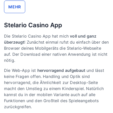
MEHR
Stelario Casino App
Die Stelario Casino App hat mich
voll und ganz
überzeugt
! Zunächst einmal rufst du einfach über den
Browser deines Mobilgeräts die Stelario-Webseite
auf. Der Download einer nativen Anwendung ist nicht
nötig.
Die Web-App ist
hervorragend aufgebaut
und lässt
keine Fragen offen. Handling und Optik sind
hervorragend, die Ähnlichkeit zur Desktop-Seite
macht den Umstieg zu einem Kinderspiel. Natürlich
kannst du in der mobilen Variante auch auf alle
Funktionen und den Großteil des Spieleangebots
zurückgreifen.