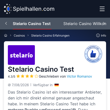
Stelario Casino Test
Stelario Casino Willko
Casinos
Stelario Casino Erfahrungen
Info
Stelario Casino Test
Geschrieben von
Victor Romanov
4.3/5
7/08/2026
Verfügbar in
Das Stelario Casino ist ein interessanter Anbieter,
den ich mir direkt einmal genauer angeschaut
habe. In meinem Stelario Casino Test habe ich
mehrere Punkte umfassend geprüft
. Dazu