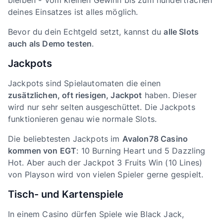
bleiben - Vom kleinen Gewinn bis zum hundertfachen
deines Einsatzes ist alles möglich.
Bevor du dein Echtgeld setzt, kannst du
alle Slots
auch als Demo testen
.
Jackpots
Jackpots sind Spielautomaten die einen
zusätzlichen, oft riesigen, Jackpot
haben. Dieser
wird nur sehr selten ausgeschüttet. Die Jackpots
funktionieren genau wie normale Slots.
Die beliebtesten Jackpots im
Avalon78 Casino
kommen von EGT
: 10 Burning Heart und 5 Dazzling
Hot. Aber auch der Jackpot 3 Fruits Win (10 Lines)
von Playson wird von vielen Spieler gerne gespielt.
Tisch- und Kartenspiele
In einem Casino dürfen Spiele wie Black Jack,