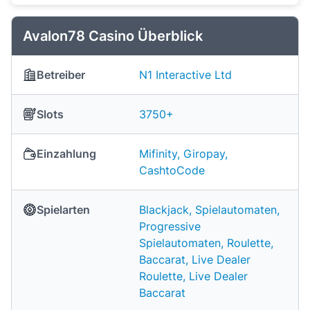
Avalon78 Casino Überblick
Betreiber
N1 Interactive Ltd
Slots
3750+
Einzahlung
Mifinity, Giropay,
CashtoCode
Spielarten
Blackjack, Spielautomaten,
Progressive
Spielautomaten, Roulette,
Baccarat, Live Dealer
Roulette, Live Dealer
Baccarat