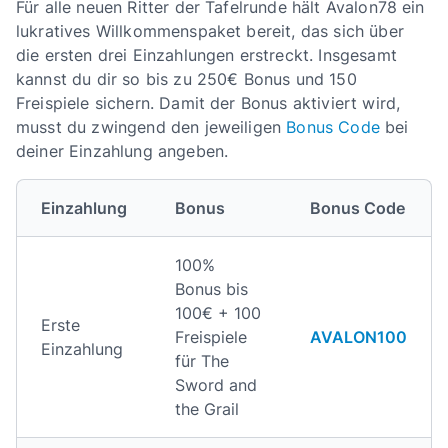
Für alle neuen Ritter der Tafelrunde hält Avalon78 ein
lukratives Willkommenspaket bereit, das sich über
die ersten drei Einzahlungen erstreckt. Insgesamt
kannst du dir so bis zu 250€ Bonus und 150
Freispiele sichern. Damit der Bonus aktiviert wird,
musst du zwingend den jeweiligen
Bonus Code
bei
deiner Einzahlung angeben.
Einzahlung
Bonus
Bonus Code
100%
Bonus bis
100€ + 100
Erste
Freispiele
AVALON100
Einzahlung
für The
Sword and
the Grail