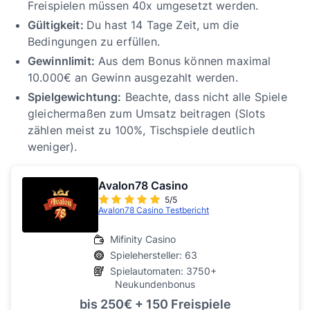
Freispielen müssen 40x umgesetzt werden.
Gültigkeit:
Du hast 14 Tage Zeit, um die
Bedingungen zu erfüllen.
Gewinnlimit:
Aus dem Bonus können maximal
10.000€ an Gewinn ausgezahlt werden.
Spielgewichtung:
Beachte, dass nicht alle Spiele
gleichermaßen zum Umsatz beitragen (Slots
zählen meist zu 100%, Tischspiele deutlich
weniger).
Avalon78 Casino
5/5
Avalon78 Casino Testbericht
Mifinity Casino
Spielehersteller: 63
Spielautomaten: 3750+
Neukundenbonus
bis 250€ + 150 Freispiele