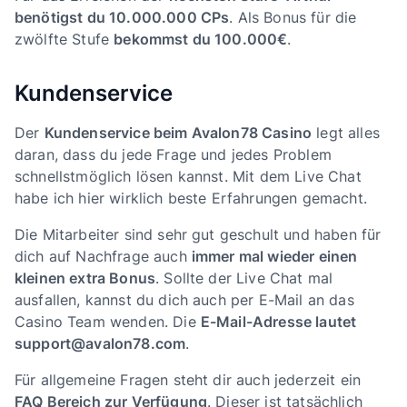
benötigst du 10.000.000 CPs
. Als Bonus für die
zwölfte Stufe
bekommst du 100.000€
.
Kundenservice
Der
Kundenservice beim Avalon78 Casino
legt alles
daran, dass du jede Frage und jedes Problem
schnellstmöglich lösen kannst. Mit dem Live Chat
habe ich hier wirklich beste Erfahrungen gemacht.
Die Mitarbeiter sind sehr gut geschult und haben für
dich auf Nachfrage auch
immer mal wieder einen
kleinen extra Bonus
. Sollte der Live Chat mal
ausfallen, kannst du dich auch per E-Mail an das
Casino Team wenden. Die
E-Mail-Adresse lautet
support@avalon78.com
.
Für allgemeine Fragen steht dir auch jederzeit ein
FAQ Bereich zur Verfügung
. Dieser ist tatsächlich