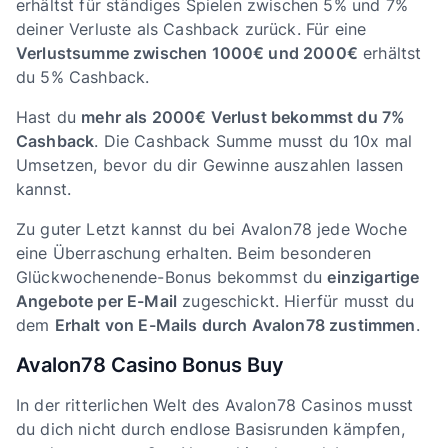
erhältst für ständiges Spielen zwischen 5% und 7%
deiner Verluste als Cashback zurück. Für eine
Verlustsumme zwischen 1000€ und 2000€
erhältst
du 5% Cashback.
Hast du
mehr als 2000€ Verlust bekommst du 7%
Cashback
. Die Cashback Summe musst du 10x mal
Umsetzen, bevor du dir Gewinne auszahlen lassen
kannst.
Zu guter Letzt kannst du bei Avalon78 jede Woche
eine Überraschung erhalten. Beim besonderen
Glückwochenende-Bonus bekommst du
einzigartige
Angebote per E-Mail
zugeschickt. Hierfür musst du
dem
Erhalt von E-Mails durch Avalon78 zustimmen
.
Avalon78 Casino Bonus Buy
In der ritterlichen Welt des Avalon78 Casinos musst
du dich nicht durch endlose Basisrunden kämpfen,