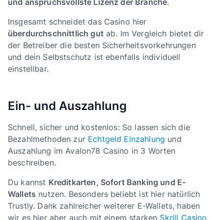
und anspruchsvollste Lizenz der Branche
.
Insgesamt schneidet das Casino hier
überdurchschnittlich gut
ab. Im Vergleich bietet dir
der Betreiber die besten Sicherheitsvorkehrungen
und dein Selbstschutz ist ebenfalls individuell
einstellbar.
Ein- und Auszahlung
Schnell, sicher und kostenlos: So lassen sich die
Bezahlmethoden zur
Echtgeld Einzahlung
und
Auszahlung im Avalon78 Casino in 3 Worten
beschreiben.
Du kannst
Kreditkarten, Sofort Banking und E-
Wallets
nutzen. Besonders beliebt ist hier natürlich
Trustly. Dank zahlreicher weiterer E-Wallets, haben
wir es hier aber auch mit einem starken
Skrill Casino