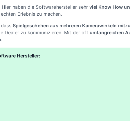
. Hier haben die Softwarehersteller sehr
viel Know How und
 echten Erlebnis zu machen.
, dass
Spielgeschehen aus mehreren Kamerawinkeln mitz
ve Dealer zu kommunizieren. Mit der oft
umfangreichen Au
n.
ftware Hersteller: