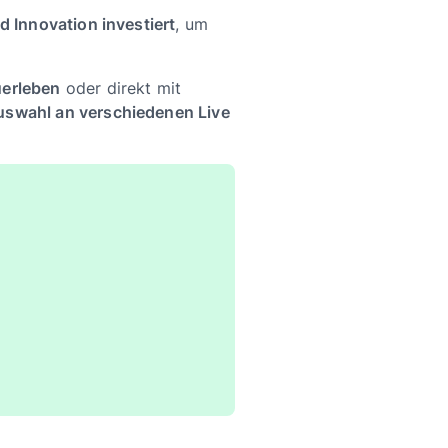
 Innovation investiert
, um
uerleben
oder direkt mit
swahl an verschiedenen Live