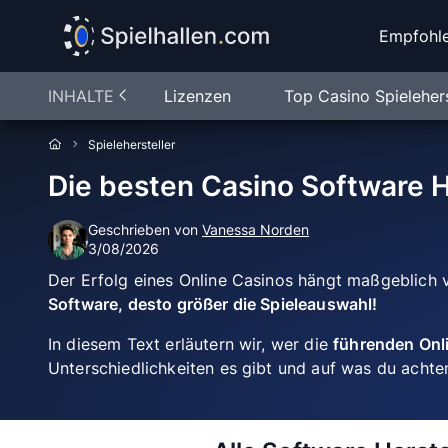
Empfohle
 für Casino App
INHALTE
Lizenzen
Top Casino Spieleher
Spielehersteller
Die besten Casino Software H
Geschrieben von
Vanessa Norden
3/08/2026
Der Erfolg eines Online Casinos hängt maßgeblich
Software, desto größer die Spieleauswahl!
In diesem Text erläutern wir, wer die
führenden Onli
Unterschiedlichkeiten es gibt und auf was du achten