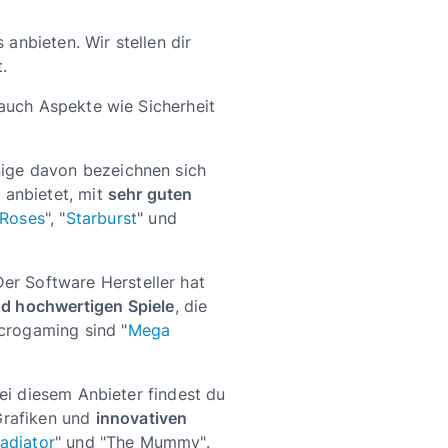
s anbieten. Wir stellen dir
t.
uch Aspekte wie Sicherheit
nige davon bezeichnen sich
 anbietet, mit
sehr guten
 Roses
", "
Starburst
" und
er Software Hersteller hat
nd hochwertigen Spiele
, die
crogaming sind "
Mega
Bei diesem Anbieter findest du
 Grafiken und
innovativen
adiator
" und "The Mummy".