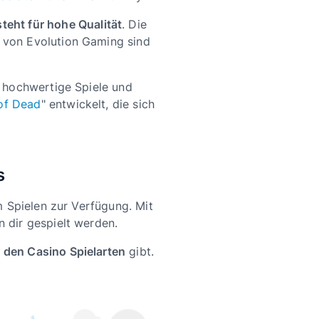
steht für hohe Qualität
. Die
e von Evolution Gaming sind
iv hochwertige Spiele und
of Dead
" entwickelt, die sich
s
m Spielen zur Verfügung. Mit
 dir gespielt werden.
i den Casino Spielarten
gibt.