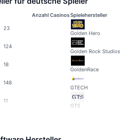
ller für deutsche Spieler
Anzahl Casinos
Spielehersteller
23
Golden Hero
124
Golden Rock Studios
18
GoldenRace
148
GTECH
11
GTS
ftware Hersteller