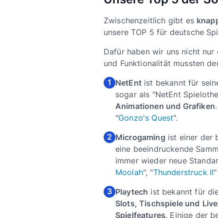
Zwischenzeitlich gibt es
knapp
unsere TOP 5 für deutsche Spie
Dafür haben wir uns nicht nur
und Funktionalität mussten de
NetEnt
ist bekannt für sei
sogar als "NetEnt Spieloth
Animationen und Grafiken
"
Gonzo's Quest
".
Microgaming
ist einer der
eine beeindruckende Samml
immer wieder neue Standard
Moolah
", "
Thunderstruck II
"
Playtech
ist bekannt für di
Slots, Tischspiele
und
Live
Spielfeatures
. Einige der b