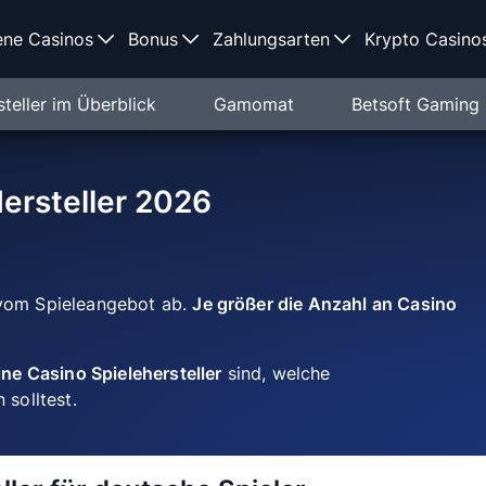
ne Casinos
Bonus
Zahlungsarten
Krypto Casino
steller im Überblick
Gamomat
Betsoft Gaming
ersteller 2026
 vom Spieleangebot ab.
Je größer die Anzahl an Casino
ne Casino Spielehersteller
sind, welche
 solltest.