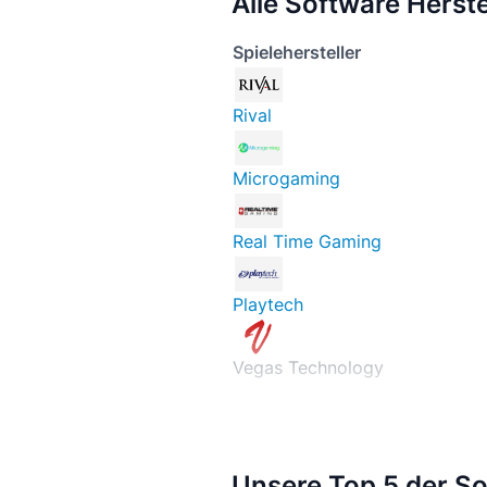
Alle Software Herste
Spielehersteller
Rival
Microgaming
Real Time Gaming
Playtech
Vegas Technology
Unsere Top 5 der So