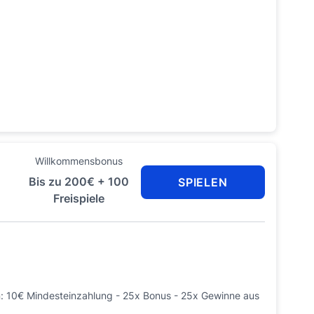
Willkommensbonus
Bis zu 200€ + 100
SPIELEN
Freispiele
 10€ Mindesteinzahlung - 25x Bonus - 25x Gewinne aus