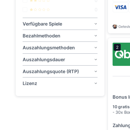
0
0
Verfügbare Spiele
Getest
Bezahlmethoden
Auszahlungsmethoden
2
Auszahlungsdauer
Auszahlungsquote (RTP)
Lizenz
Bonus I
10 grati
- 30x Bo
Zahlun