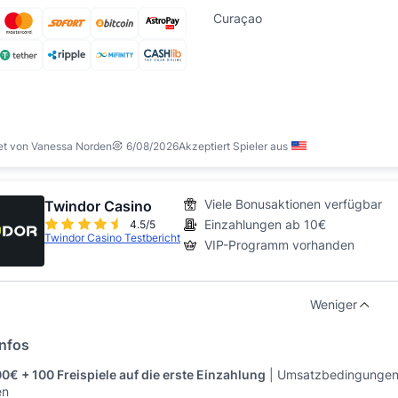
Curaçao
et von Vanessa Norden
6/08/2026
Akzeptiert Spieler aus
Viele Bonusaktionen verfügbar
Twindor Casino
Einzahlungen ab 10€
4.5/5
Twindor Casino Testbericht
VIP-Programm vorhanden
Weniger
nfos
00€ + 100 Freispiele auf die erste Einzahlung
| Umsatzbedingungen:
en