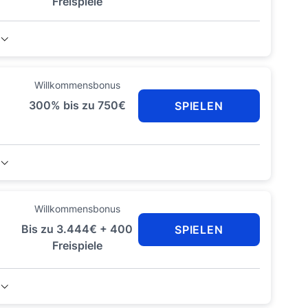
Freispiele
Willkommensbonus
300% bis zu 750€
SPIELEN
Willkommensbonus
Bis zu 3.444€ + 400
SPIELEN
Freispiele