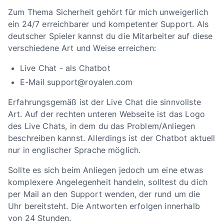
Zum Thema Sicherheit gehört für mich unweigerlich
ein 24/7 erreichbarer und kompetenter Support. Als
deutscher Spieler kannst du die Mitarbeiter auf diese
verschiedene Art und Weise erreichen:
Live Chat - als Chatbot
E-Mail support@royalen.com
Erfahrungsgemäß ist der Live Chat die sinnvollste
Art. Auf der rechten unteren Webseite ist das Logo
des Live Chats, in dem du das Problem/Anliegen
beschreiben kannst. Allerdings ist der Chatbot aktuell
nur in englischer Sprache möglich.
Sollte es sich beim Anliegen jedoch um eine etwas
komplexere Angelegenheit handeln, solltest du dich
per Mail an den Support wenden, der rund um die
Uhr bereitsteht. Die Antworten erfolgen innerhalb
von 24 Stunden.