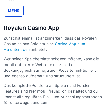
MEHR
Royalen Casino App
Zunächst einmal ist anzumerken, dass das Royalen
Casino seinen Spielern eine
Casino App zum
Herunterladen
anbietet.
Wer seinen Speicherplatz schonen möchte, kann die
mobil optimierte Webseite nutzen, die
deckungsgleich zur regulären Website funktioniert
und ebenso aufgebaut und strukturiert ist.
Das komplette Portfolio an Spielen und Kunden
Features sind hier mobil freundlich gestaltet und du
kannst alle regulären Ein - und Auszahlungsmethoden
für unterwegs benutzen.