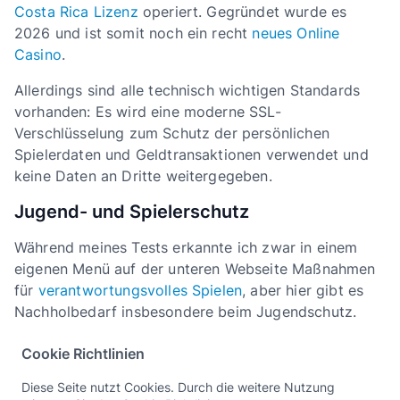
Costa Rica Lizenz
operiert. Gegründet wurde es
2026 und ist somit noch ein recht
neues Online
Casino
.
Allerdings sind alle technisch wichtigen Standards
vorhanden: Es wird eine moderne SSL-
Verschlüsselung zum Schutz der persönlichen
Spielerdaten und Geldtransaktionen verwendet und
keine Daten an Dritte weitergegeben.
Jugend- und Spielerschutz
Während meines Tests erkannte ich zwar in einem
eigenen Menü auf der unteren Webseite Maßnahmen
für
verantwortungsvolles Spielen
, aber hier gibt es
Nachholbedarf insbesondere beim Jugendschutz.
Es gibt keinen Hinweis oder ein Tool für einen
Cookie Richtlinien
Schutzfilter wie beispielsweise
Net Nanny
, eine
Diese Seite nutzt Cookies. Durch die weitere Nutzung
Kindersicherungssoftware für Eltern, um die Online-