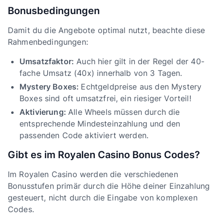
Bonusbedingungen
Damit du die Angebote optimal nutzt, beachte diese
Rahmenbedingungen:
Umsatzfaktor:
Auch hier gilt in der Regel der 40-
fache Umsatz (40x) innerhalb von 3 Tagen.
Mystery Boxes:
Echtgeldpreise aus den Mystery
Boxes sind oft umsatzfrei, ein riesiger Vorteil!
Aktivierung:
Alle Wheels müssen durch die
entsprechende Mindesteinzahlung und den
passenden Code aktiviert werden.
Gibt es im Royalen Casino Bonus Codes?
Im Royalen Casino werden die verschiedenen
Bonusstufen primär durch die Höhe deiner Einzahlung
gesteuert, nicht durch die Eingabe von komplexen
Codes.