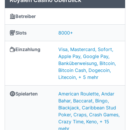
Royalen Casino Überblick
Betreiber
Slots
8000+
Einzahlung
Visa, Mastercard, Sofort,
Apple Pay, Google Pay,
Banküberweisung, Bitcoin,
Bitcoin Cash, Dogecoin,
Litecoin, + 5 mehr
Spielarten
American Roulette, Andar
Bahar, Baccarat, Bingo,
Blackjack, Caribbean Stud
Poker, Craps, Crash Games,
Crazy Time, Keno, + 15
mehr