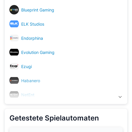
Blueprint Gaming
ELK Studios
Endorphina
Evolution Gaming
Ezugi
Habanero
NetEnt
Getestete Spielautomaten