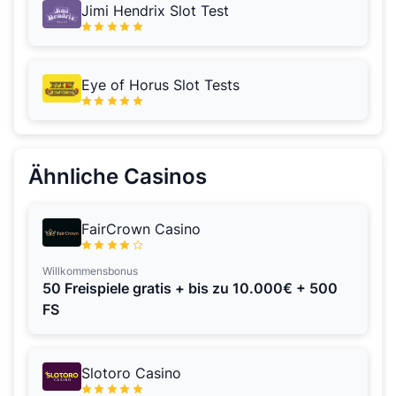
Jimi Hendrix Slot Test
Eye of Horus Slot Tests
Ähnliche Casinos
FairCrown Casino
Willkommensbonus
50 Freispiele gratis + bis zu 10.000€ + 500
FS
Slotoro Casino