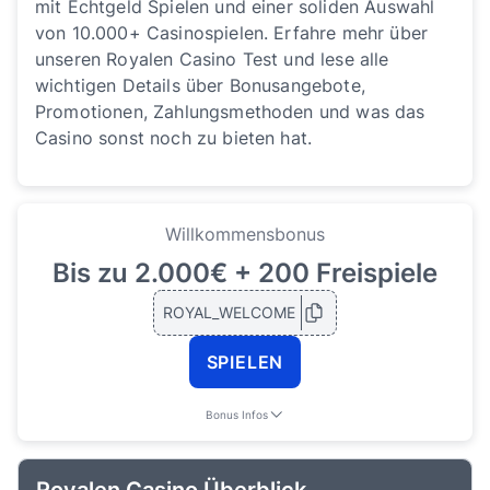
mit Echtgeld Spielen und einer soliden Auswahl
von 10.000+ Casinospielen. Erfahre mehr über
unseren Royalen Casino Test und lese alle
wichtigen Details über Bonusangebote,
Promotionen, Zahlungsmethoden und was das
Casino sonst noch zu bieten hat.
Willkommensbonus
Bis zu 2.000€ + 200 Freispiele
ROYAL_WELCOME
SPIELEN
Bonus Infos