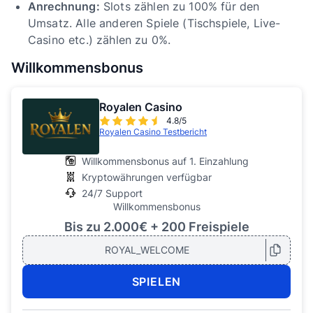
Anrechnung:
Slots zählen zu 100% für den
Umsatz. Alle anderen Spiele (Tischspiele, Live-
Casino etc.) zählen zu 0%.
Willkommensbonus
Royalen Casino
4.8/5
Royalen Casino Testbericht
Willkommensbonus auf 1. Einzahlung
Kryptowährungen verfügbar
24/7 Support
Willkommensbonus
Bis zu 2.000€ + 200 Freispiele
ROYAL_WELCOME
SPIELEN