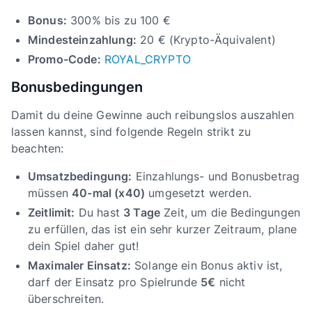
Bonus:
300% bis zu 100 €
Mindesteinzahlung:
20 € (Krypto-Äquivalent)
Promo-Code:
ROYAL_CRYPTO
Bonusbedingungen
Damit du deine Gewinne auch reibungslos auszahlen
lassen kannst, sind folgende Regeln strikt zu
beachten:
Umsatzbedingung:
Einzahlungs- und Bonusbetrag
müssen
40-mal (x40)
umgesetzt werden.
Zeitlimit:
Du hast
3 Tage
Zeit, um die Bedingungen
zu erfüllen, das ist ein sehr kurzer Zeitraum, plane
dein Spiel daher gut!
Maximaler Einsatz:
Solange ein Bonus aktiv ist,
darf der Einsatz pro Spielrunde
5€
nicht
überschreiten.