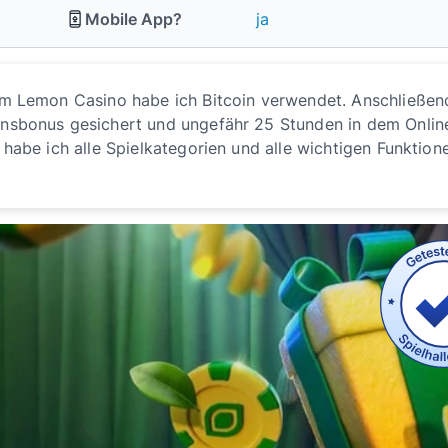
Mobile App?
ja
im Lemon Casino habe ich Bitcoin verwendet. Anschließen
nsbonus gesichert und ungefähr 25 Stunden in dem Onlin
 habe ich alle Spielkategorien und alle wichtigen Funktion