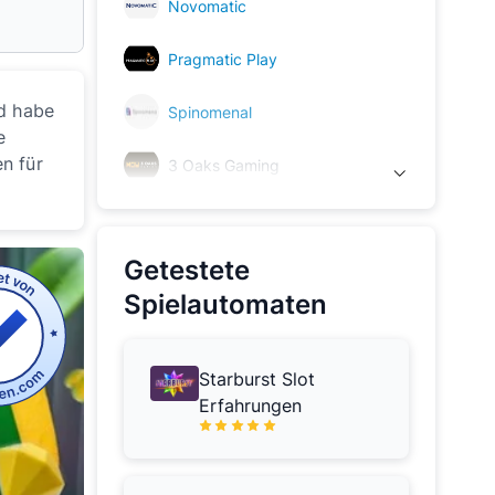
Novomatic
Pragmatic Play
d habe
Spinomenal
e
en für
3 Oaks Gaming
Getestete
Spielautomaten
Starburst Slot
Erfahrungen