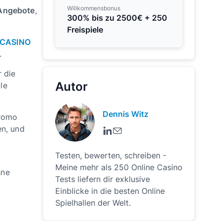
Willkommensbonus
Angebote
,
300% bis zu 2500€ + 250
Freispiele
CASINO
t.
 die
Autor
le
Dennis Witz
Promo
en, und
Testen, bewerten, schreiben -
t
Meine mehr als 250 Online Casino
hne
Tests liefern dir exklusive
Einblicke in die besten Online
Spielhallen der Welt.