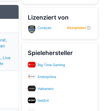
Lizenziert von
Curaçao
Akzeptabel
rat,
ean
Spielehersteller
, Live
hr
Big Time Gaming
Endorphina
Habanero
NetEnt