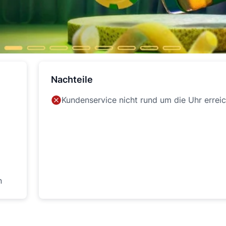
Nachteile
Kundenservice nicht rund um die Uhr errei
n