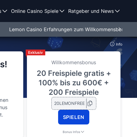
s
Online Casino Spiele
Ratgeber und News
Lemon Casino Erfahrungen zum Willkommensbonus
Info
Exklusiv
s!
Willkommensbonus
20 Freispiele gratis +
100% bis zu 600€ +
200 Freispiele
nnen
20LEMONFREE
onus
t.
SPIELEN
Bonus Infos