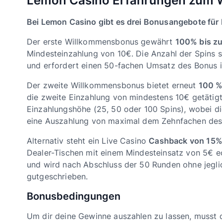
Lemon Casino Erfahrungen zum
Bei Lemon Casino gibt es drei Bonusangebote fü
Der erste Willkommensbonus gewährt
100% bis zu
Mindesteinzahlung von 10€. Die Anzahl der Spins s
und erfordert einen 50-fachen Umsatz des Bonus i
Der zweite Willkommensbonus bietet erneut
100 %
die zweite Einzahlung von mindestens 10€ getätigt 
Einzahlungshöhe (25, 50 oder 100 Spins), wobei 
eine Auszahlung von maximal dem Zehnfachen des 
Alternativ steht ein Live Casino
Cashback von 15
Dealer-Tischen mit einem Mindesteinsatz von 5€ e
und wird nach Abschluss der 50 Runden ohne jegli
gutgeschrieben.
Bonusbedingungen
Um dir deine Gewinne auszahlen zu lassen, musst