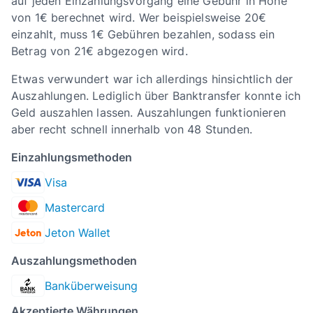
auf jeden Einzahlungsvorgang eine Gebühr in Höhe
von 1€ berechnet wird. Wer beispielsweise 20€
einzahlt, muss 1€ Gebühren bezahlen, sodass ein
Betrag von 21€ abgezogen wird.
Etwas verwundert war ich allerdings hinsichtlich der
Auszahlungen. Lediglich über Banktransfer konnte ich
Geld auszahlen lassen. Auszahlungen funktionieren
aber recht schnell innerhalb von 48 Stunden.
Einzahlungsmethoden
Visa
Mastercard
Jeton Wallet
Auszahlungsmethoden
Banküberweisung
Akzeptierte Währungen