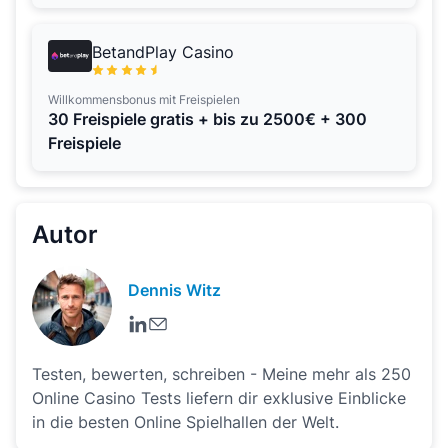
BetandPlay Casino
Willkommensbonus mit Freispielen
30 Freispiele gratis + bis zu 2500€ + 300
Freispiele
Autor
Dennis Witz
Testen, bewerten, schreiben - Meine mehr als 250
Online Casino Tests liefern dir exklusive Einblicke
in die besten Online Spielhallen der Welt.