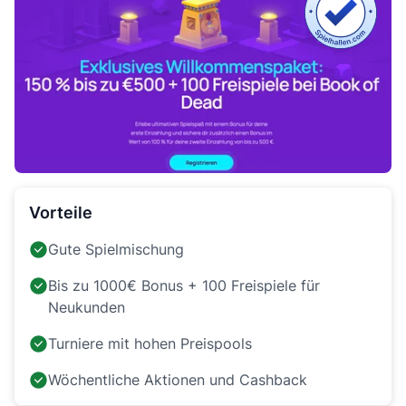
Vorteile
Gute Spielmischung
Bis zu 1000€ Bonus + 100 Freispiele für
Neukunden
Turniere mit hohen Preispools
Wöchentliche Aktionen und Cashback