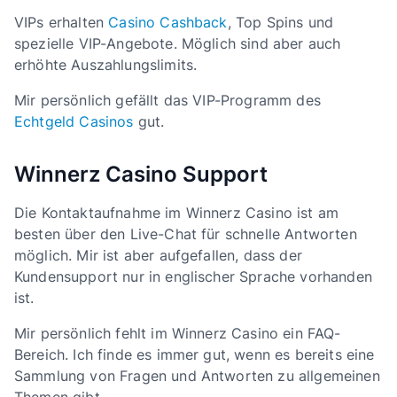
VIPs erhalten
Casino Cashback
, Top Spins und
spezielle VIP-Angebote. Möglich sind aber auch
erhöhte Auszahlungslimits.
Mir persönlich gefällt das VIP-Programm des
Echtgeld Casinos
gut.
Winnerz Casino Support
Die Kontaktaufnahme im Winnerz Casino ist am
besten über den Live-Chat für schnelle Antworten
möglich. Mir ist aber aufgefallen, dass der
Kundensupport nur in englischer Sprache vorhanden
ist.
Mir persönlich fehlt im Winnerz Casino ein FAQ-
Bereich. Ich finde es immer gut, wenn es bereits eine
Sammlung von Fragen und Antworten zu allgemeinen
Themen gibt.