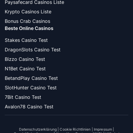
Paysafecard Casinos Liste
Krypto Casinos Liste
Bonus Crab Casinos
Beste Online Casinos
Stakes Casino Test
DragonSlots Casino Test
Bizzo Casino Test
N1Bet Casino Test
BetandPlay Casino Test
SlotHunter Casino Test
7Bit Casino Test
Avalon78 Casino Test
Datenschutzerklärung
|
Cookie Richtlinien
|
Impressum
|