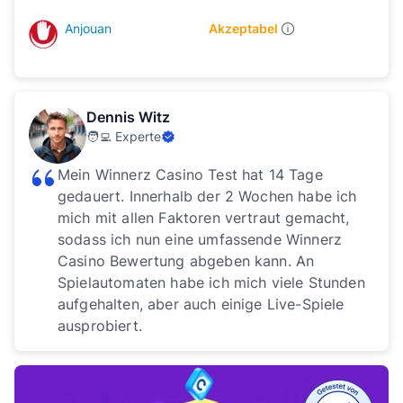
Anjouan
Akzeptabel
Dennis Witz
🧑‍💻 Experte
Mein Winnerz Casino Test hat 14 Tage
gedauert. Innerhalb der 2 Wochen habe ich
mich mit allen Faktoren vertraut gemacht,
sodass ich nun eine umfassende Winnerz
Casino Bewertung abgeben kann. An
Spielautomaten habe ich mich viele Stunden
aufgehalten, aber auch einige Live-Spiele
ausprobiert.