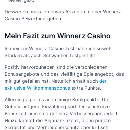
Deswegen muss ich etwas Abzug in meiner Winnerz
Casino Bewertung geben.
Mein Fazit zum Winnerz Casino
In meinem Winnerz Casino Test habe ich sowohl
Stärken als auch Schwächen festgestellt.
Positiv hervorzuheben sind die verschiedenen
Bonusangebote und das vielfältige Spielangebot, das
mir gut gefallen hat. Natürlich erhält auch
der
exklusive Willkommensbonus
extra Punkte.
Allerdings gibt es auch einige Kritikpunkte: Die
Gebühr auf jede Einzahlung und der sehr kurze
Bonuszeitraum sind definitiv Verbesserungsbedarf.
Hinzu kommt die Anjouan-Lizenz, die in puncto
Seriosität und Verbraucherschutz eher kritisch