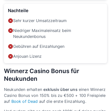
Nachteile
Sehr kurzer Umsatzzeitraum
Niedriger Maximaleinsatz beim
Neukundenbonus
Gebühren auf Einzahlungen
Anjouan Lizenz
Winnerz Casino Bonus für
Neukunden
Neukunden erhalten
exklusiv über uns
einen Winnerz
Casino Bonus von 150% bis zu €500 + 100 Freispiele
auf
Book of Dead
auf die erste Einzahlung.