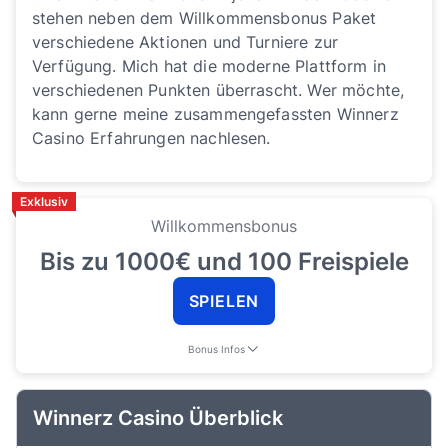
stehen neben dem Willkommensbonus Paket
verschiedene Aktionen und Turniere zur
Verfügung. Mich hat die moderne Plattform in
verschiedenen Punkten überrascht. Wer möchte,
kann gerne meine zusammengefassten Winnerz
Casino Erfahrungen nachlesen.
Exklusiv
Willkommensbonus
Bis zu 1000€ und 100 Freispiele
SPIELEN
Bonus Infos
Winnerz Casino Überblick