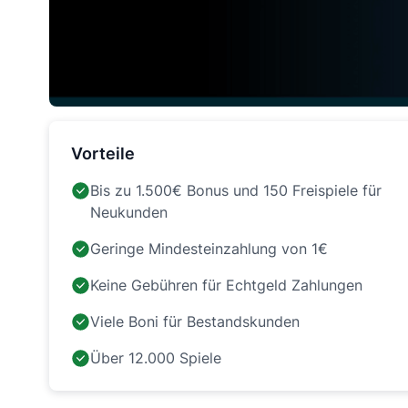
Vorteile
Bis zu 1.500€ Bonus und 150 Freispiele für
Neukunden
Geringe Mindesteinzahlung von 1€
Keine Gebühren für Echtgeld Zahlungen
Viele Boni für Bestandskunden
Über 12.000 Spiele