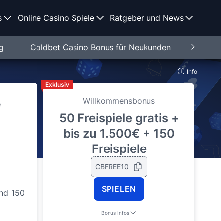
s
Online Casino Spiele
Ratgeber und News
ng
Coldbet Casino Bonus für Neukunden
Bonus
Info
Exklusiv
e
Willkommensbonus
50 Freispiele gratis +
bis zu 1.500€ + 150
Freispiele
CBFREE10
SPIELEN
und 150
Bonus Infos