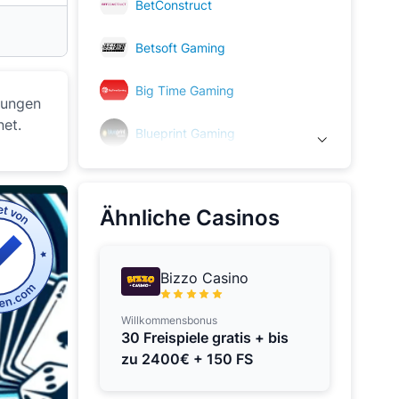
BetConstruct
Betsoft Gaming
Big Time Gaming
rungen
net.
Blueprint Gaming
Ähnliche Casinos
Bizzo Casino
Willkommensbonus
30 Freispiele gratis + bis
zu 2400€ + 150 FS