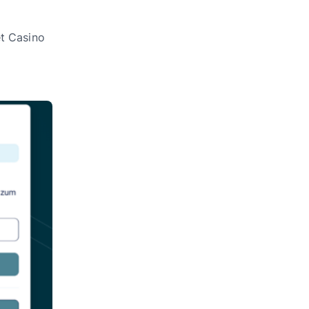
t Casino