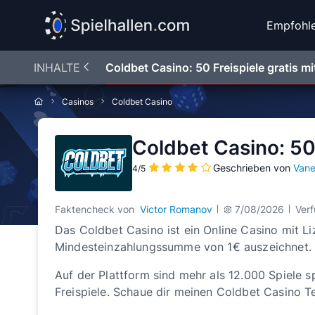
Empfohle
INHALTE
Coldbet Casino: 50 Freispiele gratis 
Casinos
Coldbet Casino
Coldbet Casino: 50 
Geschrieben von
Vane
4/5
Faktencheck von
Victor Romanov
7/08/2026
Verf
Das Coldbet Casino ist ein Online Casino mit L
Mindesteinzahlungssumme von 1€ auszeichnet.
Auf der Plattform sind mehr als 12.000 Spiele sp
Freispiele. Schaue dir meinen Coldbet Casino 