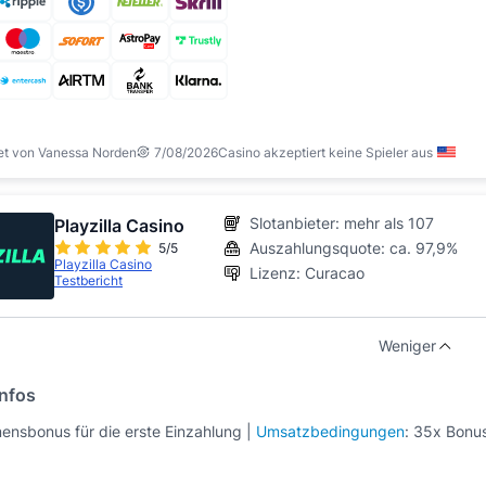
et von Vanessa Norden
7/08/2026
Casino akzeptiert keine Spieler aus
Slotanbieter: mehr als 107
Playzilla Casino
Auszahlungsquote: ca. 97,9%
5/5
Playzilla Casino
Lizenz: Curacao
Testbericht
Weniger
nfos
ensbonus für die erste Einzahlung |
Umsatzbedingungen
: 35x Bonus