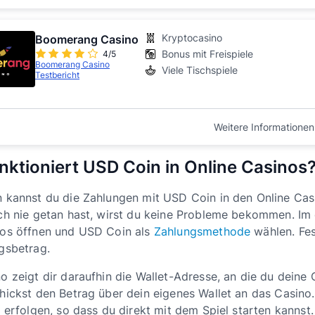
Kryptocasino
Boomerang Casino
Bonus mit Freispiele
4/5
Boomerang Casino
Viele Tischspiele
Testbericht
Weitere Informationen
nktioniert USD Coin in Online Casinos
 kannst du die Zahlungen mit USD Coin in den Online Cas
ch nie getan hast, wirst du keine Probleme bekommen. Im 
os öffnen und USD Coin als
Zahlungsmethode
wählen. Fe
gsbetrag.
o zeigt dir daraufhin die Wallet-Adresse, an die du deine
hickst den Betrag über dein eigenes Wallet an das Casino.
t erfolgen, so dass du direkt mit dem Spiel starten kannst.