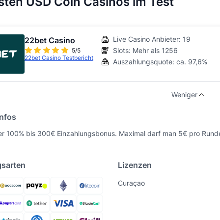
sten USD Coin Casinos im Test
Live Casino Anbieter: 19
22bet Casino
Slots: Mehr als 1256
5/5
22bet Casino Testbericht
Auszahlungsquote: ca. 97,6%
Weniger
nfos
er 100% bis 300€ Einzahlungsbonus. Maximal darf man 5€ pro Rund
gsarten
Lizenzen
Curaçao