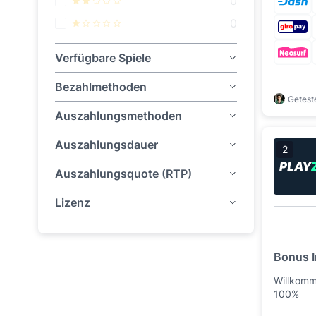
0
0
Verfügbare Spiele
Bezahlmethoden
Getest
Auszahlungsmethoden
Auszahlungsdauer
2
Auszahlungsquote (RTP)
Lizenz
Bonus I
Willkomm
100%