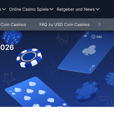
s
Online Casino Spiele
Ratgeber und News
 Coin Casinos
FAQ zu USD Coin Casinos
USD C
Info
2026