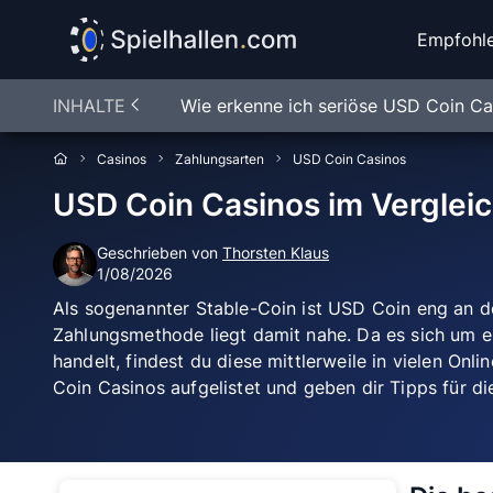
Empfohle
r ist USD Coin?
INHALTE
Wie erkenne ich seriöse USD Coin C
Casinos
Zahlungsarten
USD Coin Casinos
USD Coin Casinos im Vergleic
Geschrieben von
Thorsten Klaus
1/08/2026
Als sogenannter Stable-Coin ist USD Coin eng an d
Zahlungsmethode liegt damit nahe. Da es sich um 
handelt, findest du diese mittlerweile in vielen On
Coin Casinos aufgelistet und geben dir Tipps für d