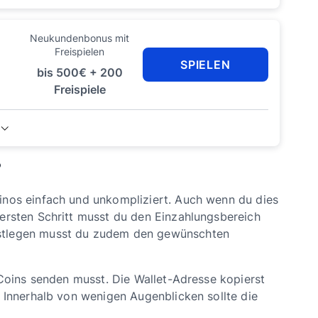
Neukundenbonus mit
Freispielen
SPIELEN
bis 500€ + 200
Freispiele
?
inos einfach und unkompliziert. Auch wenn du dies
ersten Schritt musst du den Einzahlungsbereich
stlegen musst du zudem den gewünschten
 Coins senden musst. Die Wallet-Adresse kopierst
 Innerhalb von wenigen Augenblicken sollte die