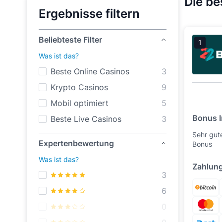
Die be
Ergebnisse filtern
Beliebteste Filter
1
Was ist das?
Beste Online Casinos
3
Krypto Casinos
9
Mobil optimiert
5
Bonus I
Beste Live Casinos
3
Sehr gut
Expertenbewertung
Bonus
Was ist das?
Zahlun
3
6
0