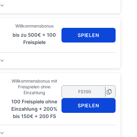
Willkommensbonus
bis zu 500€ + 100
SPIELEN
Freispiele
Willkommensbonus mit
Freispielen ohne
FS100
Einzahlung
100 Freispiele ohne
SPIELEN
Einzahlung + 200%
bis 150€ + 200 FS