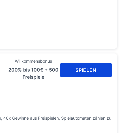
Willkommensbonus
200% bis 100€ + 500
SPIELEN
Freispiele
, 40x Gewinne aus Freispielen, Spielautomaten zählen zu