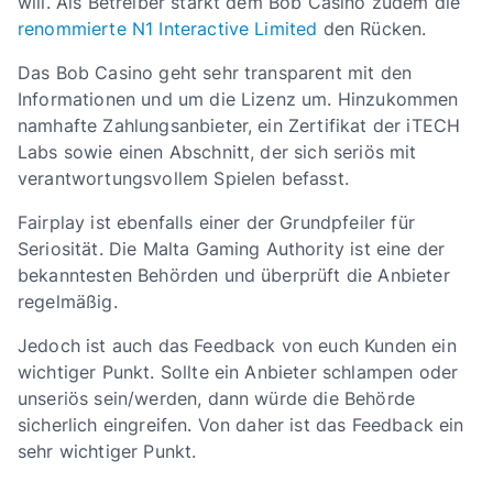
will. Als Betreiber stärkt dem Bob Casino zudem die
renommierte N1 Interactive Limited
den Rücken.
Das Bob Casino geht sehr transparent mit den
Informationen und um die Lizenz um. Hinzukommen
namhafte Zahlungsanbieter, ein Zertifikat der iTECH
Labs sowie einen Abschnitt, der sich seriös mit
verantwortungsvollem Spielen befasst.
Fairplay ist ebenfalls einer der Grundpfeiler für
Seriosität. Die Malta Gaming Authority ist eine der
bekanntesten Behörden und überprüft die Anbieter
regelmäßig.
Jedoch ist auch das Feedback von euch Kunden ein
wichtiger Punkt. Sollte ein Anbieter schlampen oder
unseriös sein/werden, dann würde die Behörde
sicherlich eingreifen. Von daher ist das Feedback ein
sehr wichtiger Punkt.