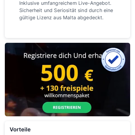
Inklusive umfangreichem Live-Angebot.
Sicherheit und Seriosität sind durch eine
gültige Lizenz aus Malta abgedeckt.
Vorteile