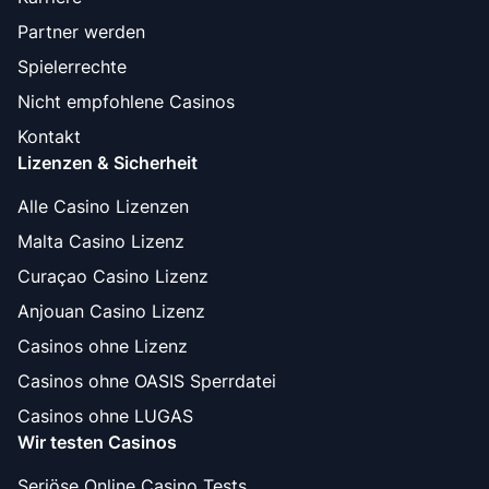
Partner werden
Spielerrechte
Nicht empfohlene Casinos
Kontakt
Lizenzen & Sicherheit
Alle Casino Lizenzen
Malta Casino Lizenz
Curaçao Casino Lizenz
Anjouan Casino Lizenz
Casinos ohne Lizenz
Casinos ohne OASIS Sperrdatei
Casinos ohne LUGAS
Wir testen Casinos
Seriöse Online Casino Tests