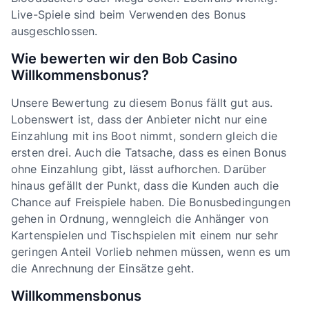
Live-Spiele sind beim Verwenden des Bonus
ausgeschlossen.
Wie bewerten wir den Bob Casino
Willkommensbonus?
Unsere Bewertung zu diesem Bonus fällt gut aus.
Lobenswert ist, dass der Anbieter nicht nur eine
Einzahlung mit ins Boot nimmt, sondern gleich die
ersten drei. Auch die Tatsache, dass es einen Bonus
ohne Einzahlung gibt, lässt aufhorchen. Darüber
hinaus gefällt der Punkt, dass die Kunden auch die
Chance auf Freispiele haben. Die Bonusbedingungen
gehen in Ordnung, wenngleich die Anhänger von
Kartenspielen und Tischspielen mit einem nur sehr
geringen Anteil Vorlieb nehmen müssen, wenn es um
die Anrechnung der Einsätze geht.
Willkommensbonus