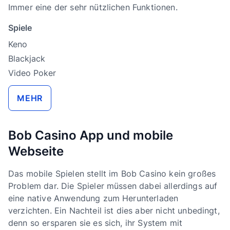
Immer eine der sehr nützlichen Funktionen.
Spiele
Keno
Blackjack
Video Poker
MEHR
Bob Casino App und mobile
Webseite
Das mobile Spielen stellt im Bob Casino kein großes
Problem dar. Die Spieler müssen dabei allerdings auf
eine native Anwendung zum Herunterladen
verzichten. Ein Nachteil ist dies aber nicht unbedingt,
denn so ersparen sie es sich, ihr System mit