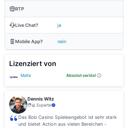
RTP
Live Chat?
ja
Mobile App?
nein
Lizenziert von
Malta
Absolut seriös!
Dennis Witz
🧑‍💻 Experte
Das Bob Casino Spieleangebot ist sehr stark
und bietet Action aus vielen Bereichen -