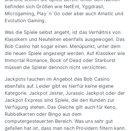
befinden sich Größen wie NetEnt, Yggdrasil,
Microgaming, Play´n´Go oder aber auch Amatic und
Evolution Gaming.
Was die Spiele selbst angeht, ist das Verhältnis von
Klassikern und Neuheiten ebenfalls ausgewogen. Das
Bob Casino hat sogar einen. Menüpunkt, unter dem
die neuen Spiele angezeigt werden. Auf Klassiker wie
Immortal Romance, Book of Dead oder Starburst
müssen die Spieler dennoch nicht verzichten.
Jackpots tauchen im Angebot des Bob Casino
ebenfalls auf. Leider gibt es hierfür keine eigene
Kategorie. Jackpot Jester, Jurassic Jackpot oder der
Jackpot Express sind Spiele, die den Kunden zur
Verfügung stehen. Das Gleiche gilt auch für Keno,
Rubbelkarten oder Bingo aus dem
computergesteuerten Bereich. Was uns sehr gut
gefallen hat ist, dass man nach Providern filtern kann.