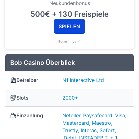
Neukundenbonus
500€ + 130 Freispiele
SPIELEN
Bonus Infos
Bob Casino Überblick
Betreiber
N1 Interactive Ltd
Slots
2000+
Einzahlung
Neteller, Paysafecard, Visa,
Mastercard, Maestro,
Trustly, Interac, Sofort,
iDebit, INSTADEBIT, + 1