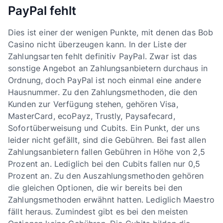
PayPal fehlt
Dies ist einer der wenigen Punkte, mit denen das Bob
Casino nicht überzeugen kann. In der Liste der
Zahlungsarten fehlt definitiv PayPal. Zwar ist das
sonstige Angebot an Zahlungsanbietern durchaus in
Ordnung, doch PayPal ist noch einmal eine andere
Hausnummer. Zu den Zahlungsmethoden, die den
Kunden zur Verfügung stehen, gehören Visa,
MasterCard, ecoPayz, Trustly, Paysafecard,
Sofortüberweisung und Cubits. Ein Punkt, der uns
leider nicht gefällt, sind die Gebühren. Bei fast allen
Zahlungsanbietern fallen Gebühren in Höhe von 2,5
Prozent an. Lediglich bei den Cubits fallen nur 0,5
Prozent an. Zu den Auszahlungsmethoden gehören
die gleichen Optionen, die wir bereits bei den
Zahlungsmethoden erwähnt hatten. Lediglich Maestro
fällt heraus. Zumindest gibt es bei den meisten