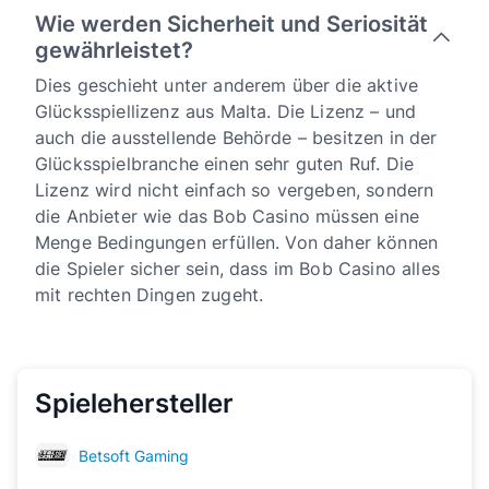
Wie werden Sicherheit und Seriosität
gewährleistet?
Dies geschieht unter anderem über die aktive
Glücksspiellizenz aus Malta. Die Lizenz – und
auch die ausstellende Behörde – besitzen in der
Glücksspielbranche einen sehr guten Ruf. Die
Lizenz wird nicht einfach so vergeben, sondern
die Anbieter wie das Bob Casino müssen eine
Menge Bedingungen erfüllen. Von daher können
die Spieler sicher sein, dass im Bob Casino alles
mit rechten Dingen zugeht.
Spielehersteller
Betsoft Gaming