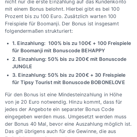
nicht nur die erste Einzahlung auf das Kundenkonto
mit einem Bonus belohnt. Hierbei gibt es bei 100
Prozent bis zu 100 Euro. Zusätzlich warten 100
Freispiele für Boomanji. Der Bonus ist insgesamt
folgendermaßen strukturiert:
1. Einzahlung: 100% bis zu 100€ + 100 Freispiele
für Boomanji
mit Bonuscode BEHAPPY
2. Einzahlung: 50% bis zu 200€ mit Bonuscode
JUNGLE
3. Einzahlung: 50% bis zu 200€ + 30 Freispiele
für Tipsy Tourist mit Bonuscode BOBONELOVE
Für den Bonus ist eine Mindesteinzahlung in Höhe
von je 20 Euro notwendig. Hinzu kommt, dass für
jedes der Angebote ein separater Bonus Code
eingegeben werden muss. Umgesetzt werden muss
der Bonus 40 Mal, bevor eine Auszahlung möglich ist.
Das gilt übrigens auch für die Gewinne, die aus