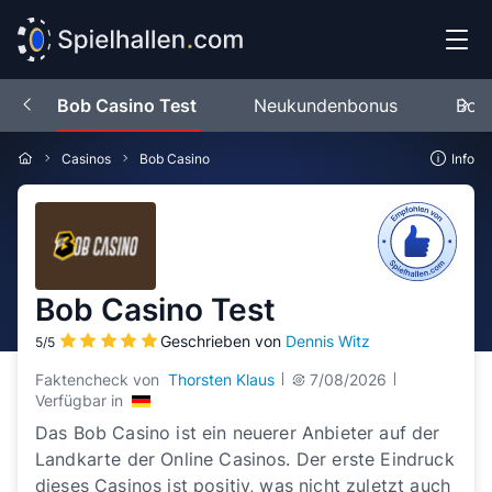
Bob Casino Test
Neukundenbonus
Bon
Casinos
Bob Casino
Info
Bob Casino Test
Geschrieben von
Dennis Witz
5/5
Faktencheck von
Thorsten Klaus
7/08/2026
Verfügbar in
Das Bob Casino ist ein neuerer Anbieter auf der
Landkarte der Online Casinos. Der erste Eindruck
dieses Casinos ist positiv, was nicht zuletzt auch