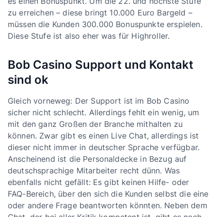
es einen Bonuspunkt. Um die 22. und höchste Stufe
zu erreichen – diese bringt 10.000 Euro Bargeld –
müssen die Kunden 300.000 Bonuspunkte erspielen.
Diese Stufe ist also eher was für Highroller.
Bob Casino Support und Kontakt
sind ok
Gleich vorneweg: Der Support ist im Bob Casino
sicher nicht schlecht. Allerdings fehlt ein wenig, um
mit den ganz Großen der Branche mithalten zu
können. Zwar gibt es einen Live Chat, allerdings ist
dieser nicht immer in deutscher Sprache verfügbar.
Anscheinend ist die Personaldecke in Bezug auf
deutschsprachige Mitarbeiter recht dünn. Was
ebenfalls nicht gefällt: Es gibt keinen Hilfe- oder
FAQ-Bereich, über den sich die Kunden selbst die eine
oder andere Frage beantworten könnten. Neben dem