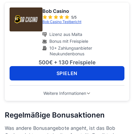
Bob Casino
5/5
Bob Casino Testbericht
Lizenz aus Malta
Bonus mit Freispiele
10+ Zahlungsanbieter
Neukundenbonus
500€ + 130 Freispiele
SPIELEN
Weitere Informationen
Regelmäßige Bonusaktionen
Was andere Bonusangebote angeht, ist das Bob