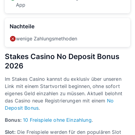
App
Nachteile
wenige Zahlungsmethoden
Stakes Casino No Deposit Bonus
2026
Im Stakes Casino kannst du exklusiv über unseren
Link mit einem Startvorteil beginnen, ohne sofort
eigenes Geld einzahlen zu müssen. Aktuell belohnt
das Casino neue Registrierungen mit einem
No
Deposit Bonus
.
Bonus:
10 Freispiele ohne Einzahlung
.
Slot:
Die Freispiele werden für den populären Slot