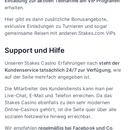
Einladung zur aktiven Teilnahme am VIP Programm
erhalten.
Hier gibt es dann zusätzliche Bonusangebote,
exklusive Einladungen zu Turnieren und sogar
gemeinsame Reisen mit anderen Stakes.com VIPs
Support und Hilfe
Unseren Stakes Casino Erfahrungen nach
steht der
Kundenservice tatsächlich 24/7 zur Verfügung
, wie
auf der Seite mehrfach angegeben ist.
Die Mitarbeiter des Kundendiensts kann man per
Live-Chat, E-Mail und Telefon erreichen. Da das
Stakes Casino ebenfalls zu den sehr modernen
Online-Casinos gehört, ist die Seite quer über alle
sozialen Netzwerke hinweg erreichbar.
Wir empfehlen
regelmäßig bei Facebook und Co