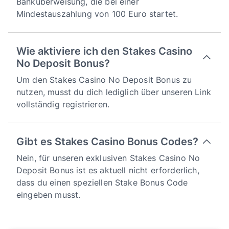
Banküberweisung, die bei einer
Mindestauszahlung von 100 Euro startet.
Wie aktiviere ich den Stakes Casino
No Deposit Bonus?
Um den Stakes Casino No Deposit Bonus zu
nutzen, musst du dich lediglich über unseren Link
vollständig registrieren.
Gibt es Stakes Casino Bonus Codes?
Nein, für unseren exklusiven Stakes Casino No
Deposit Bonus ist es aktuell nicht erforderlich,
dass du einen speziellen Stake Bonus Code
eingeben musst.