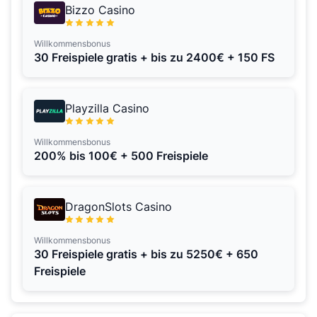
Bizzo Casino
Willkommensbonus
30 Freispiele gratis + bis zu 2400€ + 150 FS
Playzilla Casino
Willkommensbonus
200% bis 100€ + 500 Freispiele
DragonSlots Casino
Willkommensbonus
30 Freispiele gratis + bis zu 5250€ + 650
Freispiele