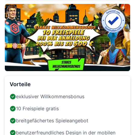
Vorteile
exklusiver Willkommensbonus
10 Freispiele gratis
breitgefächertes Spieleangebot
benutzerfreundliches Design in der mobilen