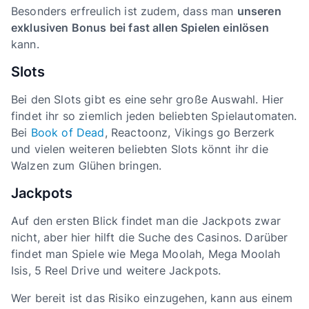
Besonders erfreulich ist zudem, dass man
unseren
exklusiven Bonus bei fast allen Spielen einlösen
kann.
Slots
Bei den Slots gibt es eine sehr große Auswahl. Hier
findet ihr so ziemlich jeden beliebten Spielautomaten.
Bei
Book of Dead
, Reactoonz, Vikings go Berzerk
und vielen weiteren beliebten Slots könnt ihr die
Walzen zum Glühen bringen.
Jackpots
Auf den ersten Blick findet man die Jackpots zwar
nicht, aber hier hilft die Suche des Casinos. Darüber
findet man Spiele wie Mega Moolah, Mega Moolah
Isis, 5 Reel Drive und weitere Jackpots.
Wer bereit ist das Risiko einzugehen, kann aus einem