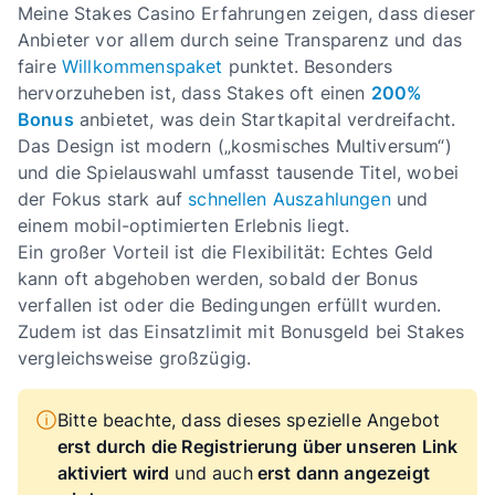
Meine Stakes Casino Erfahrungen zeigen, dass dieser
Anbieter vor allem durch seine Transparenz und das
faire
Willkommenspaket
punktet. Besonders
hervorzuheben ist, dass Stakes oft einen
200%
Bonus
anbietet, was dein Startkapital verdreifacht.
Das Design ist modern („kosmisches Multiversum“)
und die Spielauswahl umfasst tausende Titel, wobei
der Fokus stark auf
schnellen Auszahlungen
und
einem mobil-optimierten Erlebnis liegt.
Ein großer Vorteil ist die Flexibilität: Echtes Geld
kann oft abgehoben werden, sobald der Bonus
verfallen ist oder die Bedingungen erfüllt wurden.
Zudem ist das Einsatzlimit mit Bonusgeld bei Stakes
vergleichsweise großzügig.
Bitte beachte, dass dieses spezielle Angebot
erst durch die Registrierung über unseren Link
aktiviert wird
und auch
erst dann angezeigt