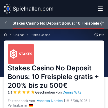
Stakes Casino No Deposit Bonus: 10 Freispiele gra
Casinos
Stakes Casino
Info
Stakes Casino No Deposit
Bonus: 10 Freispiele gratis +
200% bis zu 500€
Geschrieben von
Dennis Witz
5/5
Faktencheck von
Vanessa Norden
6/08/2026
Verfügbar in