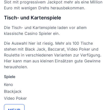
Slot mit progressivem Jackpot mehr als eine Million
Euro mit wenigen Drehs herausbekommen.
Tisch- und Kartenspiele
Die Tisch- und Kartenspiele laden vor allem
klassische Casino Spieler ein.
Die Auswahl hier ist riesig. Mehr als 100 Tische
stehen mit Black Jack, Baccarat, Video Poker und
Roulette in verschiedenen Varianten zur Verfügung.
Hier kann man aus kleinen Einsätzen gute Gewinne
herausholen.
Spiele
Keno
Blackjack
Video Poker