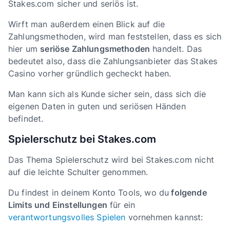
Stakes.com sicher und seriös ist.
Wirft man außerdem einen Blick auf die
Zahlungsmethoden, wird man feststellen, dass es sich
hier um
seriöse Zahlungsmethoden
handelt. Das
bedeutet also, dass die Zahlungsanbieter das Stakes
Casino vorher gründlich gecheckt haben.
Man kann sich als Kunde sicher sein, dass sich die
eigenen Daten in guten und seriösen Händen
befindet.
Spielerschutz bei Stakes.com
Das Thema Spielerschutz wird bei Stakes.com nicht
auf die leichte Schulter genommen.
Du findest in deinem Konto Tools, wo du
folgende
Limits und Einstellungen
für ein
verantwortungsvolles Spielen
vornehmen kannst: