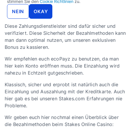
unseren Casino Erfahrungen
. Das Stakes Casino
stimmen Sie den
Cookie Richtlinien
zu.
bietet für deutsche Kunden zwar nur eine sehr kleine
NEIN
OKAY
Auswahl.
Diese Zahlungsdienstleister sind dafür sicher und
verifiziert. Diese Sicherheit der Bezahlmethoden kann
man dann optimal nutzen, um unseren exklusiven
Bonus zu kassieren.
Wir empfehlen euch ecoPayz zu benutzen, da man
hier kein Konto eröffnen muss. Die Einzahlung wird
nahezu in Echtzeit gutgeschrieben.
Klassisch, sicher und erprobt ist natürlich auch die
Einzahlung und Auszahlung mit der Kreditkarte. Auch
hier gab es bei unseren Stakes.com Erfahrungen nie
Probleme.
Wir geben euch hier nochmal einen Überblick über
die Bezahlmethoden beim Stakes Online Casino: