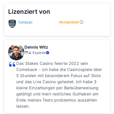
Lizenziert von
Curaçao
Akzeptabel
Dennis Witz
🧑‍💻 Experte
Das Stakes Casino feierte 2022 sein
Comeback - ich habe die Casinospiele über
5 Stunden mit besonderem Fokus auf Slots
und das Live Casino getestet. Ich habe 3
kleine Einzahlungen per Banküberweisung
getätigt und mein restliches Guthaben am
Ende meines Tests problemlos auszahlen
lassen.