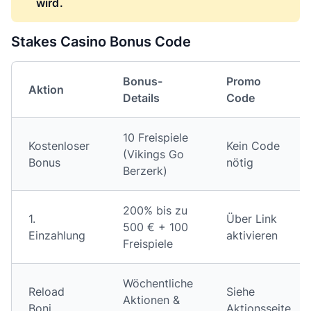
wird.
Stakes Casino Bonus Code
Bonus-
Promo
Aktion
Details
Code
10 Freispiele
Kostenloser
Kein Code
(Vikings Go
Bonus
nötig
Berzerk)
200% bis zu
1.
Über Link
500 € + 100
Einzahlung
aktivieren
Freispiele
Wöchentliche
Reload
Siehe
Aktionen &
Boni
Aktionsseite