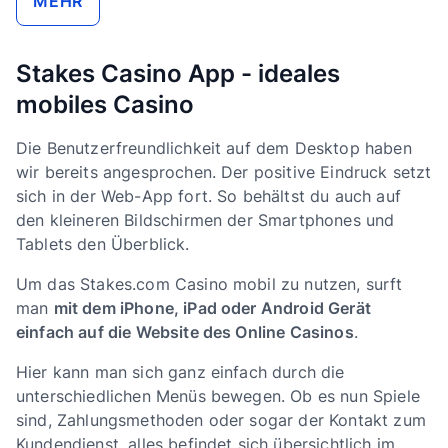
MEHR
Stakes Casino App - ideales
mobiles Casino
Die Benutzerfreundlichkeit auf dem Desktop haben
wir bereits angesprochen. Der positive Eindruck setzt
sich in der Web-App fort. So behältst du auch auf
den kleineren Bildschirmen der Smartphones und
Tablets den Überblick.
Um das Stakes.com Casino mobil zu nutzen, surft
man
mit dem iPhone, iPad oder Android Gerät
einfach auf die Website des Online Casinos
.
Hier kann man sich ganz einfach durch die
unterschiedlichen Menüs bewegen. Ob es nun Spiele
sind, Zahlungsmethoden oder sogar der Kontakt zum
Kundendienst, alles befindet sich übersichtlich im