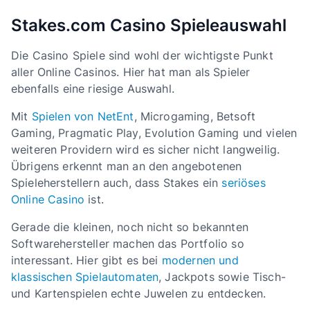
Stakes.com Casino Spieleauswahl
Die Casino Spiele sind wohl der wichtigste Punkt
aller Online Casinos. Hier hat man als Spieler
ebenfalls eine riesige Auswahl.
Mit
Spielen von NetEnt
, Microgaming, Betsoft
Gaming, Pragmatic Play, Evolution Gaming und vielen
weiteren Providern wird es sicher nicht langweilig.
Übrigens erkennt man an den angebotenen
Spieleherstellern auch, dass Stakes ein
seriöses
Online Casino
ist.
Gerade die kleinen, noch nicht so bekannten
Softwarehersteller machen das Portfolio so
interessant. Hier gibt es bei
modernen und
klassischen Spielautomaten
, Jackpots sowie Tisch-
und Kartenspielen echte Juwelen zu entdecken.