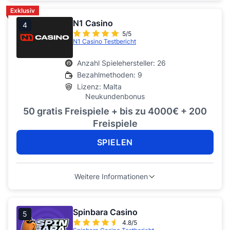
Exklusiv
N1 Casino
4
5/5
N1 Casino Testbericht
Anzahl Spielehersteller: 26
Bezahlmethoden: 9
Lizenz: Malta
Neukundenbonus
50 gratis Freispiele + bis zu 4000€ + 200
Freispiele
SPIELEN
Weitere Informationen
Spinbara Casino
5
4.8/5