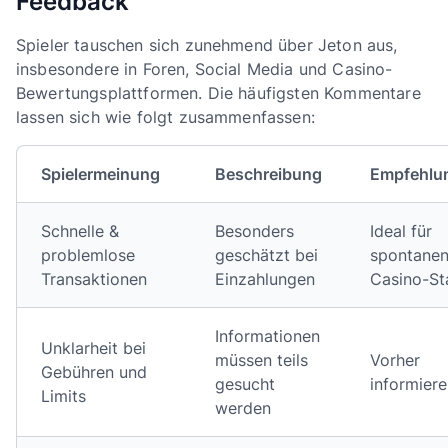
Feedback
Spieler tauschen sich zunehmend über Jeton aus,
insbesondere in Foren, Social Media und Casino-
Bewertungsplattformen. Die häufigsten Kommentare
lassen sich wie folgt zusammenfassen:
Spielermeinung
Beschreibung
Empfehlu
Schnelle &
Besonders
Ideal für
problemlose
geschätzt bei
spontane
Transaktionen
Einzahlungen
Casino-St
Informationen
Unklarheit bei
müssen teils
Vorher
Gebühren und
gesucht
informier
Limits
werden