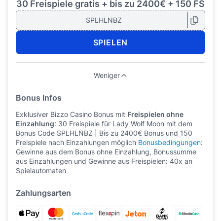
30 Freispiele gratis + bis zu 2400€ + 150 FS
SPLHLNBZ
SPIELEN
Weniger
Bonus Infos
Exklusiver Bizzo Casino Bonus mit
Freispielen ohne
Einzahlung
: 30 Freispiele für Lady Wolf Moon mit dem
Bonus Code SPLHLNBZ | Bis zu 2400€ Bonus und 150
Freispiele nach Einzahlungen möglich
Bonusbedingungen
:
Gewinne aus dem Bonus ohne Einzahlung, Bonussumme
aus Einzahlungen und Gewinne aus Freispielen: 40x an
Spielautomaten
Zahlungsarten