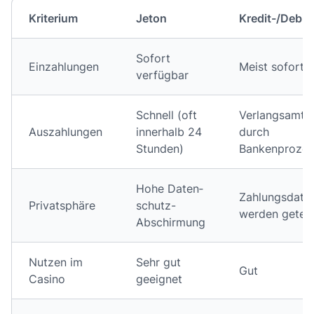
Kriterium
Jeton
Kredit-/Debit
Sofort
Einzahlungen
Meist sofort
verfügbar
Schnell (oft
Verlangsamt
Auszahlungen
innerhalb 24
durch
Stunden)
Bankenprozes
Hohe Daten­
Zahlungsdate
Privatsphäre
schutz-
werden geteil
Abschirmung
Nutzen im
Sehr gut
Gut
Casino
geeignet