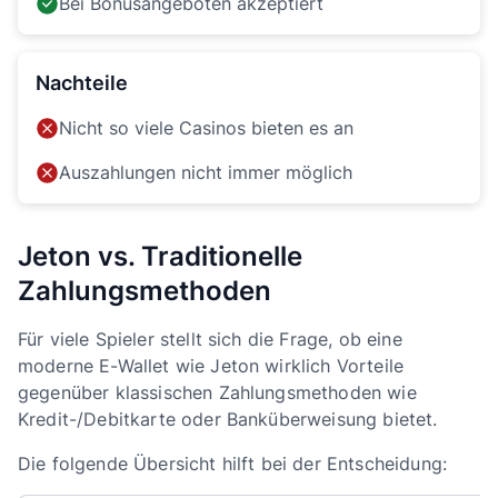
Bei Bonusangeboten akzeptiert
Nachteile
Nicht so viele Casinos bieten es an
Auszahlungen nicht immer möglich
Jeton vs. Traditionelle
Zahlungsmethoden
Für viele Spieler stellt sich die Frage, ob eine
moderne E-Wallet wie Jeton wirklich Vorteile
gegenüber klassischen Zahlungsmethoden wie
Kredit-/Debitkarte oder Banküberweisung bietet.
Die folgende Übersicht hilft bei der Entscheidung: