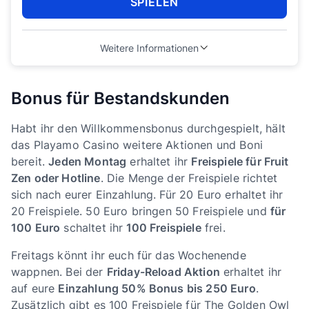
SPIELEN
Weitere Informationen
Bonus für Bestandskunden
Habt ihr den Willkommensbonus durchgespielt, hält
das Playamo Casino weitere Aktionen und Boni
bereit.
Jeden Montag
erhaltet ihr
Freispiele für Fruit
Zen oder Hotline
. Die Menge der Freispiele richtet
sich nach eurer Einzahlung. Für 20 Euro erhaltet ihr
20 Freispiele. 50 Euro bringen 50 Freispiele und
für
100 Euro
schaltet ihr
100 Freispiele
frei.
Freitags könnt ihr euch für das Wochenende
wappnen. Bei der
Friday-Reload Aktion
erhaltet ihr
auf eure
Einzahlung 50% Bonus bis 250 Euro
.
Zusätzlich gibt es 100 Freispiele für The Golden Owl