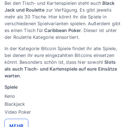
Bei den Tisch- und Kartenspielen steht euch
Black
Jack und Roulette
zur Verfügung. Es gibt jeweils
mehr als 30 Tische. Hier könnt ihr die Spiele in
verschiedenen Spielvarianten spielen. Außerdem gibt
es einen Tisch für
Caribbean Poker
. Dieser ist unter
der Roulette Kategorie einsortiert.
In der Kategorie Bitcoin Spiele findet ihr alle Spiele,
bei denen ihr eure eingezahlten Bitcoins einsetzen
könnt. Besonders schön ist, dass hier sowohl
Slots
als auch Tisch- und Kartenspiele auf eure Einsätze
warten
.
Spiele
Keno
Blackjack
Video Poker
MEHR