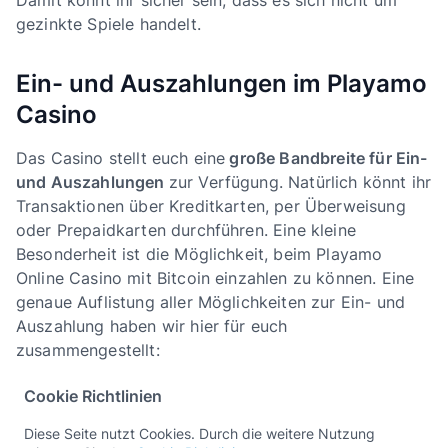
gezinkte Spiele handelt.
Ein- und Auszahlungen im Playamo
Casino
Das Casino stellt euch eine
große Bandbreite für Ein-
und Auszahlungen
zur Verfügung. Natürlich könnt ihr
Transaktionen über Kreditkarten, per Überweisung
oder Prepaidkarten durchführen. Eine kleine
Besonderheit ist die Möglichkeit, beim Playamo
Online Casino mit Bitcoin einzahlen zu können. Eine
genaue Auflistung aller Möglichkeiten zur Ein- und
Auszahlung haben wir hier für euch
zusammengestellt:
Einzahlungsmethoden
Cookie Richtlinien
Dogecoin
Diese Seite nutzt Cookies. Durch die weitere Nutzung