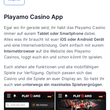
Playamo Casino App
Egal wo ihr gerade seid, ihr habt das Playamo Casino
immer auf eurem
Tablet oder Smartphone
dabei.
Alles was ihr braucht ist euer
iOS oder Android Gerät
und eine Internetverbindung. Geht einfach mit eurem
Internetbrowser
auf die Website des Playamo
Casinos, loggt euch ein und schon könnt ihr spielen.
Euch stehen alle Funktionen und alle mobilfähigen
Spiele zur Verfügung. Optisch passen sich das
Casino und die Spiele an euer Display an. So habt ihr
auch
von unterwegs ein maximales Spielvergnügen
.