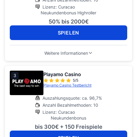
Lizenz: Curacao
Neukundenbonus Highroller
50% bis 2000€
SPIELEN
Weitere Informationen
Playamo Casino
3
5/5
Playamo Casino Testbericht
Auszahlungsquote: ca. 96,7%
Anzahl Bezahlmethoden: 10
Lizenz: Curacao
Neukundenbonus
bis 300€ + 150 Freispiele