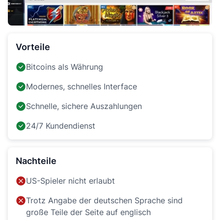
Vorteile
Bitcoins als Währung
Modernes, schnelles Interface
Schnelle, sichere Auszahlungen
24/7 Kundendienst
Nachteile
US-Spieler nicht erlaubt
Trotz Angabe der deutschen Sprache sind
große Teile der Seite auf englisch