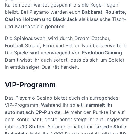
Karten oder wartet gespannt bis die Kugel liegen
bleibt. Bei Playamo werden euch
Bakkarat, Roulette,
Casino Hold’em und Black Jack
als klassische Tisch-
und Kartenspiele geboten.
Die Spieleauswahl wird durch Dream Catcher,
Football Studio, Keno und Bet on Numbers erweitert.
Die Spiele sind überwiegend von
EvolutionGaming
.
Damit wisst ihr auch sofort, dass es sich um Spieler
in erstklassiger Qualität handelt.
VIP-Programm
Das Playamo Casino bietet euch ein aufregendes
VIP-Programm. Während ihr spielt,
sammelt ihr
automatisch CP-Punkte
. Je mehr der Punkte ihr auf
dem Konto habt, desto höher steigt ihr auf. Insgesamt
gibt es
10 Stufen
. Anfangs erhaltet ihr
für jede Stufe
Freispiele
. Habt ihr 4.000 Punkte erspielt, gibt es
50