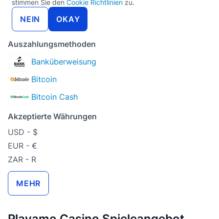
stimmen Sie den
Cookie Richtlinien
zu.
Bitcoin Cash
NEIN
OKAY
Ethereum
Auszahlungsmethoden
Banküberweisung
Bitcoin
Bitcoin Cash
Akzeptierte Währungen
USD - $
EUR - €
ZAR - R
MEHR
Playamo Casino Spieleangebot