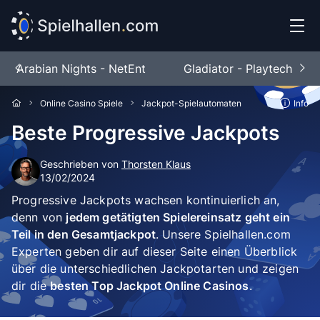
Arabian Nights - NetEnt
Gladiator - Playtech
Online Casino Spiele
Jackpot-Spielautomaten
Info
Beste Progressive Jackpots
Geschrieben von
Thorsten Klaus
13/02/2024
Progressive Jackpots wachsen kontinuierlich an,
denn von
jedem getätigten Spielereinsatz geht ein
Teil in den Gesamtjackpot
. Unsere Spielhallen.com
Experten geben dir auf dieser Seite einen Überblick
über die unterschiedlichen Jackpotarten und zeigen
dir die
besten Top Jackpot Online Casinos
.