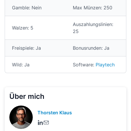
Gamble: Nein
Max Münzen: 250
Auszahlungslinien:
Walzen: 5
25
Freispiele: Ja
Bonusrunden: Ja
Wild: Ja
Software:
Playtech
Über mich
Thorsten Klaus