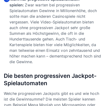
spielen:
Zwar warten bei progressiven
Spielautomaten Gewinne in Millionenhöhe, doch
sollte man die anderen Casinospiele nicht
vergessen. Viele Video-Spielautomaten bieten
auch ohne progressiven Jackpot sehr große
Summen als Höchstgewinn, die oft in die
Hunderttausende gehen. Auch Tisch- und
Kartenspiele bieten hier viele Möglichkeiten, da
man teilweise einen Einsatz von zehntausend und
höher machen kann – dementsprechend hoch sind
die Gewinne.
Die besten progressiven Jackpot-
Spielautomaten
Welche progressiven Jackpots gibt es und wie hoch
ist die Gewinnsumme? Die meisten Spieler kennen
zum Beispiel Mega Moolah von Microgaming oder