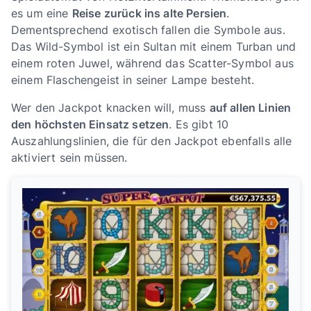
es um eine
Reise zurück ins alte Persien
.
Dementsprechend exotisch fallen die Symbole aus.
Das Wild-Symbol ist ein Sultan mit einem Turban und
einem roten Juwel, während das Scatter-Symbol aus
einem Flaschengeist in seiner Lampe besteht.
Wer den Jackpot knacken will, muss
auf allen Linien
den höchsten Einsatz setzen
. Es gibt 10
Auszahlungslinien, die für den Jackpot ebenfalls alle
aktiviert sein müssen.