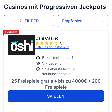
Casinos mit Progressiven Jackpots
FILTER
Exklusiv
Oshi Casino
1
4/5
Oshi Casino Testbericht
Bezahlmethoden: 14
VIP Level: 5
Spielehersteller: 112
Neukundenbonus
25 Freispiele gratis + bis zu 4000€ + 200
Freispiele
SPIELEN