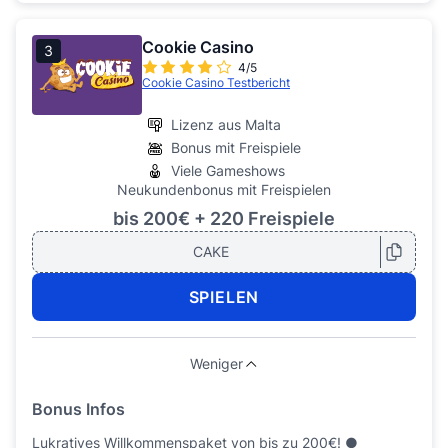
Cookie Casino
3
4/5
Cookie Casino Testbericht
Lizenz aus Malta
Bonus mit Freispiele
Viele Gameshows
Neukundenbonus mit Freispielen
bis 200€ + 220 Freispiele
CAKE
SPIELEN
Weniger
Bonus Infos
Lukratives Willkommenspaket von bis zu 200€! ●