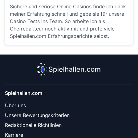
Sichere und seriöse Online Casinos finde ich dank
meiner Erfahrung schnell und gebe sie für unsere
Casino Tests ins Team. So arbeite ich als
Chefredakteur noch aktiv mit und prüfe viele
Spielhallen.com Erfahrungsberichte selbst.
Spielhallen.com
Über uns
Unsere Bewertungskriterien
Redaktionelle Richtlinien
Karriere