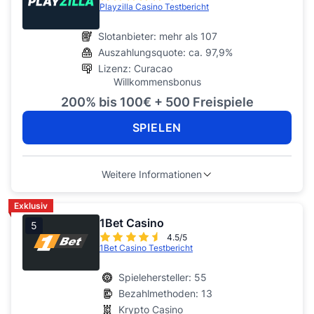
Playzilla Casino Testbericht
Slotanbieter: mehr als 107
Auszahlungsquote: ca. 97,9%
Lizenz: Curacao
Willkommensbonus
200% bis 100€ + 500 Freispiele
SPIELEN
Weitere Informationen
Exklusiv
1Bet Casino
5
4.5/5
1Bet Casino Testbericht
Spielehersteller: 55
Bezahlmethoden: 13
Krypto Casino