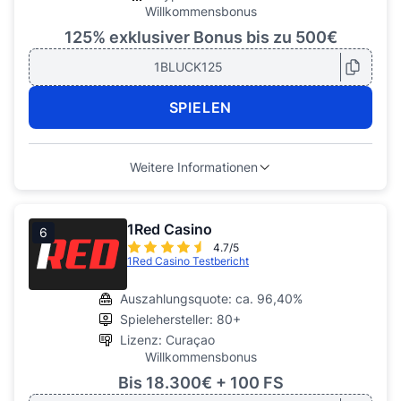
Willkommensbonus
125% exklusiver Bonus bis zu 500€
1BLUCK125
SPIELEN
Weitere Informationen
1Red Casino
6
4.7/5
1Red Casino Testbericht
Auszahlungsquote: ca. 96,40%
Spielehersteller: 80+
Lizenz: Curaçao
Willkommensbonus
Bis 18.300€ + 100 FS