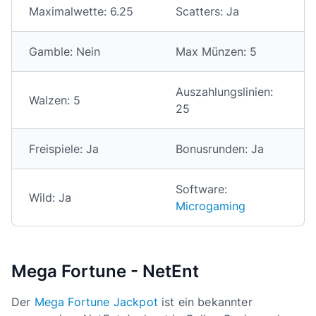
Maximalwette: 6.25
Scatters: Ja
Gamble: Nein
Max Münzen: 5
Auszahlungslinien:
Walzen: 5
25
Freispiele: Ja
Bonusrunden: Ja
Software:
Wild: Ja
Microgaming
Mega Fortune - NetEnt
Der
Mega Fortune Jackpot
ist ein bekannter